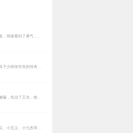
政治家读它的权谋，军事家读它的韬略，士农工商读它的传奇，王者看其王道，霸者看其霸道，弱者看到了勇气，强者看到了得失；正义之人震撼于其中之正义，老...
清晰版本指路：乱世枭雄（单田芳经典），持续更新中《乱世枭雄》讲的是东北王张作霖和其子少帅张学良的传奇故事，是著名评书艺术家单田芳先生根据大量的历史材料和广为流传...
内容简介朝堂上一个晕厥之后，汉主刘协不再是一位被追得饭都没得吃的弱鸡小皇帝，霸气侧漏，先治了王允，收回“史上第一毒计”，得李傕、郭佀、吕布、荀...
《白眉大侠》讲述了宋朝四帝仁宗皇帝执政期间，以徐良、白云瑞为书胆，包括七侠、大五义、小五义、小七杰等众开封府校尉，在八王赵德芳、包拯、颜查散等清官的支持下，为保...