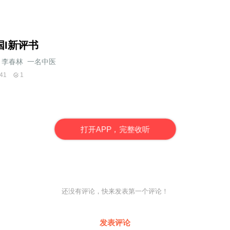
国I新评书
李春林_一名中医
41
1
打
开
A
P
P，完整收听
还没有评论，快来发表第一个评论！
发表评论