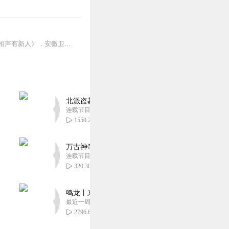
刘骥，多次参加中央电视台《我爱满堂彩》、《好戏连连看》，东方卫视《笑声传奇》、《相声有新人》，安徽卫视《今夜欢乐颂》，天津卫视《群英会》，广东卫视《美好生活欢乐...
北派盗墓笔记丨头陀渊出品丨悬疑灵异丨摸金校尉丨
连载节目超四百集
1550.21万
万古神帝丨玄幻丨热血丨紫襟团队演播丨多人有声
连载节目超二百集
320.30万
鸣龙丨东方玄幻丨紫襟团队丨轻松搞笑丨多人有声
最近一周更新
2796.61万