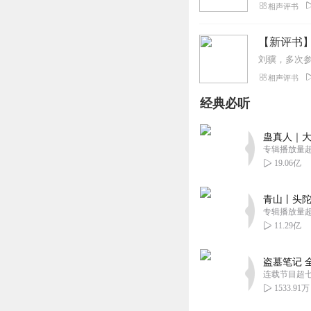
相声评书
【新评书】
相声评书
经典必听
蛊真人｜大
专辑播放量超1
19.06亿
青山丨头陀
专辑播放量超1
11.29亿
盗墓笔记 
连载节目超
1533.91万