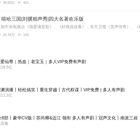
39.65亿
401
嘻哈三国|刘骥相声秀|四大名著欢乐版
25.34万
100
爱仙尊｜热血｜老宝玉｜多人VIP免费有声剧
9.5亿
渊演播丨轻松搞笑丨重生穿越丨古代权谋丨VIP免费 | 多人有声剧
1.2亿
全8部丨豪华CV版丨苏尚卿&边江 领衔 多人有声剧丨冠声文化丨南派三叔
七百集