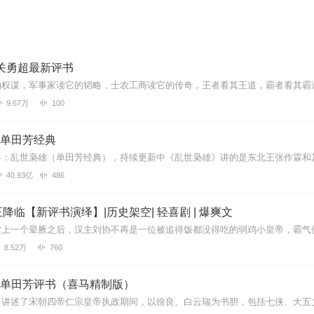
关勇超最新评书
9.67万
100
| 单田芳经典
40.93亿
486
降临【新评书演绎】|历史架空| 轻喜剧 | 爆爽文
8.52万
760
| 单田芳评书（喜马精制版）