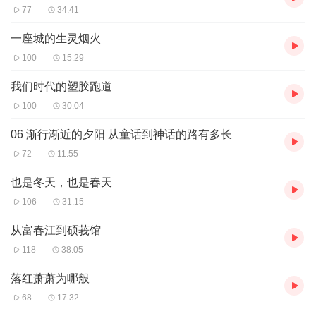
77
34:41
一座城的生灵烟火
100
15:29
我们时代的塑胶跑道
100
30:04
06 渐行渐近的夕阳 从童话到神话的路有多长
72
11:55
也是冬天，也是春天
106
31:15
从富春江到硕莪馆
118
38:05
落红萧萧为哪般
68
17:32