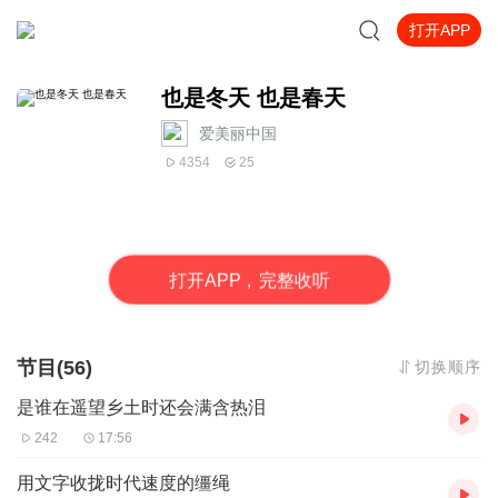
打开APP
也是冬天 也是春天
爱美丽中国
4354
25
打
开
A
P
P，完整收听
节目(56)
切换顺序
是谁在遥望乡土时还会满含热泪
242
17:56
用文字收拢时代速度的缰绳