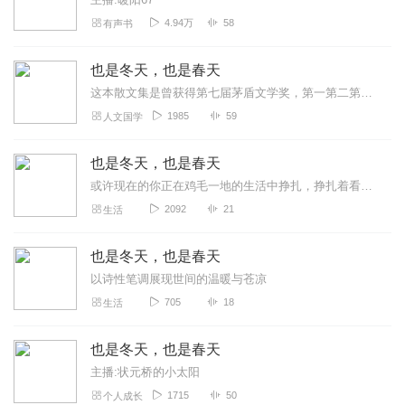
4.94万
58
有声书
也是冬天，也是春天
这本散文集是曾获得第七届茅盾文学奖，第一第二第四届鲁迅文学奖，澳大利亚“悬念句子文学奖”等文学奖励的女作家迟子建写的。1964年生于漠河，1983年开始写作，主...
1985
59
人文国学
也是冬天，也是春天
或许现在的你正在鸡毛一地的生活中挣扎，挣扎着看清，挣扎着释然。太多的人，太多的事正慢慢磨平你对生活的期待。漠然，冷淡，渐渐的都忘记了自己为什么会对着一朵花，一片...
2092
21
生活
也是冬天，也是春天
以诗性笔调展现世间的温暖与苍凉
705
18
生活
也是冬天，也是春天
主播:状元桥的小太阳
1715
50
个人成长