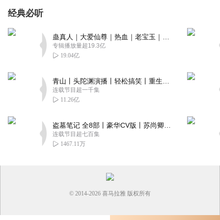
经典必听
蛊真人｜大爱仙尊｜热血｜老宝玉｜多人VIP免费有声剧
专辑播放量超19.3亿
19.04亿
青山丨头陀渊演播丨轻松搞笑丨重生穿越丨古代权谋丨VIP免费 | 多人有声剧
连载节目超一千集
11.26亿
盗墓笔记 全8部丨豪华CV版丨苏尚卿&边江 领衔 多人有声剧丨冠声文化丨南派三叔
连载节目超七百集
1467.11万
© 2014-
2026
喜马拉雅 版权所有