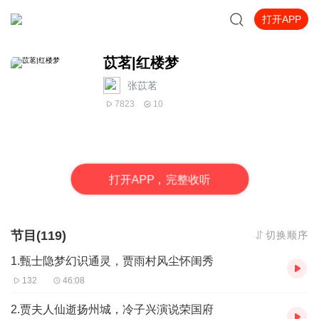
打开APP
苡茗|红楼梦
张苡茗
7823
10
打
开
A
P
P，完整收听
节目(119)
切换顺序
1.甄士隐梦幻识通灵，贾雨村风尘怀闺秀
132
46:08
2.贾夫人仙逝扬州城，冷子兴演说荣国府