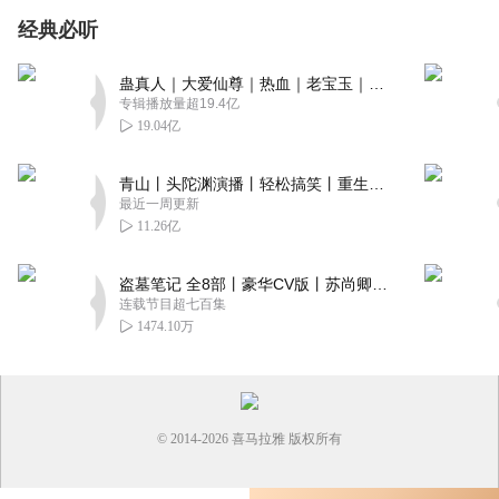
经典必听
蛊真人｜大爱仙尊｜热血｜老宝玉｜多人VIP免费有声剧
专辑播放量超19.4亿
19.04亿
青山丨头陀渊演播丨轻松搞笑丨重生穿越丨古代权谋丨VIP免费 | 多人有声剧
最近一周更新
11.26亿
盗墓笔记 全8部丨豪华CV版丨苏尚卿&边江 领衔 多人有声剧丨冠声文化丨南派三叔
连载节目超七百集
1474.10万
© 2014-
2026
喜马拉雅 版权所有