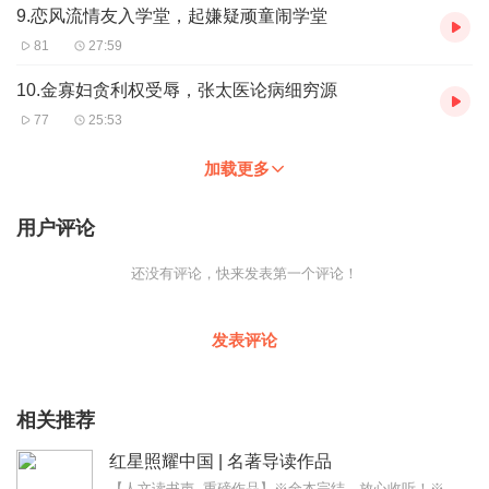
9.恋风流情友入学堂，起嫌疑顽童闹学堂
81
27:59
10.金寡妇贪利权受辱，张太医论病细穷源
77
25:53
加载更多
用户评论
还没有评论，快来发表第一个评论！
发表评论
相关推荐
红星照耀中国 | 名著导读作品
【人文读书声--重磅作品】※全本完结，放心收听！※八年级（上）语文教科书名著导读指定作品，同名有声书！※著名翻译家董乐山先生权威中文译本！※人民文学出版...