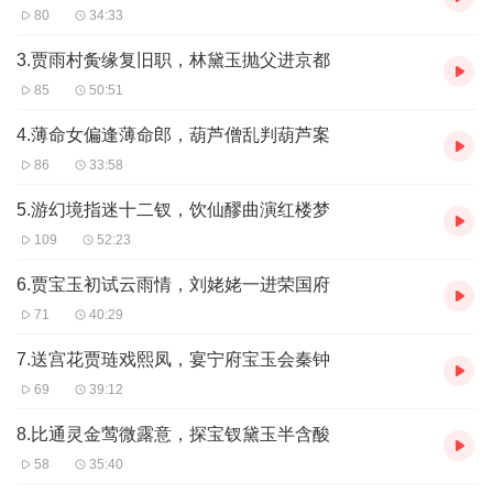
80
34:33
3.贾雨村夤缘复旧职，林黛玉抛父进京都
85
50:51
4.薄命女偏逢薄命郎，葫芦僧乱判葫芦案
86
33:58
5.游幻境指迷十二钗，饮仙醪曲演红楼梦
109
52:23
6.贾宝玉初试云雨情，刘姥姥一进荣国府
71
40:29
7.送宫花贾琏戏熙凤，宴宁府宝玉会秦钟
69
39:12
8.比通灵金莺微露意，探宝钗黛玉半含酸
58
35:40