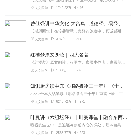
1749.22万
46
人文国学
曾仕强讲中华文化·大合集 | 道德经、易经、三国演义中的国学
【感恩回馈】在传播智慧与美好的旅途中，真诚感谢每一位伙伴的温暖陪伴与鼎力支持！欢迎曾仕强学堂粉丝听友们入群交流，更多新鲜玩法和福利活动等你！添加微信：zengf...
3.87亿
2112
人文国学
红楼梦原文朗读｜四大名著
《红楼梦》原文朗读，程甲本、庚辰本作者：曹雪芹，朗读：白云出岫、蓝色百合《红楼梦》程甲本和庚辰本是该书两大重要版本。程甲本由程伟元和高鹗于乾隆五十六年（1791...
1.38亿
597
人文国学
知识厨房读中东《耶路撒冷三千年》 《十字军的故事》《奥斯曼帝国与土耳其》人话解读 | 读懂巴以冲突、叙利亚
>>>>全本人话解读《耶路撒冷三千年》重磅上新！主讲人「知识厨房」全新解读，3次奔赴以色列，直击巴以冲突，他经历了什么？又会给我们带来什么？欢迎收听，参与抽奖！...
6248.72万
271
人文国学
叶曼讲《六祖坛经》丨叶曼课堂丨融合东西国学大师
喧嚣的尘世中，是追逐与焦虑内心的深处，是本自具足的宁静为什么说“菩提自性，本来清净”？为何顿悟不在遥远的庙堂，而在当下的柴米油盐？我们终日寻找的“佛”，究竟在何...
2568.77万
223
人文国学