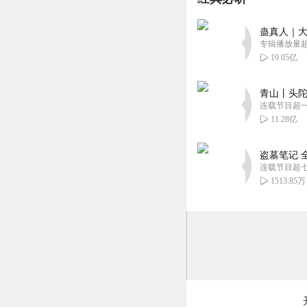
蛊真人｜大
专辑播放量超1
19.05亿
青山丨头陀
连载节目超
11.28亿
盗墓笔记 
连载节目超
1513.85万