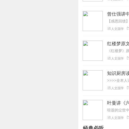
回复
2023-10-23
曾仕强讲中
人文国学
红楼梦原
人文国学
人文国学
叶曼讲《
人文国学
经典必听