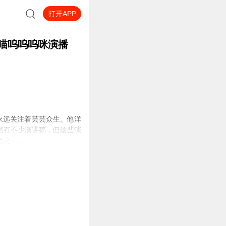
打开APP
| 喵呜呜呜咪演播
永远关注着芸芸众生。他洋
然有不少演讲稿，但这些演
色之一。