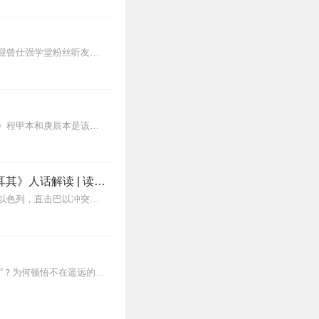
1
【感恩回馈】在传播智慧与美好的旅途中，真诚感谢每一位伙伴的温暖陪伴与鼎力支持！欢迎曾仕强学堂粉丝听友们入群交流，更多新鲜玩法和福利活动等你！添加微信：zengf...
《红楼梦》原文朗读，程甲本、庚辰本作者：曹雪芹，朗读：白云出岫、蓝色百合《红楼梦》程甲本和庚辰本是该书两大重要版本。程甲本由程伟元和高鹗于乾隆五十六年（1791...
知识厨房读中东《耶路撒冷三千年》 《十字军的故事》《奥斯曼帝国与土耳其》人话解读 | 读懂巴以冲突、叙利亚
>>>>全本人话解读《耶路撒冷三千年》重磅上新！主讲人「知识厨房」全新解读，3次奔赴以色列，直击巴以冲突，他经历了什么？又会给我们带来什么？欢迎收听，参与抽奖！...
喧嚣的尘世中，是追逐与焦虑内心的深处，是本自具足的宁静为什么说“菩提自性，本来清净”？为何顿悟不在遥远的庙堂，而在当下的柴米油盐？我们终日寻找的“佛”，究竟在何...