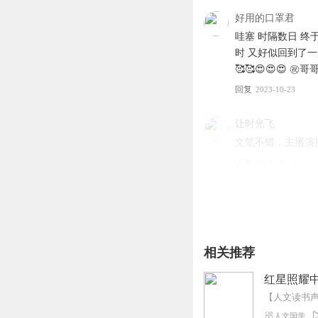
好用的口罩君
哇塞 时隔数日 
时 又好似回到了一
🥰🥰😍😍😍
回复
2023-10-23
让时光飞
文笔不错，主播演
回复
2023-10-23
尚紫郁
专辑品质很高，主
回复
2023-10-23
相关推荐
英英子音
红星照耀中
专辑制作精良，这
好震撼！
人文国学