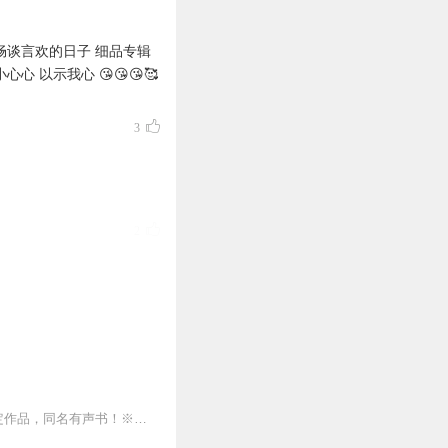
畅谈言欢的日子 细品专辑
以示我心 😘😘😘🥰
3
2
1
情感，听了之后真的觉得
【人文读书声--重磅作品】※全本完结，放心收听！※八年级（上）语文教科书名著导读指定作品，同名有声书！※著名翻译家董乐山先生权威中文译本！※人民文学出版...