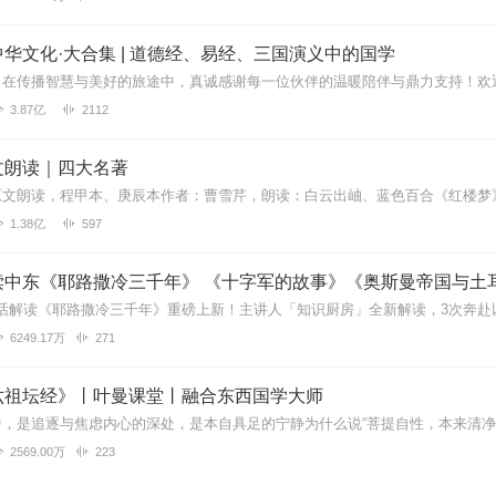
华文化·大合集 | 道德经、易经、三国演义中的国学
3.87亿
2112
文朗读｜四大名著
1.38亿
597
6249.17万
271
六祖坛经》丨叶曼课堂丨融合东西国学大师
2569.00万
223