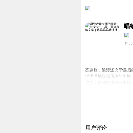
唱
33
高建群，浪漫派文学最后
洋洒洒地穿越历史的尘埃
讲文字恰如高建群日常说
用户评论