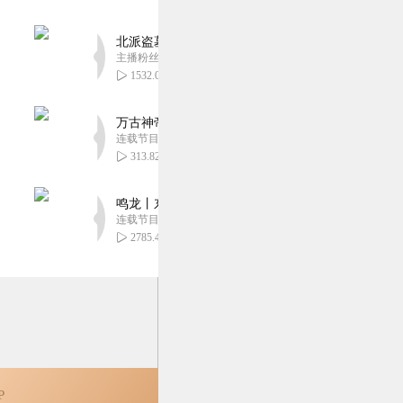
北派盗墓笔记丨头陀渊出品丨悬疑灵异丨摸金校尉丨
主播粉丝1659万
1532.09万
万古神帝丨玄幻丨热血丨紫襟团队演播丨多人有声
连载节目超二百集
313.82万
鸣龙丨东方玄幻丨紫襟团队丨轻松搞笑丨多人有声
连载节目超五百集
2785.41万
P