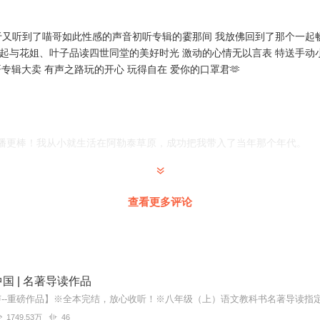
终于又听到了喵哥如此性感的声音初听专辑的霎那间 我放佛回到了那个一起
起与花姐、叶子品读四世同堂的美好时光 激动的心情无以言表 特送手动小心心 
 ㊗️哥哥专辑大卖 有声之路玩的开心 玩得自在 爱你的口罩君🫶
播更棒！我从小就生活在阿勒泰草原，成功把我带入了当年那个年代。
查看更多评论
播声音引起舒适，很吸引人！
国 | 名著导读作品
本散文写的本来就不错，主播用他的声音又赋予了这本书更生动的画面和
1749.53万
46