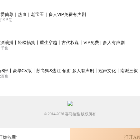
爱仙尊｜热血｜老宝玉｜多人VIP免费有声剧
9.5亿
渊演播丨轻松搞笑丨重生穿越丨古代权谋丨VIP免费 | 多人有声剧
一千集
全8部丨豪华CV版丨苏尚卿&边江 领衔 多人有声剧丨冠声文化丨南派三叔
七百集
© 2014-
2026
喜马拉雅 版权所有
开始收听
打开AP