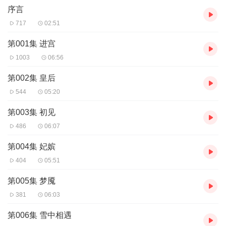
序言
717
02:51
第001集 进宫
1003
06:56
第002集 皇后
544
05:20
第003集 初见
486
06:07
第004集 妃嫔
404
05:51
第005集 梦魇
381
06:03
第006集 雪中相遇