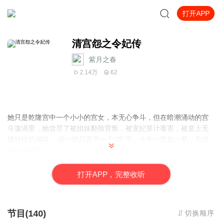
打开APP
清宫怨之令妃传
紫月之春
2.14万
62
她只是乾隆宫中一个小小的宫女，本无心争斗，但在暗潮涌动的宫
斗漩涡里，她尝尽了被姐妹翻脸背叛，被宠妃算计毒害，被皇上无
情对待的滋味。 这一切只原于一个“情”字。十年一觉如一梦，无情
不似多情苦。
她是乾隆心中的白月光，亦是王爷心中的朱砂痣。看她如何在波诡
云谲的斗争中屹立不倒，最终成为执掌凤印的皇贵妃。
打
开
A
P
P，完整收听
浮生若梦久若花，半扇灯火一生忆。当帝王的情意和求存的意志被
深宫岁月消磨殆尽，她终于可以闭上眼睛，魂归当年那个最纯善的
自己。
节目(140)
切换顺序