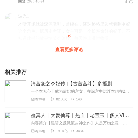
回复
2023-10-24
4
波光1
才听开场就被深深吸引，曾经在，还珠格格里边就看到令妃
这个角色。据历史考证，女主可是一个长寿命好的妃子。不
知道此书的故事情节会怎样。每天晚上准时收听。
回复
2023-10-24
3
查看更多评论
春季的
有影视的即视感，这个小宫女比较沉稳，难怪人家后面能成
相关推荐
为一人之下万人之上的人物，他除了善良，更有一颗果敢的
清宫怨之令妃传 |【古言宫斗】多播剧
心，手腕也挺有份。希望主播按时更新。
一个本无心于成为后妃的宫女，在深宫中沉浮本想在25出宫的她终究身不由己成为了别人的棋子，爱上了不该爱的人，亲如姐妹的背叛，宠妃的算计女主因此而变得心狠手辣，帝王...
回复
2023-10-24
3
82.88万
140
有声书
平平东音
蛊真人｜大爱仙尊｜热血｜老宝玉｜多人VIP免费有声剧
在抖音里边看到主播的宣传画，毫不犹豫的下载了喜马拉
雅。就会听主播的宫斗剧。一听片头就被深深吸引。一口气
内容简介【黑暗文反派流封神之作】人是万物之灵，蛊是天地真精。一个穿越者不断重生的故事。一个养蛊、炼蛊、用蛊的奇特世界。配音组（男角色）老宝玉旁白...
听了十多集，希望主播每日按时更新。
19.04亿
3434
有声书