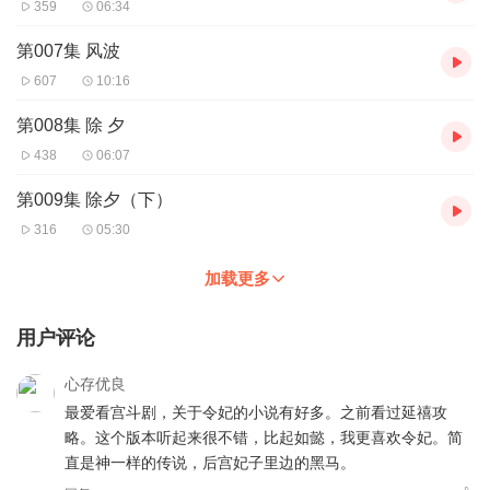
359
06:34
第007集 风波
607
10:16
第008集 除 夕
438
06:07
第009集 除夕（下）
316
05:30
加载更多
用户评论
心存优良
最爱看宫斗剧，关于令妃的小说有好多。之前看过延禧攻
略。这个版本听起来很不错，比起如懿，我更喜欢令妃。简
直是神一样的传说，后宫妃子里边的黑马。