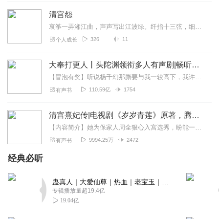
回复
2023-10-24
3
清宫怨
听友447357065
哀筝一弄湘江曲，声声写出江波绿。纤指十三弦，细将幽恨保当筵秋水慢，玉柱斜飞雁。
一听到片头就被深深震撼，好久没听主播的书了，果断订
326
11
个人成长
阅。令妃这个历史人物我比较喜欢，算得上是后宫黑马。不
知此剧本是否与历史吻合？望主播每日按时更新。
大奉打更人丨头陀渊领衔多人有声剧|畅听全集|王鹤棣、田曦薇主演影视剧原著|卖报小郎君
回复
2023-11-07
2
【冒泡有奖】听说杨千幻那厮要与我一较高下，我许七安要开始装叉了！快进入声音播放页戳下方输入框，冒个泡偷偷告诉我，我要用哪些诗词才能胜过他？说得好的，有赏！202...
110.59亿
1754
有声书
85600230丽华
喜欢看宫廷剧。所以专门收听此剧，主播声线很好，演播到
清宫熹妃传|电视剧《岁岁青莲》原著，腾讯视频热播中
位。后期做的非常不错。果断订阅，每晚睡觉听。
【内容简介】她为保家人周全狠心入宫选秀，盼能一朝选在君王侧，却阴差阳错成了四阿哥胤禛身边的一名格格……她陪了他十九年最终踏上至高无上的宝座，换来的却是一场精心策...
回复
2024-07-04
1
9994.25万
2472
有声书
经典必听
蛊真人｜大爱仙尊｜热血｜老宝玉｜多人VIP免费有声剧
专辑播放量超19.4亿
19.04亿