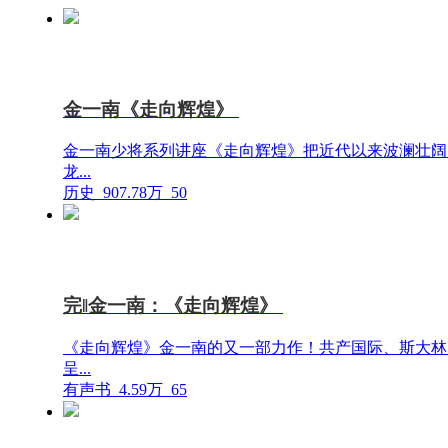
金一南《走向辉煌》
金一南少将系列讲座《走向辉煌》把近代以来波澜壮阔
龙...
历史
907.78万
50
完‖金一南：《走向辉煌》
《走向辉煌》金一南的又一部力作！共产国际、斯大林
呈...
有声书
4.59万
65