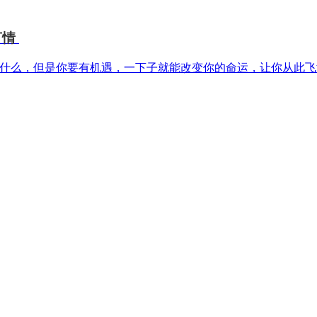
言情
什么，但是你要有机遇，一下子就能改变你的命运，让你从此飞
的故事
方式呈现中国共产党自我革命的伟大历程和辉煌成就，解读百年