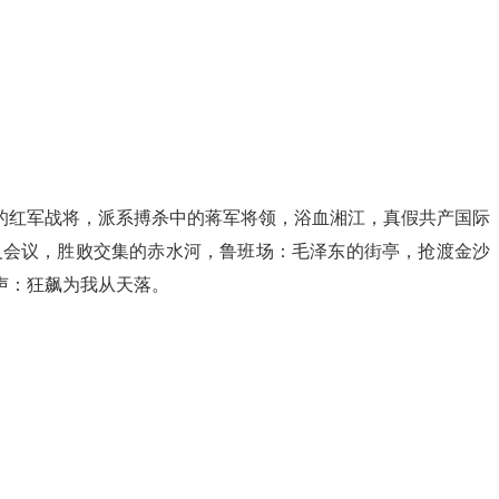
的红军战将，派系搏杀中的蒋军将领，浴血湘江，真假共产国际
义会议，胜败交集的赤水河，鲁班场：毛泽东的街亭，抢渡金沙
声：狂飙为我从天落。