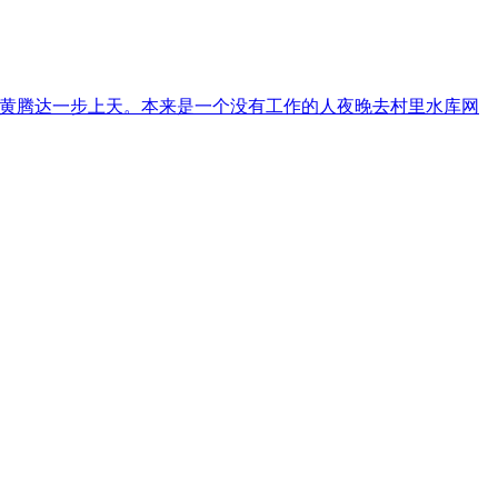
黄腾达一步上天。本来是一个没有工作的人夜晚去村里水库网
大党永葆青春、充满活力的核心密码。该书集故事性、知识