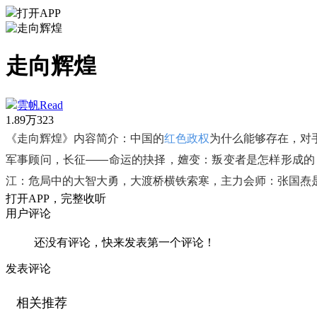
打开APP
走向辉煌
雲帆Read
1.89万
323
《走向辉煌》内容简介：中国的
红色政权
为什么能够存在，对
军事顾问，长征——命运的抉择，嬗变：叛变者是怎样形成的
江：危局中的大智大勇，大渡桥横铁索寒，主力会师：张国焘
打
开
A
P
P，完整收听
用户评论
还没有评论，快来发表第一个评论！
发表评论
相关推荐