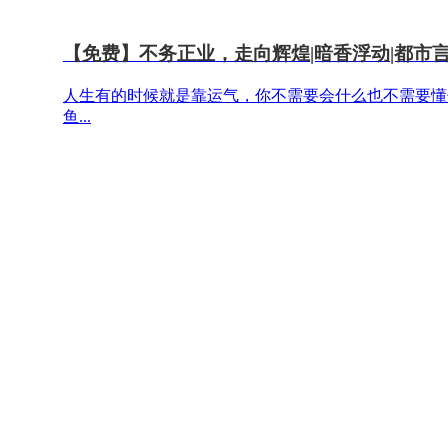
【免费】不务正业，走向辉煌|暗香浮动|都市
人生有的时候就是靠运气，你不需要会什么也不需要懂
鱼...
有声书
71.91万
1046
从觉醒年代到走向辉煌|中国共产党自我革命
《常青之道：中国共产党自我革命的故事》以讲故事的
性...
历史
2.67万
99
再读《走向辉煌》金一南