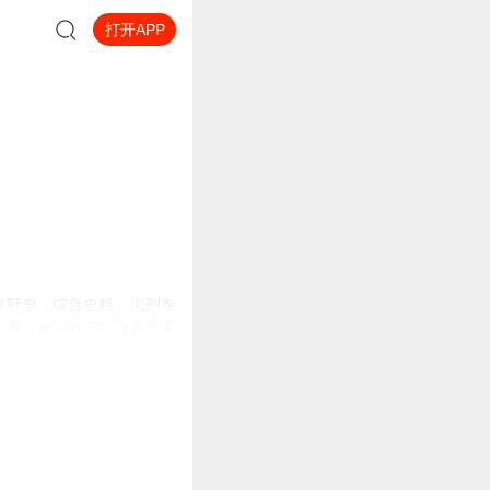
打开APP
家野史，综合史料、汇列专
明之史事。此书述治乱兴衰之事
害等，均有专篇记述。 此
西、广雅书局本最为通行。
清初彭祖贻所著《明史纪事