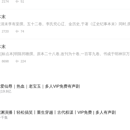
2174
51
本末
2720
74
本末
8698
224
爱仙尊｜热血｜老宝玉｜多人VIP免费有声剧
9.8亿
渊演播丨轻松搞笑丨重生穿越丨古代权谋丨VIP免费 | 多人有声剧
一千集