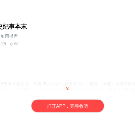
史纪事本末
虹雨书库
80万
88
代纪事本末体史书。作者 博采张岱《石匮藏书》、谈迁《国榷》及各种私
年)撰成，记元至正十二年(1352年)至明崇祯十七年(1644年)近300年
15篇。宦官阉党专权、倭寇侵略我国东南及修治运河、治水江南、矿税之
年撰成，可作考证《明史》之用。有顺治十五年筑益堂原刻本，翻刻以江
打
开
A
P
P，完整收听
参考校订，并收录以傅以礼传抄本为底本之《明末纪事本末补遗》6卷，
谷庸虞先生传》等10篇资料选辑，为最佳之本。