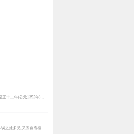
作者：谷应泰《明史纪事本末》是纪事本末体史书。清谷应泰(1620～1690)撰。记载始自元至正十二年(公元1352年)朱元璋起兵，止于崇祯十七年(公元1644...
辽史纪事本末纪事本末体辽代史书。清李有棠撰。李氏因《辽史》过于简略,记事重复,疏漏舛误之处多见,又因自袁枢首创纪事本末体,“嗣后沿作者多,历史俱备,惟辽、金尚觉...