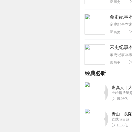
历史
金史纪事
历史
宋史纪事
历史
经典必听
蛊真人｜大
专辑播放量超1
19.08亿
青山丨头陀
连载节目超
11.33亿