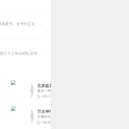
金史纪事本末清末李有棠撰。五十二卷。李氏究心辽、金历史,于著《辽史纪事本末》同时,撰成是书。全书分正文、考异二部分,正文俱本正史,列有帝基肇造、克辽诸路、张邦昌...
宋史纪事本末[标点本]明陈邦瞻撰。原本二十八卷,改刊为十卷,一百零九卷。书成于明神宗万历三十三年(1605),记宋太祖代周至文天祥、谢枋得殉国两宋三百余年历史,...
北派盗墓笔记丨头陀渊出品丨悬疑灵异丨摸金校尉丨
最近一周更新
1652.85万
万古神帝丨玄幻丨热血丨紫襟团队演播丨多人有声
主播粉丝2836万
356.90万