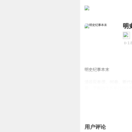
明
1.
明史纪事本末
清谷应泰撰。80卷。断
题，于顺治十五年(1658
尤详，农民起义专题多达
书早于官修《明史》80
今中华书局校点本，多所
本末补遗》5卷，以及《
用户评论