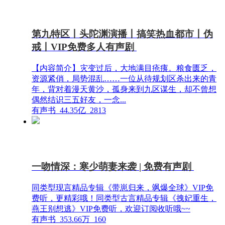
第九特区丨头陀渊演播丨搞笑热血都市丨伪
戒丨VIP免费多人有声剧
【内容简介】灾变过后，大地满目疮痍。粮食匮乏，
资源紧俏，局势混乱……一位从待规划区杀出来的青
年，背对着漫天黄沙，孤身来到九区谋生，却不曾想
偶然结识三五好友，一念...
有声书
44.35亿
2813
一吻情深：寒少萌妻来袭 | 免费有声剧
同类型现言精品专辑《带崽归来，飒爆全球》VIP免
费听，更精彩哦！同类型古言精品专辑《拽妃重生，
燕王别想逃》VIP免费听，欢迎订阅收听哦~~
有声书
353.66万
160