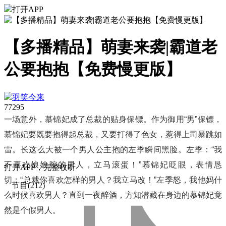
打开APP
【多播精品】萌妻来袭|霸道老
公要抱抱【免费慢更版】
羽笑今来
7729
5
一场意外，慕锦妃成了总裁的贴身保镖。作为御用“男”保镖，
慕锦妃要既要抱得起总裁，又要打得了色女，惹得上司暴跳如
雷。长这么大被一个男人公主抱的左季瞬间黑脸。左季：“我
不喜欢娘娘腔的男人，立马滚蛋！”慕锦妃眨眼，表情恳
打
开
A
P
P，完整收听
切：“总裁你喜欢怎样的男人？我立马改！”左季怒，我他妈什
节目(212)
么时候喜欢男人？直到一夜醉酒，方知潜藏在身边的慕锦妃竟
然是个假男人。