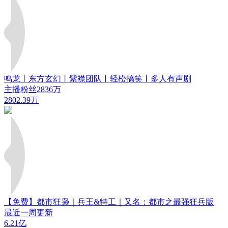
鸣龙丨东方玄幻丨紫襟团队丨轻松搞笑丨多人有声剧
主播粉丝2836万
2802.39万
【免费】都市狂枭｜兵王&特工｜又名：都市之最强狂兵版
最近一周更新
6.21亿