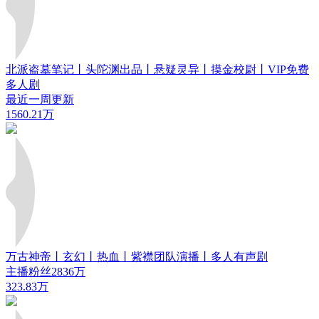
北派盗墓笔记丨头陀渊出品丨悬疑灵异丨摸金校尉丨VIP免费
多人剧
最近一周更新
1560.21万
万古神帝丨玄幻丨热血丨紫襟团队演播丨多人有声剧
主播粉丝2836万
323.83万