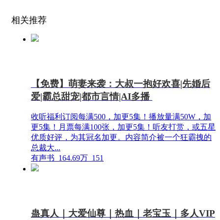
相关推荐
【免费】萌妻来袭：大叔一抱好欢喜|先婚后
爱|霸总甜宠|都市言情|AI多播
收听福利订阅每满500，加更5集！播放量满50W，加
更5集！月票每满100张，加更5集！听友打赏，或五星
优质好评，为其冠名加更。内容简介被一个狂霸拽的
总裁大...
有声书
164.69万
151
蛊真人｜大爱仙尊｜热血｜老宝玉｜多人VIP