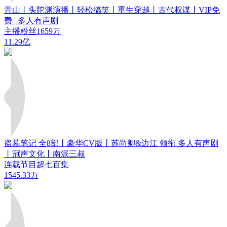
青山丨头陀渊演播丨轻松搞笑丨重生穿越丨古代权谋丨VIP免
费 | 多人有声剧
主播粉丝1659万
11.29亿
盗墓笔记 全8部丨豪华CV版丨苏尚卿&边江 领衔 多人有声剧
丨冠声文化丨南派三叔
连载节目超七百集
1545.33万