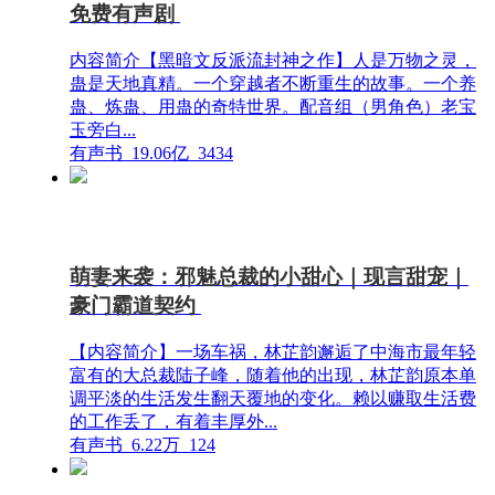
免费有声剧
内容简介【黑暗文反派流封神之作】人是万物之灵，
蛊是天地真精。一个穿越者不断重生的故事。一个养
蛊、炼蛊、用蛊的奇特世界。配音组（男角色）老宝
玉旁白...
有声书
19.06亿
3434
萌妻来袭：邪魅总裁的小甜心｜现言甜宠｜
豪门霸道契约
【内容简介】一场车祸，林芷韵邂逅了中海市最年轻
富有的大总裁陆子峰，随着他的出现，林芷韵原本单
调平淡的生活发生翻天覆地的变化。赖以赚取生活费
的工作丢了，有着丰厚外...
有声书
6.22万
124