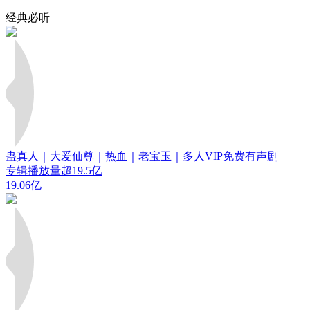
经典必听
蛊真人｜大爱仙尊｜热血｜老宝玉｜多人VIP免费有声剧
专辑播放量超19.5亿
19.06亿