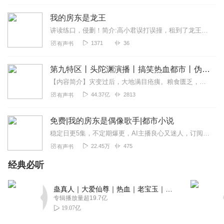
龙王开在现代的办事厅，现代修仙很别具一格，里面都是耳
熟能详的各路神仙妖怪，超级好玩搞笑的剧情+nice的演播团
我的房东是龙王
队，又是一部好作品！
讲读练口，侵删！简介:高小君误打误撞，租到了龙王的房子。房东是个龙王，压力好大。“不好啦敖总，大闸蟹族联合八大蟹族犯上作乱，蟹联军都打到门口啦！”...
回复
2023-10-02
7
1371
36
有声书
御婉清
第九特区丨头陀渊演播丨搞笑热血都市丨伪戒丨VIP免费多人有声剧
沨声自带搞笑特质，是本色出演…太好玩太搞笑了，我一天
【内容简介】灾变过后，大地满目疮痍。粮食匮乏，资源紧俏，局势混乱……一位从待规划区杀出来的青年，背对着漫天黄沙，孤身来到九区谋生，却不曾想偶然结识三五好友，一念...
的快乐都是龙王给的。
44.37亿
2813
有声书
回复
2023-09-28
7
免费|我的房东是偶像歌手|都市小说
希米璐儿
稳定日更5集，不定期爆更，AI主播良心又迷人，订阅追更不迷路！【内容简介】【偏故事剧情】穿越平行世界的顾知南成为了一个网络小说作者。美女房东竟是落魄...
这书真的巨搞笑，人设都很好，听着舒服～
22.45万
475
有声书
回复
2023-09-26
7
经典必听
小海狸loop
蛊真人｜大爱仙尊｜热血｜老宝玉｜多人VIP免费有声剧
哈哈哈很搞笑的一本小说啦，龙王和合租女主的事情，先是
专辑播放量超19.7亿
搞笑的加修仙的，然后主要是搞笑修仙女主和龙王的一系列
19.07亿
搞笑事情，嘿嘿现在女主开始励志起来了，龙王带着女主学