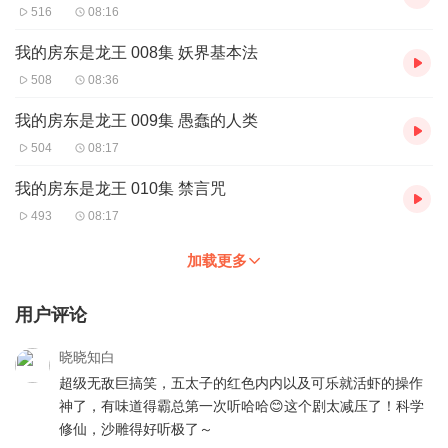
516
08:16
我的房东是龙王 008集 妖界基本法
508
08:36
我的房东是龙王 009集 愚蠢的人类
504
08:17
我的房东是龙王 010集 禁言咒
493
08:17
加载更多
用户评论
晓晓知白
超级无敌巨搞笑，五太子的红色内内以及可乐就活虾的操作
神了，有味道得霸总第一次听哈哈😊这个剧太减压了！科学
修仙，沙雕得好听极了～