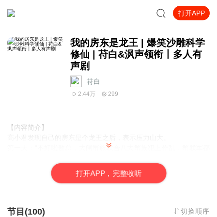
打开APP
我的房东是龙王 | 爆笑沙雕科学
修仙 | 苻白&沨声领衔丨多人有
声剧
苻白
2.44万
299
【内容简介】
高小君发现自己的房东是个龙王之后，表示压力山大。
第一天：“不好啦敖总，大闸蟹族联合八大蟹族犯上作乱，蟹联军都
打到门口啦！”
敖孪：“准备一下，今晚吃大闸蟹。”
打
开
A
P
P，完整收听
第二天：“不好啦敖总，发大水了，您的龙王庙和无敌江景豪宅都被
淹啦！”
敖孪：“准备一下，今晚住酒店。”
第N天：“不好啦敖总，孙悟空打上门了！”
节目(100)
切换顺序