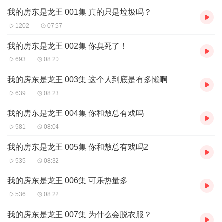
敖孪：“准备一下，等着继承我的遗产吧。”
我的房东是龙王 001集 真的只是垃圾吗？
第N+1天：“不好啦敖总，哪吒也打上门了！”
敖孪：“准备一下，等着继承我哥敖丙的遗产吧。”
1202
07:57
……
【购买须知】
我的房东是龙王 002集 你臭死了！
1
、本作品为付费有声书，购买成功后，即可收听。
693
08:20
2
、版权归原作者所有，严禁翻录成任何形式，严禁在任何第三方平
台传播，违者将追究其法律责任。
我的房东是龙王 003集 这个人到底是有多懒啊
3
、如在充值／购买环节遇到问题，您可通过页面右上方按钮，将页
639
08:23
面分享至微信内使用微信支付完成购买。
4
、在购买过程中，如果您有任何问题，可以按以下步骤咨询在线客
我的房东是龙王 004集 你和敖总有戏吗
服：
第一步：您可在喜马拉雅
APP
【账号
-
联系客服】中咨询在线客服；
581
08:04
第二步：如果您无法联系上
APP
内在线客服，可关注【喜马拉雅
我的房东是龙王 005集 你和敖总有戏吗2
APP
】公众号，通过下方菜单栏里【我的
-
在线客服】咨询在线客
服；
535
08:32
第三步：如果在线客服都未取得联系，也可拨打客服电话：
400-
838-5616
我的房东是龙王 006集 可乐热量多
536
08:22
我的房东是龙王 007集 为什么会脱衣服？