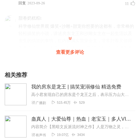
回复
2023-09-26
11
甜卷奶糕粽t
科学修仙世界观 爆笑+沙雕+甜宠你想要的这都有，非常棒的
轻松搞笑的小说，讲述房东龙王和沙雕女主在一起生活以及
发生的搞笑的事情，红内裤属实贯穿全文，非常好看又值得
推荐小说，白哥播滴当然很棒，后期制作也很好，值得推荐
查看更多评论
回复
2023-10-09
9
小安abc
相关推荐
这本小说属于轻松愉快的类型吧，刚开始女主高小君误打误
我的房东是龙王 | 搞笑宠溺修仙 精选免费
撞，租到了龙王的房子。 房东是个龙王，压力好大。 “不好
啦敖总，大闸蟹族联合八大蟹族犯上作乱，蟹联军都打到门
高小君发现自己的房东是个龙王之后，表示压力山大。第一天：“不好啦敖总，大闸蟹族联合八大蟹族犯上作乱，蟹联军都打到门口啦！”敖孪：“准备一下，今晚吃大闸蟹。”第二...
口啦！有妖有快乐的剧情，白哥录的小说尊滴很不错，喜欢
515.45万
529
广播剧
轻松爆笑的类型可以追一下哦
回复
2023-10-09
蛊真人｜大爱仙尊｜热血｜老宝玉｜多人VIP免费有声剧
7
内容简介【黑暗文反派流封神之作】人是万物之灵，蛊是天地真精。一个穿越者不断重生的故事。一个养蛊、炼蛊、用蛊的奇特世界。配音组（男角色）老宝玉旁白...
sky天空猫
19.07亿
3434
有声书