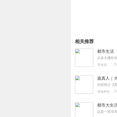
从而又衍生出了这样一群
他们出现在我们眼前的形
不加修饰的头发与胡须，
破旧褴褛的衣服与鞋子。
伴随着风吹日晒，严寒酷
偶尔还会有雪打雨淋。
住着最为简陋，甚至不能
相关推荐
吃着没有营养，苦涩难咽
日复一日
都市生活
重复着沉重，脏乱甚至有
这就是建筑工人。
他们还有另外一个名字，
生活
这一群人普遍的存在于我
从冰封雪冻遥远的黑龙江
蛊真人｜大
从廖无人烟的新疆戈壁到
都能看到他们这一群人的
有声书
这是一群伟大的人，
可是他们又从来不曾享受
这个社会嫁接给他们的反
都市大生
在偏见与歧视下，没有多
不到迫不得已，更没有多