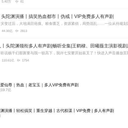
5.40万
81
知道，
现状，
丨头陀渊演播丨搞笑热血都市丨伪戒丨VIP免费多人有声剧
人，那么就请你走进这部书，走进这群人的生存现状。
44.36亿
2813
丨头陀渊领衔多人有声剧|畅听全集|王鹤棣、田曦薇主演影视剧
110.61亿
1754
爱仙尊｜热血｜老宝玉｜多人VIP免费有声剧
9.7亿
渊演播丨轻松搞笑丨重生穿越丨古代权谋丨VIP免费 | 多人有声剧
新