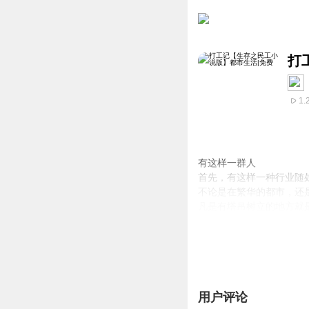
打
1.
有这样一群人
首先，有这样一种行业随
不论是在繁华的都市，还
凡是有塔吊树立的地方就
我们称这种行业为建筑。
建筑与我们每个人的生活
因为这一行业的存在，
从而使更多的人住上了更
使更多的车行驶上了更为
还可以使我们更加轻易的
用户评论
也正是因为这一行的存在