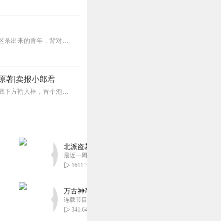
【内容简介】灾变过后，大地满目疮痍。粮食匮乏，资源紧俏，局势混乱……一位从待规划区杀出来的青年，背对着漫天黄沙，孤身来到九区谋生，却不曾想偶然结识三五好友，一念...
原著|卖报小郎君
【冒泡有奖】听说杨千幻那厮要与我一较高下，我许七安要开始装叉了！快进入声音播放页戳下方输入框，冒个泡偷偷告诉我，我要用哪些诗词才能胜过他？说得好的，有赏！202...
北派盗墓笔记丨头陀渊出品丨悬疑灵异丨摸金校尉丨
最近一周更新
1611.32万
万古神帝丨玄幻丨热血丨紫襟团队演播丨多人有声
连载节目超二百集
341.64万