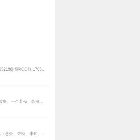
众多主播给你带来生活感悟，欢迎大家收听！把你想说的，和我来交流~听友互动QQ群:231352188|招聘QQ群:170318460iblue音乐台官方微...
内容简介【黑暗文反派流封神之作】人是万物之灵，蛊是天地真精。一个穿越者不断重生的故事。一个养蛊、炼蛊、用蛊的奇特世界。配音组（男角色）老宝玉旁白...
这是一部非常好听的有声小说，听过的感觉非常不错，故事扑朔迷离，情节跌宕起伏，?是以（悬疑、奇特、未知、架空、刺激）等风格模式构成的虚幻故事。...