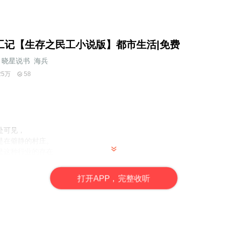
工记【生存之民工小说版】都市生活|免费
晓星说书_海兵
25万
58
处可见，
是在僻静的村庄。
是这种行业的存在。
息息相关，
打
开
A
P
P，完整收听
为宽阔的房屋，
宽阔的路，
到达江河的另一岸。
于需要，