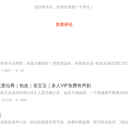
人，
还没有评论，快来发表第一个评论！
象似乎总是土木形骸。
发表评论
暑。
遮风挡雨的工棚，
最为廉价的食品，
几分危险的工作。
5.38万
20
我们又习惯称他们为农民工。
们这个社会的每一个角落，
到椰林深郁的海南岛，
爱仙尊｜热血｜老宝玉｜多人VIP免费有声剧
繁华昌盛的东方明珠，
身影。
19.07亿
3434
到他们该有的荣誉与赞美，
而是偏见与冷漠。
活
少人愿意和他们接触，
少人愿意加入他们的队伍。