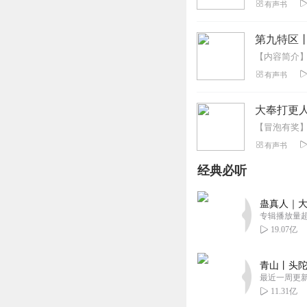
有声书
所以也就没就没有多少人
这一群人有着令人担忧的
他们大多痛苦而又彷徨，
第九特区
无奈而又迷茫。
如果你有兴趣了解这一群
有声书
大奉打更人
有声书
经典必听
蛊真人｜大
专辑播放量超1
19.07亿
青山丨头陀
最近一周更
11.31亿