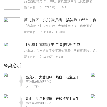
我吃西红柿力作，许凯、娜扎主演同名电视剧原著
1671.69万
747
有声书
第九特区丨头陀渊演播丨搞笑热血都市丨伪戒丨VIP免费多人有声剧
【内容简介】灾变过后，大地满目疮痍。粮食匮乏，资源紧俏，局势混乱……一位从待规划区杀出来的青年，背对着漫天黄沙，孤身来到九区谋生，却不曾想偶然结识三五好友，一念...
44.36亿
2813
有声书
【免费】雪鹰领主|异界|魔法|养成
龙山历，八岁的贵族少年东伯雪鹰生活在雪鹰领，父亲是天阶骑士，母亲是法师。雪鹰力气惊人，父亲对其严格训练。雪鹰向往成为超凡骑士。此时，神秘灰袍人正乘坐四翼秃鹫前往...
11.09万
1384
有声书
经典必听
蛊真人｜大爱仙尊｜热血｜老宝玉｜多人VIP免费有声剧
专辑播放量超19.6亿
19.07亿
青山丨头陀渊演播丨轻松搞笑丨重生穿越丨古代权谋丨VIP免费 | 多人有声剧
专辑播放量超11.3亿