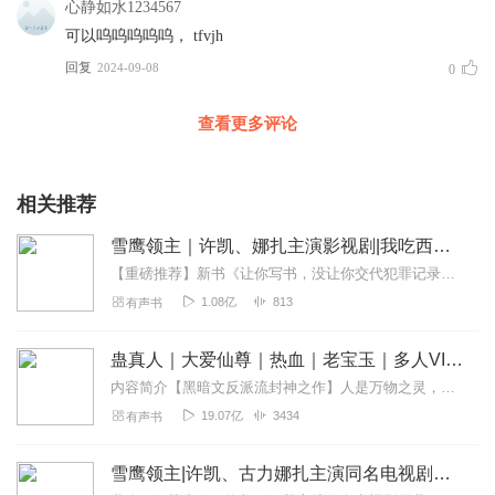
心静如水1234567
可以呜呜呜呜呜， tfvjh
回复
2024-09-08
0
查看更多评论
相关推荐
雪鹰领主｜许凯、娜扎主演影视剧|我吃西红柿|多人剧
【重磅推荐】新书《让你写书，没让你交代犯罪记录！》爆更啦！轻松脑洞爆笑系统都市爽文！欢迎点击收听~九星天辰诀|阅文玄幻经典|发飙的蜗牛|热血修仙|多人有声剧【内...
1.08亿
813
有声书
蛊真人｜大爱仙尊｜热血｜老宝玉｜多人VIP免费有声剧
内容简介【黑暗文反派流封神之作】人是万物之灵，蛊是天地真精。一个穿越者不断重生的故事。一个养蛊、炼蛊、用蛊的奇特世界。配音组（男角色）老宝玉旁白...
19.07亿
3434
有声书
雪鹰领主|许凯、古力娜扎主演同名电视剧原著|网文大神我吃西红柿力作，一来播讲