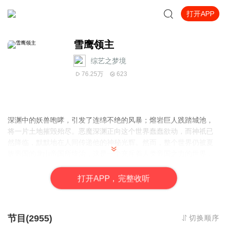
打开APP
雪鹰领主
综艺之梦境
76.25万
623
深渊中的妖兽咆哮，引发了连绵不绝的风暴；熔岩巨人践踏城池，
将一片土地摧毁殆尽。恶魔深渊正向这个世界蠢蠢欲动，而神祇已
然降临，默默地在人间传递他的神秘光辉。然而，整个世界仍被夏
族帝国的龙山帝国所统治，这是一个充斥着人类帝国之力的世界，
法师们深藏在法师塔内，为了追寻无尽的知识，而骑士们则在天
空、大地和海洋上巡逻。在帝国的遥远角落，存在一个微不足道的
打
开
A
P
P，完整收听
贵族领地，它名为——雪鹰领！故事即在这里拉开帷幕！
节目(2955)
切换顺序