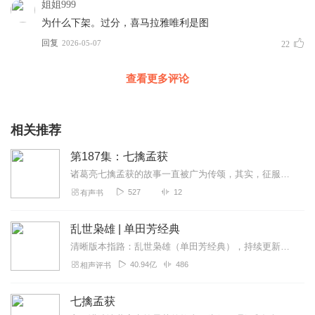
姐姐999
为什么下架。过分，喜马拉雅唯利是图
回复
2026-05-07
22
查看更多评论
相关推荐
第187集：七擒孟获
诸葛亮七擒孟获的故事一直被广为传颂，其实，征服人心是战场上最高明的战术，也是智慧最有力的证明，在硬性解决问题很难达到预期目的时，不妨松开拳头，以最柔软的方式化解...
527
12
有声书
乱世枭雄 | 单田芳经典
清晰版本指路：乱世枭雄（单田芳经典），持续更新中《乱世枭雄》讲的是东北王张作霖和其子少帅张学良的传奇故事，是著名评书艺术家单田芳先生根据大量的历史材料和广为流传...
40.94亿
486
相声评书
七擒孟获