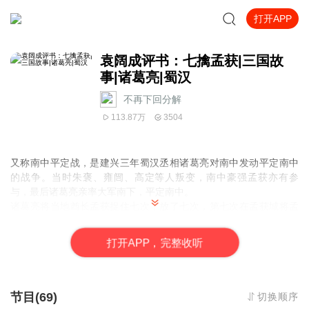
打开APP
袁阔成评书：七擒孟获|三国故
事|诸葛亮|蜀汉
不再下回分解
113.87万
3504
又称南中平定战，是建兴三年蜀汉丞相诸葛亮对南中发动平定南中
的战争。当时朱褒、雍闿、高定等人叛变，南中豪强孟获亦有参
与，最后诸葛亮亲率大军南下，平定南中。
诸葛亮将当地酋长孟获捉住七次，放了七次，第七次在孟获城将孟
获擒拿，并使他真正服输，不再为敌。
打
开
A
P
P，完整收听
节目(69)
切换顺序