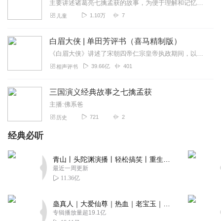
主要讲述诸葛亮七擒孟获的故事，为便于理解和记忆，作者将七次擒孟获的过程进行了梳理，以孩子能听懂的方式进行讲解，区别于评书，作者主要是参照三国演义的书，其中加了一...
1.10万
7
儿童
白眉大侠 | 单田芳评书（喜马精制版）
《白眉大侠》讲述了宋朝四帝仁宗皇帝执政期间，以徐良、白云瑞为书胆，包括七侠、大五义、小五义、小七杰等众开封府校尉，在八王赵德芳、包拯、颜查散等清官的支持下，为保...
39.66亿
401
相声评书
三国演义经典故事之七擒孟获
主播:佛系爸
721
2
历史
经典必听
青山丨头陀渊演播丨轻松搞笑丨重生穿越丨古代权谋丨VIP免费 | 多人有声剧
最近一周更新
11.36亿
蛊真人｜大爱仙尊｜热血｜老宝玉｜多人VIP免费有声剧
专辑播放量超19.1亿