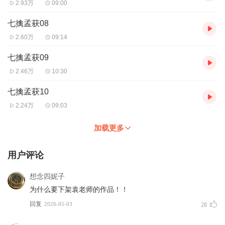
2.93万
09:00
七擒孟获08
2.60万
09:14
七擒孟获09
2.46万
10:30
七擒孟获10
2.24万
09:03
加载更多
用户评论
想念四妮子
为什么要下架袁老师的作品！！
回复
2026-05-03
28