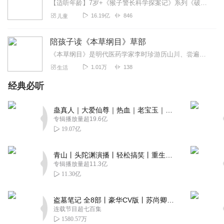
【适听年龄】7岁+《猴子警长科学探案记》系列《破坏者联盟篇1·猴子警长科学探案记》>>>《破坏者联盟篇2·猴子警长科学探案记》>>>《破坏者联盟篇3·猴子警长科...
16.19亿
846
儿童
陪孩子读《本草纲目》草部
《本草纲目》是明代医药学家李时珍游历山川、尝遍百草，历经数十年编写而成的东方药学巨著，被达尔文誉为“中国古代的百科全书”本套书以《本草纲目》中的草药为基础，选取...
1.01万
138
生活
经典必听
蛊真人｜大爱仙尊｜热血｜老宝玉｜多人VIP免费有声剧
专辑播放量超19.6亿
19.07亿
青山丨头陀渊演播丨轻松搞笑丨重生穿越丨古代权谋丨VIP免费 | 多人有声剧
专辑播放量超11.3亿
11.30亿
盗墓笔记 全8部丨豪华CV版丨苏尚卿&边江 领衔 多人有声剧丨冠声文化丨南派三叔
连载节目超七百集
1580.57万