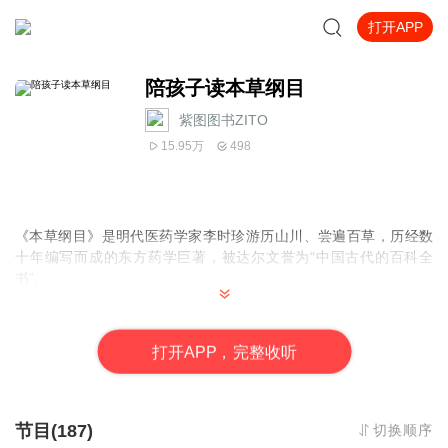
打开APP
陪孩子读本草纲目
紫图图书ZITO
15.95万
498
《本草纲目》是明代医药学家李时珍游历山川、尝遍百草，历经数
十年编写而成的东方药学巨著，被达尔文誉为“中国古代的百科全
书”。
本书以《本草纲目》中的草药为基础，选取其中离我们生活较
近的植物种类进行介绍，涵盖草类、谷类、菜类、水果、树木等类
打
开
A
P
P，完整收听
别。为便于孩子阅读，我们搜集了珍贵的本草插图，并结合民间神
话与传说故事，用孩子喜闻乐见的形式展示了本草的多姿多彩。
草部（共99个相关故事）
节目(187)
切换顺序
李时珍说：“天造地化而生草木。”每一株植物，都是天地精华孕