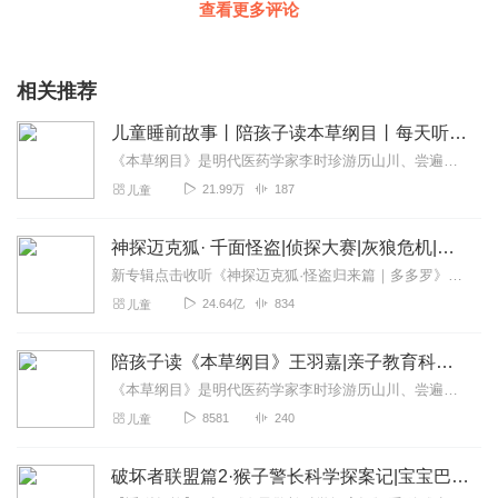
查看更多评论
相关推荐
儿童睡前故事丨陪孩子读本草纲目丨每天听一个本草趣闻
《本草纲目》是明代医药学家李时珍游历山川、尝遍百草，历经数十年编写而成的东方药学巨著，被达尔文誉为“中国古代的百科全书”。本书以《本草纲目》中的草药为基础，选取...
21.99万
187
儿童
神探迈克狐· 千面怪盗|侦探大赛|灰狼危机|多多罗
新专辑点击收听《神探迈克狐·怪盗归来篇｜多多罗》！！！>>>点击进入主播橱窗购买《神探迈克狐》系列图书吧!<<<多多罗故事【点击前往】收听多多罗其他好玩有趣的故...
24.64亿
834
儿童
陪孩子读《本草纲目》王羽嘉|亲子教育科普育儿套装
《本草纲目》是明代医药学家李时珍游历山川、尝遍百草，历经数十年编写而成的东方药学巨著，被达尔文誉为“中国古代的百科全书”。《陪孩子读《本草纲目》》以《本草纲目...
8581
240
儿童
破坏者联盟篇2·猴子警长科学探案记|宝宝巴士故事