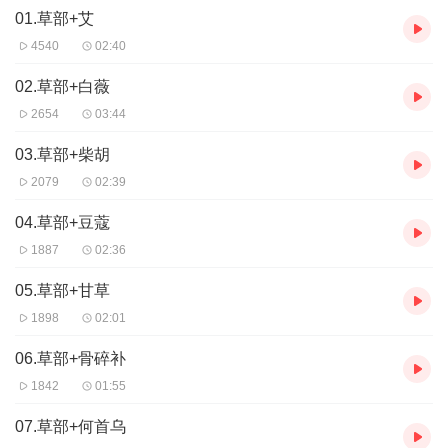
01.草部+艾
育而生，它们有的能滋补人体，有的却毒性剧烈；有的是餐桌美
食，有的却气味刺鼻；有的艳丽无边，有的却奇形怪状。本书精选
4540
02:40
生活中常见的本草，如人参、柴胡、当归、贝母、藿香、五谷、瓜
果等，每种本草都详细记录其药用部位、气味、毒性、用途等，为
02.草部+白薇
您和孩子开启知识与趣味的奇妙之旅。
2654
03:44
谷菜果木部（共89个相关故事）
03.草部+柴胡
生活在地球上，分清五谷，知晓蔬菜，辨别水果，识记佳木，
2079
02:39
是每一个孩子必学的功课。五谷为养，五菜为充，果为木之实，丰
俭可以济时，疾苦可以备药。它们形态各异，效用不同，如芝麻、
04.草部+豆蔻
杨梅、山药、生姜等。每种本草都详细记录其药用部位、气味、毒
1887
02:36
性、用途等，为您和孩子开启知识和趣味的奇妙之旅。
05.草部+甘草
1898
02:01
06.草部+骨碎补
1842
01:55
07.草部+何首乌