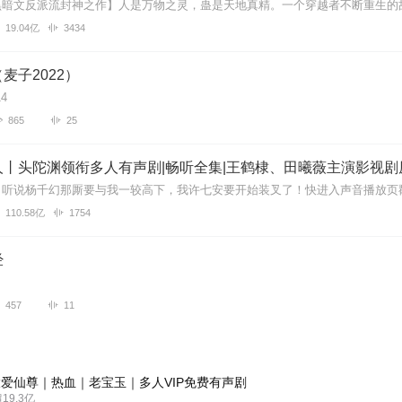
19.04亿
3434
麦子2022）
4
865
25
丨头陀渊领衔多人有声剧|畅听全集|王鹤棣、田曦薇主演影视剧
110.58亿
1754
经
457
11
爱仙尊｜热血｜老宝玉｜多人VIP免费有声剧
9.3亿