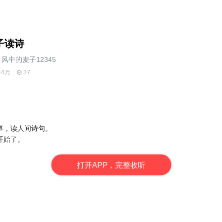
子读诗
风中的麦子12345
44万
37
事，读人间诗句。
开始了。
打
开
A
P
P，完整收听