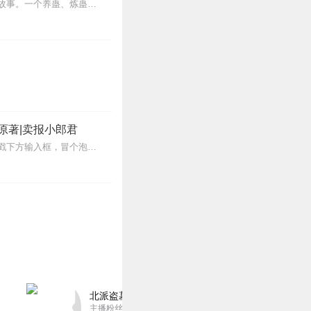
内容简介【黑暗文反派流封神之作】人是万物之灵，蛊是天地真精。一个穿越者不断重生的故事。一个养蛊、炼蛊、用蛊的奇特世界。配音组（男角色）老宝玉旁白...
原著|卖报小郎君
【冒泡有奖】听说杨千幻那厮要与我一较高下，我许七安要开始装叉了！快进入声音播放页戳下方输入框，冒个泡偷偷告诉我，我要用哪些诗词才能胜过他？说得好的，有赏！202...
北派盗墓笔记丨头陀渊出品丨悬疑灵异丨摸金校尉丨
主播粉丝1659万