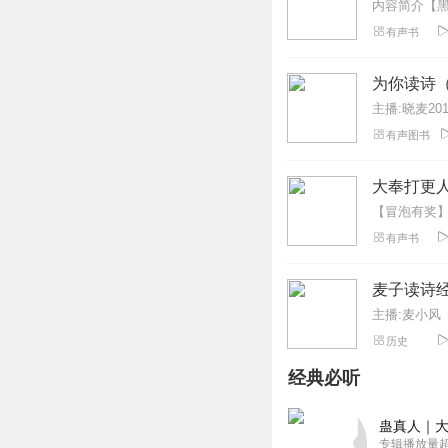
有声书
为你读诗（
主播:晓麦201
有声图书
大奉打更人
有声书
麦子读诗
主播:麦小风
历史
经典必听
蛊真人｜大
专辑播放量超1