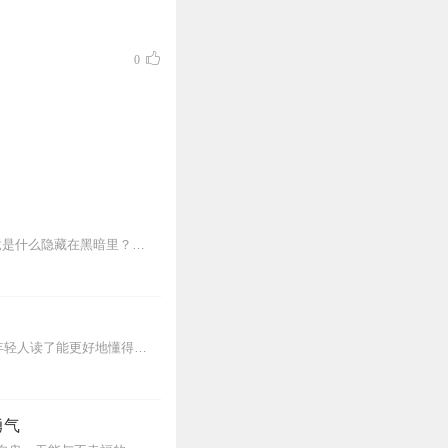
0
【适听年龄】7岁+离奇的诱拐案件，神秘的生化药物,猴子警长深入调查竟被陷害入狱？究竟是什么隐藏在黑暗里？用科学探真相，善观察巧推理！跟随猴子警长用科学的力量，粉...
“黄帝内经说什么”系列全集：一套读了能让自己快速拥有天时、地利、人和的正能量书籍。年轻人读了能更好地懂得处事养身，变得强大；中年人读了会放下得失，随心所欲；老年...
勇气