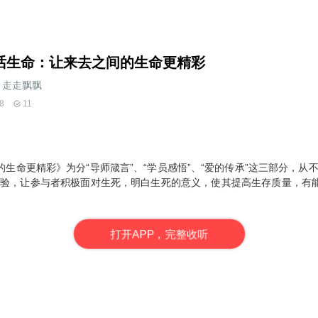
话生命：让来去之间的生命更精彩
走走飘飘
8
11
生命更精彩》为分“导师箴言”、“学员感悟”、“爱的传承”这三部分，从
体验，让参与者积极面对生死，明白生死的意义，使其提高生存质量，有
打
开
A
P
P，完整收听