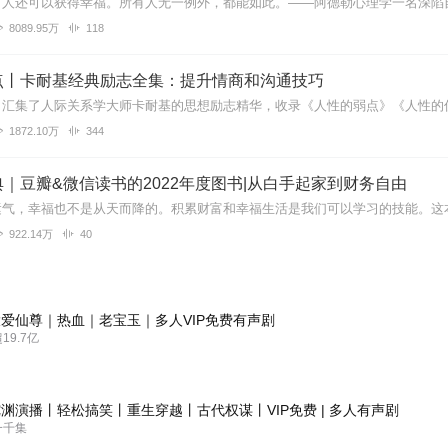
8089.95万
118
点丨卡耐基经典励志全集：提升情商和沟通技巧
1872.10万
344
｜豆瓣&微信读书的2022年度图书|从白手起家到财务自由
922.14万
40
爱仙尊｜热血｜老宝玉｜多人VIP免费有声剧
9.7亿
渊演播丨轻松搞笑丨重生穿越丨古代权谋丨VIP免费 | 多人有声剧
一千集