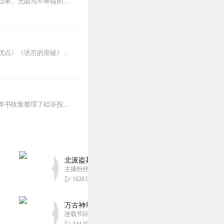
人可以改变，人还可以获得幸福。所有人无一例外，都能如此。——阿德勒心理学一名深陷自卑、无能与不幸福的青年，听到了一名哲人主张的“世界无比单纯，人人都能幸福”便来...
本套系专辑，汇集了人际关系学大师卡耐基的思想励志精华，收录《人性的弱点》《人性的优点》《语言的突破》《美好的人生》《快乐的人生》等所有经典！是卡耐基的经典合辑，...
致富不是靠运气，幸福也不是从天而降的。积累财富和幸福生活是我们可以学习的技能。这本书收集整理了硅谷投资人纳瓦尔在过去十年里通过推特、播客和采访等方式分享的人生智...
北派盗墓笔记丨头陀渊出品丨悬疑灵异丨摸金校尉丨
主播粉丝1659万
1620.08万
万古神帝丨玄幻丨热血丨紫襟团队演播丨多人有声
连载节目超二百集