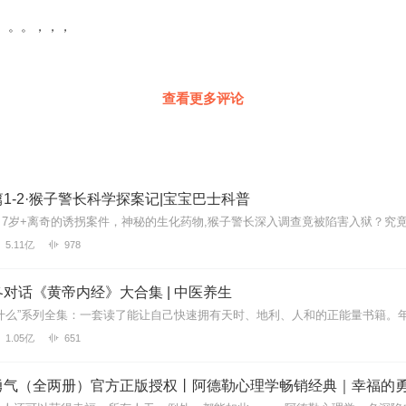
。。。，，，
查看更多评论
1-2·猴子警长科学探案记|宝宝巴士科普
5.11亿
978
对话《黄帝内经》大合集 | 中医养生
1.05亿
651
勇气（全两册）官方正版授权丨阿德勒心理学畅销经典｜幸福的