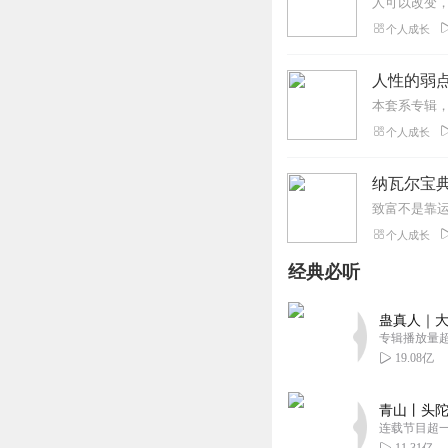
个人成长
人性的弱
个人成长
纳瓦尔宝典
个人成长
经典必听
蛊真人｜大
专辑播放量超1
19.08亿
青山丨头陀
连载节目超