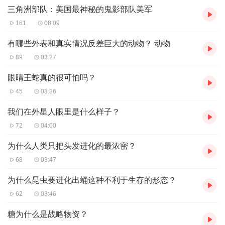
三角洲部队：美国最神秘的鬼影部队美军
161
08:09
有哪些外表和真实情况反差巨大的动物？ 动物
89
03:27
眼睛王蛇真的很可怕吗？
45
03:36
我们在外星人眼里是什么样子？
72
04:00
为什么人类只把头发进化的最浓密？
68
03:47
为什么昆虫要进化出蛹这种不利于生存的形态？
62
03:46
糖为什么是战略物资？