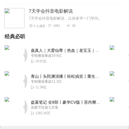
7天学会抖音电影解说
7天学会抖音电影解说，让你多学一门学问。
1851
30
个人成长
经典必听
蛊真人｜大爱仙尊｜热血｜老宝玉｜多人VIP免费有声剧
专辑播放量超19.6亿
19.07亿
青山丨头陀渊演播丨轻松搞笑丨重生穿越丨古代权谋丨VIP免费 | 多人有声剧
专辑播放量超11.3亿
11.30亿
盗墓笔记 全8部丨豪华CV版丨苏尚卿&边江 领衔 多人有声剧丨冠声文化丨南派三叔
连载节目超七百集
1583.39万