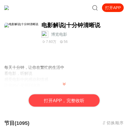
打开APP
电影解说|十分钟清晰说
博览电影
7.60万
56
每天十分钟，让你在繁忙的生活中
看电影，听解说
感受电影中的感动和情感
让你的心灵得到滋养。
放松心情，感受电影中的人生哲理，领悟人生真谛
通过解说，你将更深入地了解电影中的情节和人物
打
开
A
P
P，完整收听
感受到电影所传递的真挚情感和人间温暖
节目(1095)
切换顺序