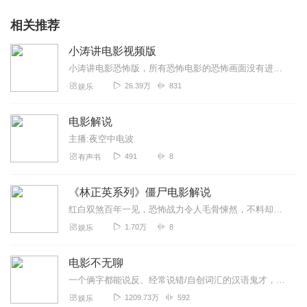
相关推荐
小涛讲电影视频版
小涛讲电影恐怖版，所有恐怖电影的恐怖画面没有进行遮挡，适合胆大之人观看，小涛每天为你解说一部电影。
26.39万
831
娱乐
电影解说
主播:夜空中电波
491
8
有声书
《林正英系列》僵尸电影解说
红白双煞百年一见，恐怖战力令人毛骨悚然，不料却遇到了英叔林正英拍鬼片四大禁忌，一直延续至今，拍完必须大声喊咔中国茅山术大战日本邪派，只要英叔出马，任何妖魔都不在...
1.70万
8
娱乐
电影不无聊
一个俩字都能说反、经常说错/自创词汇的汉语鬼才，一个逼疯售货员、啥都有兴趣/啥都爱买的购物黑洞，和一群五颜六色/五味俱全的老友们唠嗑的节目。工作和影视相关，但不...
1209.73万
592
娱乐