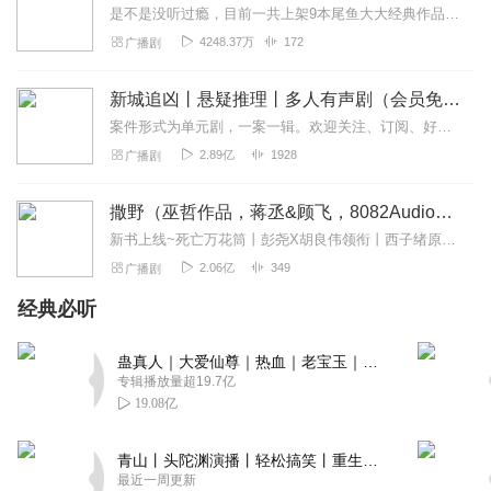
风语微扬
是不是没听过瘾，目前一共上架9本尾鱼大大经典作品有声书啦~~听单合集已经准备好，赶紧收听：尾鱼有声书作品合集感受更多尾鱼作品的魅力！内容简介神话、传说、身世、解...
优秀的故事作品，优良的后期制作，完美的主播演绎，下来
4248.37万
172
广播剧
不一样的优秀作品，主播声音大气，沉稳，播讲情绪到位，
稳定，果断支持，订阅。
新城追凶丨悬疑推理丨多人有声剧（会员免费）
回复
2023-08-16
3
案件形式为单元剧，一案一辑。欢迎关注、订阅、好评！“新闻里播不得的，咱们小说里见！”一座充满活力的新兴沿海城市，看似平常的生活中，却发生了种种离奇的罪犯案件，”...
2.89亿
1928
广播剧
柔子懿
主播声音好喜欢啊！很羡慕这样的女声呢！柔和悦耳！啥时
撒野（巫哲作品，蒋丞&顾飞，8082Audio制作）| 左肩有你原著
自己也能拥有这样的声音啊！多听主播的书就是了！
新书上线~死亡万花筒丨彭尧X胡良伟领衔丨西子绪原著丨灵异/悬疑/无限流多人有声剧点击跳转收听哦~喜提破亿！#撒野印象大调查#活动上线！>戳此参与<福利四：播...
回复
2023-08-16
3
2.06亿
349
广播剧
经典必听
珞霏小主
好听的小说，内容精彩，让我忍不住听了停不下来，主播团
蛊真人｜大爱仙尊｜热血｜老宝玉｜多人VIP免费有声剧
队戏感上线，绝对可以挑出大戏，快来给主播满分好评吧！
专辑播放量超19.7亿
回复
2023-09-04
2
19.08亿
桌腿蹬腿
青山丨头陀渊演播丨轻松搞笑丨重生穿越丨古代权谋丨VIP免费 | 多人有声剧
一进来就不想走啦，好听，主播的声音好听，讲的也好，小
最近一周更新