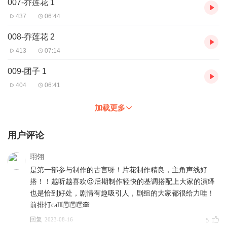
007-乔莲花 1
437
06:44
008-乔莲花 2
413
07:14
009-团子 1
404
06:41
加载更多
用户评论
珝翎
是第一部参与制作的古言呀！片花制作精良，主角声线好
搭！！越听越喜欢😍后期制作轻快的基调搭配上大家的演绎
也是恰到好处，剧情有趣吸引人，剧组的大家都很给力哇！
前排打call嘿嘿嘿🙈
回复
2023-08-16
5