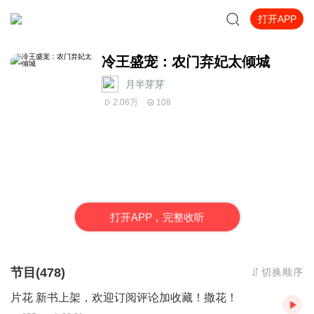
打开APP
冷王盛宠：农门弃妃太倾城
月半芽芽
2.06万
108
打
开
A
P
P，完整收听
节目(478)
切换顺序
片花 新书上架，欢迎订阅评论加收藏！撒花！