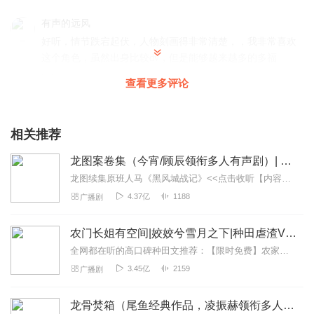
有声的远风
好听，情节跌宕起伏，人物刻画得非常清楚，，我非常喜欢
这个角色，虽然出身比较dv，但是能够越来越多的多福
回复
2023-08-16
4
查看更多评论
欢_禧
终于等到主播更新了！本书主角声音非常好听，配角声音也
相关推荐
都个性鲜明，而且主配角在剧里各种剧情背景下的语气拿捏
龙图案卷集（今宵/顾辰领衔多人有声剧）| 探案
的非常准，给人很强的画面感，嗯，各种场景拟音配乐也都
不错！
龙图续集原班人马《黑风城战记》<<点击收听【内容简介】《龙图案卷集》是由耳雅根据古典名著《三侠五义》（又叫七五）改编所写的网络小说，主要讲述的是鼠（白玉堂）...
4.37亿
1188
广播剧
回复
2023-08-16
4
礼礼229
农门长姐有空间|姣姣兮雪月之下|种田虐渣VIP免费
真的好惊艳啊啊！演播好棒，其他角色的主播大大都非常专
全网都在听的高口碑种田文推荐：【限时免费】农家小福女|姣姣兮郁雨竹|全网最快寒门大俗人|姣姣兮杜骁|萌宝女强古言爽文魏晋干饭人未删减全网最快|农家小福...
业！听的欲罢不能！喜欢。
3.45亿
2159
广播剧
回复
2023-08-16
3
龙骨焚箱（尾鱼经典作品，凌振赫领衔多人有声剧）