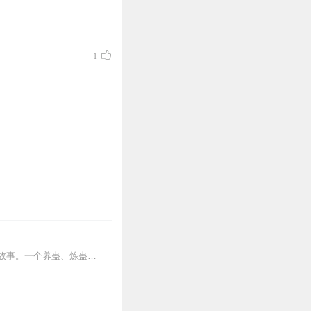
1
内容简介【黑暗文反派流封神之作】人是万物之灵，蛊是天地真精。一个穿越者不断重生的故事。一个养蛊、炼蛊、用蛊的奇特世界。配音组（男角色）老宝玉旁白...