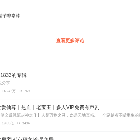
情节非常棒
查看更多评论
51833的专辑
说分享
145.42万
769
爱仙尊｜热血｜老宝玉｜多人VIP免费有声剧
19.05亿
3434
房客|都市爽文|会员免费