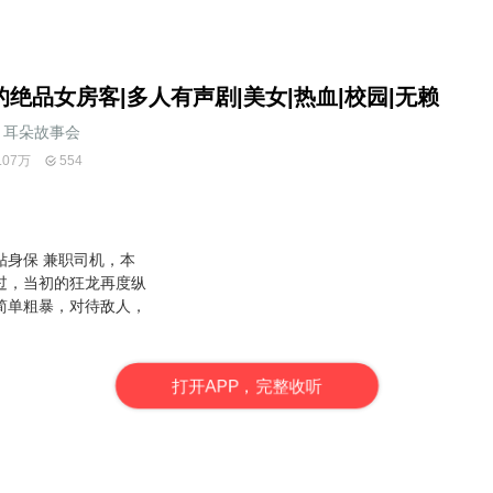
的绝品女房客|多人有声剧|美女|热血|校园|无赖
耳朵故事会
.07万
554
贴身保 兼职司机，本
过，当初的狂龙再度纵
简单粗暴，对待敌人，
打
开
A
P
P，完整收听