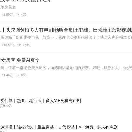
收单身美女
42.89万
435
丨头陀渊领衔多人有声剧|畅听全集|王鹤棣、田曦薇主演影视剧
110.59亿
1754
女房客 免费Ai爽文
11.40万
800
爱仙尊｜热血｜老宝玉｜多人VIP免费有声剧
9.4亿
渊演播丨轻松搞笑丨重生穿越丨古代权谋丨VIP免费 | 多人有声剧