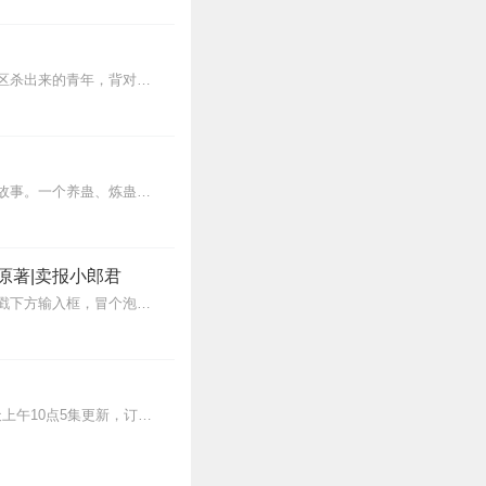
3
【内容简介】灾变过后，大地满目疮痍。粮食匮乏，资源紧俏，局势混乱……一位从待规划区杀出来的青年，背对着漫天黄沙，孤身来到九区谋生，却不曾想偶然结识三五好友，一念...
下来。旁白都不想夸了，
3
内容简介【黑暗文反派流封神之作】人是万物之灵，蛊是天地真精。一个穿越者不断重生的故事。一个养蛊、炼蛊、用蛊的奇特世界。配音组（男角色）老宝玉旁白...
3
原著|卖报小郎君
【冒泡有奖】听说杨千幻那厮要与我一较高下，我许七安要开始装叉了！快进入声音播放页戳下方输入框，冒个泡偷偷告诉我，我要用哪些诗词才能胜过他？说得好的，有赏！202...
的爱情才能让一个人迅速
3
>>更多好听不套路的燃情有声剧，尽在燃番啦剧场↓年度重磅推荐本专辑为VIP免费专辑每天上午10点5集更新，订阅可以听到最新内容哦！每周抽一个专辑五星优质评论送...
女主演绎很认真，好听，