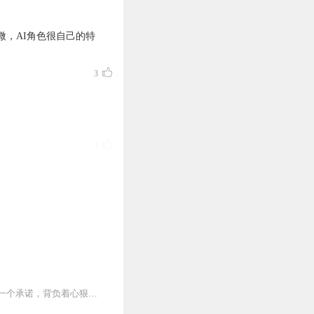
，AI角色很自己的特
3
3
书会不会有情人终成眷属
终成眷属！
3
呢！很棒的小说，很棒的
欢迎关注主播，订阅收听哦天涯地角有穷时，只有相思无尽处，命运多舛的女子，苏然因为一个承诺，背负着心狠手辣忘恩负义的罪名，被爱人怒骂，被姐姐陷害，那么为了执着...