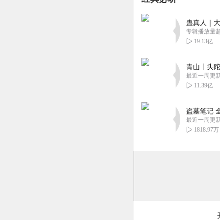
有画面感。这样的
回复
2023-08-18
蛊真人｜大
专辑播放量超1
19.13亿
阿南An
好甜的一部都市言
青山丨头陀
文哦
最近一周更
回复
2023-08-17
11.39亿
小_小精灵
盗墓笔记 
剧情幽默风趣，跌
最近一周更
1818.97万
回复
2023-08-15