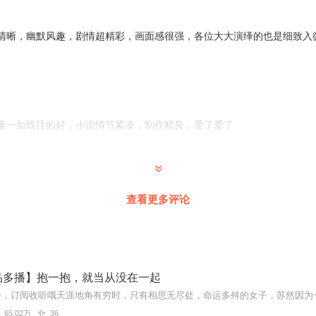
清晰，幽默风趣，剧情超精彩，画面感很强，各位大大演绎的也是细致入微
量一如既往的好，小说情节紧凑，制作精良，爱了爱了
人悲伤的电影，明明爱过，最后却要分开，然后相忘于江湖，不知道这部
查看更多评论
播一起来听吧！主播制作精良，剧情跌宕起伏，一起来追更吧！愿有情人
品多播】抱一抱，就当从没在一起
华的都市，遇见了沉迷纸醉金迷的渣王子，会有什么样的故事呢，很期待
65.02万
36