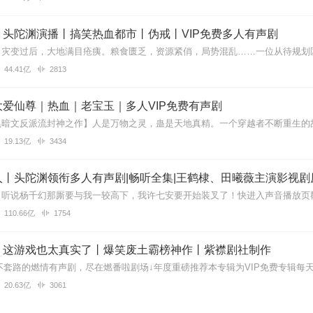
丨头陀渊演播丨搞笑热血都市丨伪戒丨VIP免费多人有声剧
待了，风格真的爱极了，这种风格我本来是不咋听的，但这个一听就停不
44.41亿
2813
也很贴近人物角色的性格，耳朵有福气了。果断订阅追更
爱仙尊｜热血｜老宝玉｜多人VIP免费有声剧
19.13亿
3434
憨憨的恋爱脑吗？？ 有点意思，订阅持续收听… 期待后续精彩情节哦！
丨头陀渊领衔多人有声剧|畅听全集|王鹤棣、田曦薇主演影视剧
110.66亿
1754
，擦出一段怎么样的爱恋？一个为爱化尘，一个失去才懂，到底是什么样
展
】这游戏也太真实了丨爆笑废土霸榜神作丨紫襟剧社制作
20.63亿
3061
的太用心了，无论是演绎还是后期，主能看出主播下了很大功夫。主播的