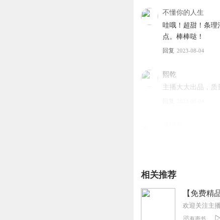
不懂你的人生
哇哦！超甜！条理
演员角色
点。棒棒哒！
旁白：喜小雨
回复
2023-08-04
陆在清：喜小玖
楚歌：天晴
熙乾
主播大大出品，质
回复
2023-08-04
鑫悦君
让我想起了那部令
呢？让我们跟着主
回复
2023-08-04
相关推荐
霸王龙i123
【免费精
单纯的女孩来到繁
制作，追起
有声书