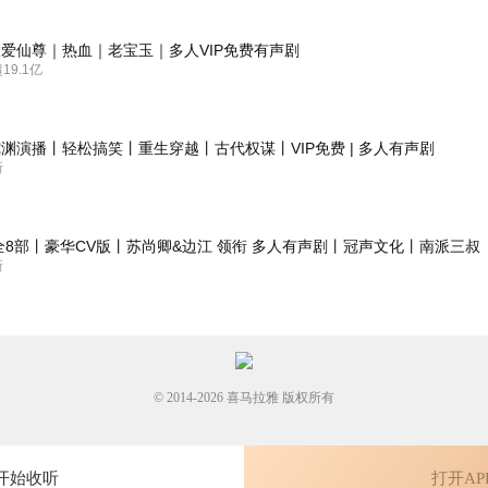
好作品难得！
爱仙尊｜热血｜老宝玉｜多人VIP免费有声剧
9.1亿
情小说，内容精彩有趣，主演演播到位，后期制作精美，让人听后欲罢不
渊演播丨轻松搞笑丨重生穿越丨古代权谋丨VIP免费 | 多人有声剧
新
全8部丨豪华CV版丨苏尚卿&边江 领衔 多人有声剧丨冠声文化丨南派三叔
宕起伏，扣人心弦，演播自然流畅，后期制作精良，不错哦！恭喜主播又
新
© 2014-
2026
喜马拉雅 版权所有
开始收听
打开AP