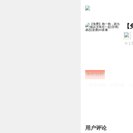
【
1.
收听福利
1.首发40集，日更3集，
2.每单集音频播放1000
3.关注主播，订阅专辑
内容简介
一个从偏远地方接受这男
用户评论
在错误的地点相遇，擦出一