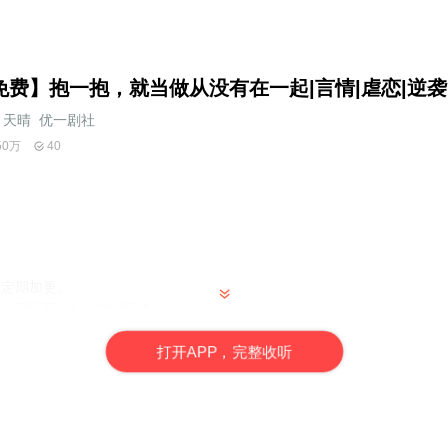
免费】抱一抱，就当做从没有在一起|言情|虐恋|逆袭|
天晴_优一剧社
50万
40
不定期加更。
次，订阅满500，均加更5集。
，完播、评论、点赞，均有机会为单集音频冠名
打
开
A
P
P，完整收听
尊女卑思想的单纯女子，一个出生在罗马过着纸醉金迷，花天酒地的富二
段怎么样的爱恋？一个为爱化尘，一个失去才懂，到底是什么样的爱情才能让