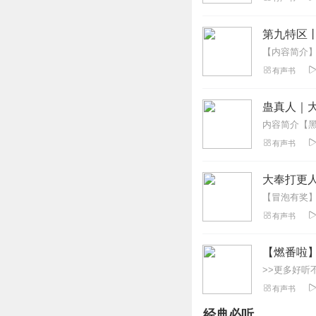
回复
2023-08-03
第九特区
珞非
这本书我真的太期
有声书
词穷，各个角色音
回复
2023-08-03
蛊真人｜大
初夏友声
有声书
恭喜新书上架✨ 
回复
2023-08-03
大奉打更人
木涵
有声书
在错误的地点相遇
成长...期待故事进
【燃番啦
回复
2023-08-03
有声书
葵舞暖阳
这张专辑主播制作
经典必听