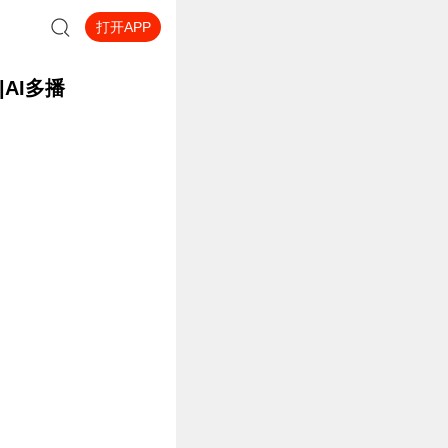
打开APP
AI多播
代
一个人迅速成长......