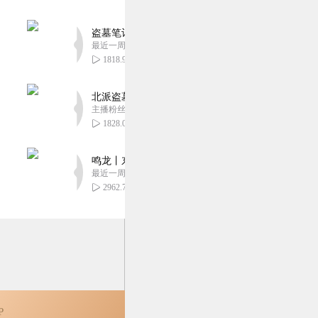
盗墓笔记 全8部丨豪华CV版丨苏尚卿&边江 领衔
2
最近一周更新
1818.97万
能，很不错的文，果断入
北派盗墓笔记丨头陀渊出品丨悬疑灵异丨摸金校尉丨
主播粉丝1659万
2
1828.08万
鸣龙丨东方玄幻丨紫襟团队丨轻松搞笑丨多人有声
出精品！
最近一周更新
2962.78万
2
P