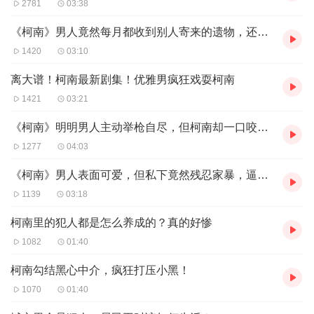
2781
03:38
《柯南》男人竟然每月都收到别人寄来的遗物，还要买自己的命！
1420
03:10
离大谱！柯南最新剧集！优雅男疯狂戏耍柯南
1421
03:21
《柯南》明明男人主动举枪自尽，但柯南却一口咬定是他杀！
1277
04:03
《柯南》男人表面可爱，但私下竟然残忍家暴，逼疯女友！
1139
03:18
柯南里的犯人都是怎么养成的？真的好惨
1082
01:40
柯南勾结黑心中介，疯狂打压小黑！
1070
01:40