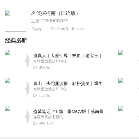
名侦探柯南（国语版）
主播:ICEKINGBOSS
36.96万
1205
娱乐
经典必听
蛊真人｜大爱仙尊｜热血｜老宝玉｜多人VIP免费有声剧
专辑播放量超19.4亿
19.05亿
青山丨头陀渊演播丨轻松搞笑丨重生穿越丨古代权谋丨VIP免费 | 多人有声剧
专辑播放量超11.2亿
11.27亿
盗墓笔记 全8部丨豪华CV版丨苏尚卿&边江 领衔 多人有声剧丨冠声文化丨南派三叔
连载节目超七百集
1492.12万