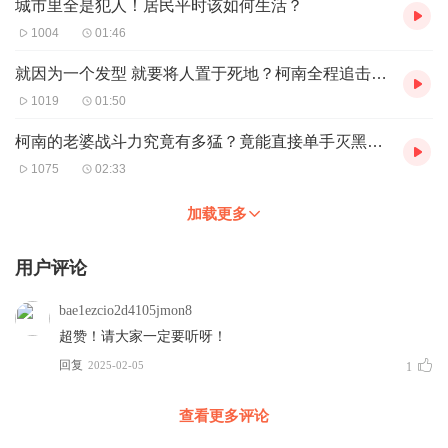
城市里全是犯人！居民平时该如何生活？
1004
01:46
就因为一个发型 就要将人置于死地？柯南全程追击犯人
1019
01:50
柯南的老婆战斗力究竟有多猛？竟能直接单手灭黑帮！
1075
02:33
加载更多
用户评论
bae1ezcio2d4105jmon8
超赞！请大家一定要听呀！
回复
2025-02-05
1
查看更多评论