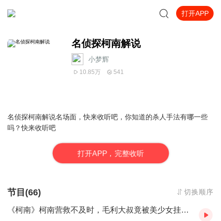
打开APP
名侦探柯南解说
小梦辉
10.85万
541
名侦探柯南解说名场面，快来收听吧，你知道的杀人手法有哪一些
吗？快来收听吧
打
开
A
P
P，完整收听
节目(66)
切换顺序
《柯南》柯南营救不及时，毛利大叔竟被美少女挂上了房梁！