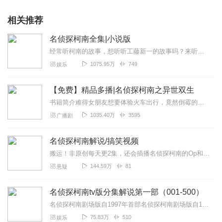
相关推荐
名侦探柯南全集|小说版
经常听柯南的故事，想听听工藤新一的故事吗？来听所有特别篇，包括：工藤新一的复活——和黑衣组织的对决、给工藤新一的挑战书——怪鸟传说之谜、给工藤新一的挑战书——恋...
1075.95万
749
娱乐
【免费】精品多播|名侦探柯南之异世双生
书籍简介难得女朋友想要体验火车出行，竟然倒霉的碰到了针对火车站的恐怖袭击事件。大哥，我们都跑了就不要再追我了啊，同归于尽的事情真的不是我想做的……我好像中了...
1035.40万
3595
广播剧
名侦探柯南解说/搞笑视频
搬运！非原创每天更2集，还会插播名侦探柯南的Op和BGM等哦
144.59万
81
悬疑
名侦探柯南tv版分集解说第一部（001-500）
名侦探柯南剧场版自1997年首部名侦探柯南剧场版自1997年首部《计时引爆摩天楼》上映以来，已经走过了二十多年的历程，推出了28部作品（截至2025年）。在这漫...
75.83万
510
娱乐