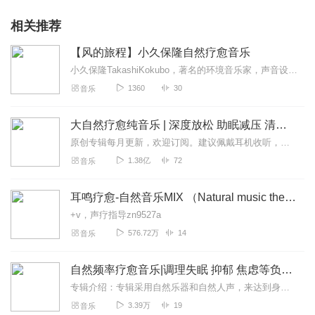
相关推荐
【风的旅程】小久保隆自然疗愈音乐
小久保隆TakashiKokubo，著名的环境音乐家，声音设计师。由于他对声音的敏感和研究，将自然界的悦音记录下来并与音乐完美融合，使听众在作品中身临其境感受...
1360
30
音乐
大自然疗愈纯音乐 | 深度放松 助眠减压 清除负能量
原创专辑每月更新，欢迎订阅。建议佩戴耳机收听，单曲循环助眠效果更佳！专辑介绍：《疗愈纯音》是音乐人梦果专为喜马拉雅听众“独家”定制的首张“消除负面情绪”的疗愈...
1.38亿
72
音乐
耳鸣疗愈-自然音乐MIX （Natural music therapy）
+v，声疗指导zn9527a
576.72万
14
音乐
自然频率疗愈音乐|调理失眠 抑郁 焦虑等负能量情绪
专辑介绍：专辑采用自然乐器和自然人声，来达到身心压力的缓解和情绪的调频。使用到了定频的古印度手工老钵、铜锣、水晶钵，以及模拟大自然声音的海浪鼓，溪水鼓、雨棍、风...
3.39万
19
音乐