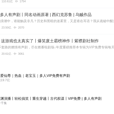
110.61亿
1754
| 多人有声剧丨同名动画原著 | 西幻克苏鲁 | 乌贼作品
23.50亿
2070
】这游戏也太真实了丨爆笑废土霸榜神作丨紫襟剧社制作
20.61亿
3061
爱仙尊｜热血｜老宝玉｜多人VIP免费有声剧
9.7亿
渊演播丨轻松搞笑丨重生穿越丨古代权谋丨VIP免费 | 多人有声剧
一千集