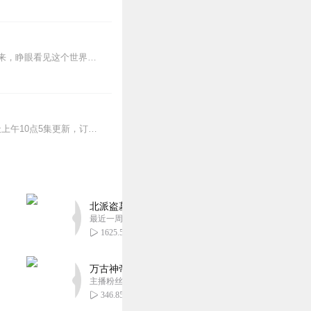
蒸汽与机械的浪潮中，谁能触及非凡？历史和黑暗的迷雾里，又是谁在耳语？我从诡秘中醒来，睁眼看见这个世界：枪械，大炮，巨舰，飞空艇，差分机；魔药，占卜，诅咒，倒吊人...
>>更多好听不套路的燃情有声剧，尽在燃番啦剧场↓年度重磅推荐本专辑为VIP免费专辑每天上午10点5集更新，订阅可以听到最新内容哦！每周抽一个专辑五星优质评论送...
北派盗墓笔记丨头陀渊出品丨悬疑灵异丨摸金校尉丨
最近一周更新
1625.50万
万古神帝丨玄幻丨热血丨紫襟团队演播丨多人有声
主播粉丝2836万
346.85万