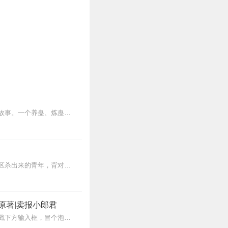
内容简介【黑暗文反派流封神之作】人是万物之灵，蛊是天地真精。一个穿越者不断重生的故事。一个养蛊、炼蛊、用蛊的奇特世界。配音组（男角色）老宝玉旁白...
【内容简介】灾变过后，大地满目疮痍。粮食匮乏，资源紧俏，局势混乱……一位从待规划区杀出来的青年，背对着漫天黄沙，孤身来到九区谋生，却不曾想偶然结识三五好友，一念...
原著|卖报小郎君
【冒泡有奖】听说杨千幻那厮要与我一较高下，我许七安要开始装叉了！快进入声音播放页戳下方输入框，冒个泡偷偷告诉我，我要用哪些诗词才能胜过他？说得好的，有赏！202...