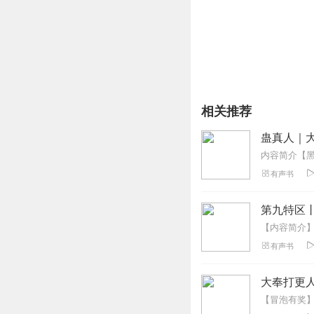
反派大佬：“征服我！”
花棉棉：“！！！”
抱歉，她对这张酷似那只
【小剧场】
民间盛传，皇上宠贵妃娘
花棉棉嗤之以鼻：逢场作
世人咒骂贵妃娘娘不知好
皇上充耳未闻，夜夜留宿
相关推荐
花棉棉抵着皇上的胸膛，
皇上望着跟前娇俏的人儿
蛊真人｜大
有声书
第九特区
有声书
大奉打更人