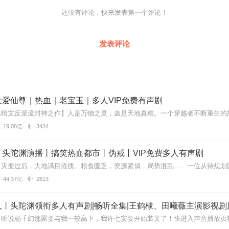
还没有评论，快来发表第一个评论！
逼死她的美丧尸的脸没有兴趣。
娘宠到骨子里，爱贵妃娘娘爱到尘埃里。
发表评论
戏。
歹，恃宠而骄，应当打入冷宫。
花影宫，那双深不可测的眼眸，总是将她紧锁，无处可逃。
小心翼翼的说道：“皇上，我很有必要提醒您一句，假戏真做了。”
，哑着嗓子深情款款道：“棉儿，如此好戏，不做多可惜？”
爱仙尊｜热血｜老宝玉｜多人VIP免费有声剧
19.08亿
3434
丨头陀渊演播丨搞笑热血都市丨伪戒丨VIP免费多人有声剧
44.37亿
2813
丨头陀渊领衔多人有声剧|畅听全集|王鹤棣、田曦薇主演影视剧