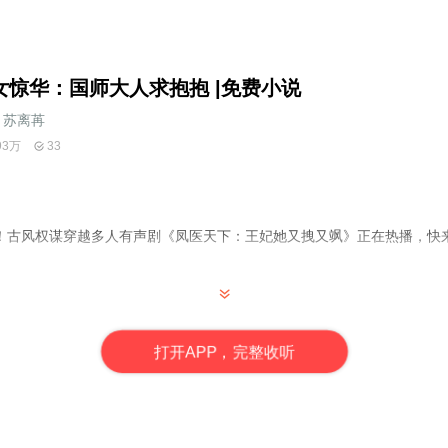
女惊华：国师大人求抱抱 |免费小说
苏离苒
93万
33
！古风权谋穿越多人有声剧《凤医天下：王妃她又拽又飒》正在热播，快
会被一只美丧尸给逼死了。
惨死的恶毒女配。
打
开
A
P
P，完整收听
人捉急，放着大好的腿腿不抱，偏偏要使劲在男主面前刷存在感。
野的爹爹，下挂各有本事的哥哥大腿，从此走上人生巅峰。
巅峰还差一步。”