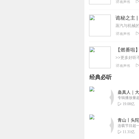
有声书
诡秘之主 
有声书
【燃番啦
有声书
经典必听
蛊真人｜大
专辑播放量超1
19.08亿
青山丨头陀
连载节目超
11.31亿