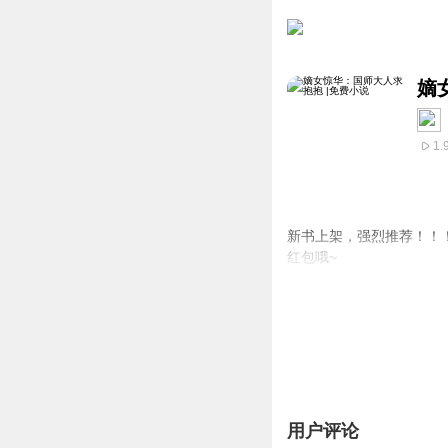
嫡
1.
新书上架，强烈推荐！！
红包哦~
花棉棉没想到有一天自己
再次醒来，成为书里最后
这恶毒女配的智商实在令
于是，花棉棉上抱权倾朝
反派大佬：“棉儿，你距离
花棉棉：“？？？”
用户评论