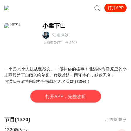
打开APP
小匪下山
江南老刘
985.54万
5208
一个另类个人抗战谍战文。一段神秘的往事！北满林海雪原里的小
土匪毅然下山闯入哈尔宾。敌我难辨，固守本心，默默无名！
向潜伏在敌特内部坚持抗战的无名英雄们致敬！
打
开
A
P
P，完整收听
节目(1320)
切换顺序
1320题外话