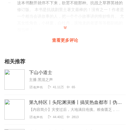
这本书翻开就停不下来，欲罢不能那种。抗战之草莽英雄的
修订版。 本书是抗战剧里土著文最棒的！没有之一！作者是
一个相当会讲故事的人，把一个个小故事讲的惟妙惟肖。 尤
其女性角色，小林薰，白牡丹，滚地龙的老婆等等都刻画的
相当棒！
回复
2023-12-17
24
查看更多评论
我再多
好听好听好听！ 好听好听好听！
相关推荐
回复
2023-08-05
14
下山小道士
主播:黑混之声
吃猫的鱼_88
41.11万
65
有声书
作者对黑龙江地理风俗非常了解，小说比较贴地气，非常不
错的爽文，主播非常努力一个人撑起了一部小说。
第九特区丨头陀渊演播丨搞笑热血都市丨伪戒丨VIP免费多人有声剧
回复
2024-02-03
12
【内容简介】灾变过后，大地满目疮痍。粮食匮乏，资源紧俏，局势混乱……一位从待规划区杀出来的青年，背对着漫天黄沙，孤身来到九区谋生，却不曾想偶然结识三五好友，一念...
44.40亿
2813
有声书
1599122cyzm
非常好听，江南老刘太牛了！