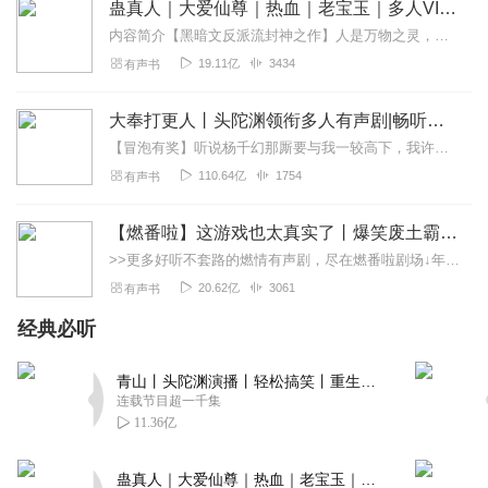
蛊真人｜大爱仙尊｜热血｜老宝玉｜多人VIP免费有声剧
回复
2023-09-04
12
内容简介【黑暗文反派流封神之作】人是万物之灵，蛊是天地真精。一个穿越者不断重生的故事。一个养蛊、炼蛊、用蛊的奇特世界。配音组（男角色）老宝玉旁白...
19.11亿
3434
有声书
傻子塌
江南老刘神一般的存在！！！！
大奉打更人丨头陀渊领衔多人有声剧|畅听全集|王鹤棣、田曦薇主演影视剧原著|卖报小郎君
回复
2023-11-14
10
【冒泡有奖】听说杨千幻那厮要与我一较高下，我许七安要开始装叉了！快进入声音播放页戳下方输入框，冒个泡偷偷告诉我，我要用哪些诗词才能胜过他？说得好的，有赏！202...
110.64亿
1754
有声书
听友129941800
为主播点赞，小说也不错
【燃番啦】这游戏也太真实了丨爆笑废土霸榜神作丨紫襟剧社制作
回复
2023-09-30
10
>>更多好听不套路的燃情有声剧，尽在燃番啦剧场↓年度重磅推荐本专辑为VIP免费专辑每天上午10点5集更新，订阅可以听到最新内容哦！每周抽一个专辑五星优质评论送...
20.62亿
3061
有声书
Du1950
很好听。很喜欢，次后还喜欢听这样的作品。
经典必听
回复
2023-09-01
7
青山丨头陀渊演播丨轻松搞笑丨重生穿越丨古代权谋丨VIP免费 | 多人有声剧
连载节目超一千集
刘永远前进
11.36亿
小说最大的漏洞就是没有搞清楚小宝的来历，就让他进入重
要的情报机关。
蛊真人｜大爱仙尊｜热血｜老宝玉｜多人VIP免费有声剧