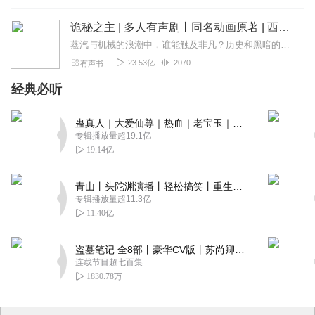
诡秘之主 | 多人有声剧丨同名动画原著 | 西幻克苏鲁 | 乌贼作品
蒸汽与机械的浪潮中，谁能触及非凡？历史和黑暗的迷雾里，又是谁在耳语？我从诡秘中醒来，睁眼看见这个世界：枪械，大炮，巨舰，飞空艇，差分机；魔药，占卜，诅咒，倒吊人...
23.53亿
2070
有声书
经典必听
蛊真人｜大爱仙尊｜热血｜老宝玉｜多人VIP免费有声剧
专辑播放量超19.1亿
19.14亿
青山丨头陀渊演播丨轻松搞笑丨重生穿越丨古代权谋丨VIP免费 | 多人有声剧
专辑播放量超11.3亿
11.40亿
盗墓笔记 全8部丨豪华CV版丨苏尚卿&边江 领衔 多人有声剧丨冠声文化丨南派三叔
连载节目超七百集
1830.78万