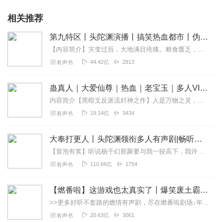
相关推荐
第九特区丨头陀渊演播丨搞笑热血都市丨伪戒丨VIP免费多人有声剧
【内容简介】灾变过后，大地满目疮痍。粮食匮乏，资源紧俏，局势混乱……一位从待规划区杀出来的青年，背对着漫天黄沙，孤身来到九区谋生，却不曾想偶然结识三五好友，一念...
44.42亿
2813
有声书
蛊真人｜大爱仙尊｜热血｜老宝玉｜多人VIP免费有声剧
内容简介【黑暗文反派流封神之作】人是万物之灵，蛊是天地真精。一个穿越者不断重生的故事。一个养蛊、炼蛊、用蛊的奇特世界。配音组（男角色）老宝玉旁白...
19.14亿
3434
有声书
大奉打更人丨头陀渊领衔多人有声剧|畅听全集|王鹤棣、田曦薇主演影视剧原著|卖报小郎君
【冒泡有奖】听说杨千幻那厮要与我一较高下，我许七安要开始装叉了！快进入声音播放页戳下方输入框，冒个泡偷偷告诉我，我要用哪些诗词才能胜过他？说得好的，有赏！202...
110.66亿
1754
有声书
【燃番啦】这游戏也太真实了丨爆笑废土霸榜神作丨紫襟剧社制作
>>更多好听不套路的燃情有声剧，尽在燃番啦剧场↓年度重磅推荐本专辑为VIP免费专辑每天上午10点5集更新，订阅可以听到最新内容哦！每周抽一个专辑五星优质评论送...
20.63亿
3061
有声书