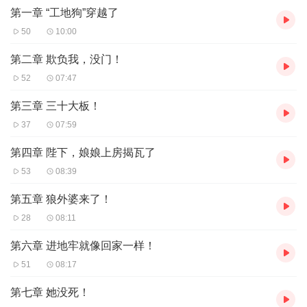
第一章 “工地狗”穿越了
妃，你这又是做什么？”冷傲的皇帝服天顾地最服她，每天作出新花
样。 杨梦荻穿着改良的吊带裙，捏了捏皇帝的肩膀，刚才她不
50
10:00
小心干了件坏事，等下皇帝下旨砍她狗头怎么办：“咳咳，陛下，看
您日理万机，我特意熬了药膳给您补补。” 皇帝嘴角扬起不明显
第二章 欺负我，没门！
的弧度，从身后扯着她的手，揽到他怀里...
52
07:47
【作者介绍】
第三章 三十大板！
作者：秦万里
37
07:59
第四章 陛下，娘娘上房揭瓦了
53
08:39
第五章 狼外婆来了！
28
08:11
第六章 进地牢就像回家一样！
51
08:17
第七章 她没死！