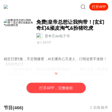
打开APP
免费|皇帝总想让我狗带！|玄幻
奇幻&顽皮淘气&扮猪吃虎
爱奇艺de电子书
0
1.58万
稳定日更5集，不定期爆更，AI主播良心又迷人，订阅追更不迷路！
【内容简介】
【古言小甜文，男女主甜蜜得冒泡泡】 书名又名《乘风破
浪的冷宫弃妃》，“工地狗”杨梦荻穿越了，别人的穿越吃香的喝辣当
小公举，但是杨梦荻却穿越到了声名狼藉的冷宫弃妃身上，被其他
皇妃落井下石也就罢了，皇帝动不动对她喊打喊杀，先是一杯毒
打
开
A
P
P，完整收听
酒，后是三尺白绫，救命呀！臣妾还不想死呀！ 她要拼命洗白
自己，扭转口碑，成为勤劳善良软萌善解人意人人夸的好皇
妃。 “皇妃，你在做什么？”冷傲的皇帝无比嫌弃看着坐在地上的
杨梦荻，人要脸树要皮，她就那么喜欢把脸放地上摩擦。 “抱大
节目(466)
切换顺序
腿……臣妾冤枉，是棍子自己动的手，我没想打她们的。” “皇