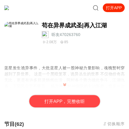
打开APP
苟在异界成武圣|再入江湖
听友470263760
2.08万
85
蓝星发生诡异事件，大批蓝星人被一股神秘力量影响，魂魄暂时穿
越到了异世界。 这是一个黑暗笼罩，诡异丛生的世界 不仅物价奇高
无比，更是有许多邪灵悄然出没，同时各个势力彼此争斗，江湖仇
杀，下层民众苦不堪言。 杨方本是精神病院的主治医师，也在一次
诡异事件中穿越过来。 好在他发现自己身上觉醒了一个熟练度面
板。 只要不停地刷新熟练度，就可以提升对于自身的境界。 他暗中
打
开
A
P
P，完整收听
发育，脚下尸骸堆积，不知不觉间走上了一条苟圣之路。
节目(62)
切换顺序