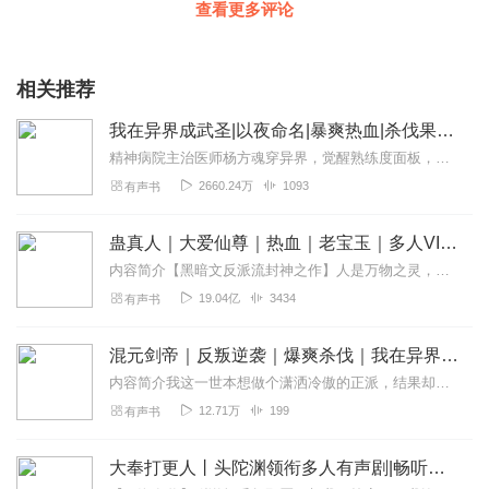
查看更多评论
相关推荐
我在异界成武圣|以夜命名|暴爽热血|杀伐果断|多播
精神病院主治医师杨方魂穿异界，觉醒熟练度面板，成就武圣！
2660.24万
1093
有声书
蛊真人｜大爱仙尊｜热血｜老宝玉｜多人VIP免费有声剧
内容简介【黑暗文反派流封神之作】人是万物之灵，蛊是天地真精。一个穿越者不断重生的故事。一个养蛊、炼蛊、用蛊的奇特世界。配音组（男角色）老宝玉旁白...
19.04亿
3434
有声书
混元剑帝｜反叛逆袭｜爆爽杀伐｜我在异界成武圣同系列|多人有声剧
内容简介我这一世本想做个潇洒冷傲的正派，结果却无缘无故成了黑榜的大魔头。我这一世本想做个风度翩翩的逍遥公子，结果却无缘无故成了别人闻风丧胆的绝户手。天道不公！...
12.71万
199
有声书
大奉打更人丨头陀渊领衔多人有声剧|畅听全集|王鹤棣、田曦薇主演影视剧原著|卖报小郎君