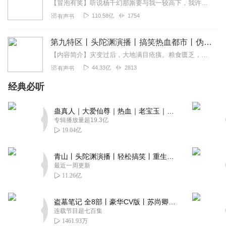
【冒泡有奖】听说杨千幻那厮要与我一较高下，我许七安要开始装叉了！快进入声音播放页戳下方输入框，冒个泡偷偷告诉我，我要用哪些诗词才能胜过他？说得好的，有赏！202...
110.58亿
1754
有声书
第九特区丨头陀渊演播丨搞笑热血都市丨伪戒丨VIP免费多人有声剧
【内容简介】灾变过后，大地满目疮痍。粮食匮乏，资源紧俏，局势混乱……一位从待规划区杀出来的青年，背对着漫天黄沙，孤身来到九区谋生，却不曾想偶然结识三五好友，一念...
44.33亿
2813
有声书
经典必听
蛊真人｜大爱仙尊｜热血｜老宝玉｜多人VIP免费有声剧
专辑播放量超19.3亿
19.04亿
青山丨头陀渊演播丨轻松搞笑丨重生穿越丨古代权谋丨VIP免费 | 多人有声剧
最近一周更新
11.26亿
盗墓笔记 全8部丨豪华CV版丨苏尚卿&边江 领衔 多人有声剧丨冠声文化丨南派三叔
连载节目超七百集
1461.93万