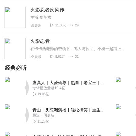
火影忍者疾风传
主播:黎英杰
11.36万
29
娱乐
火影忍者
在卡卡西老师的带领下，鸣人与佐助、小樱一起踏上了修行之路。等待他们的将是无穷无尽的艰险挑战，而鸣人等人也在这生与死的较量中逐渐成长起来。
8.61万
31
娱乐
经典必听
蛊真人｜大爱仙尊｜热血｜老宝玉｜多人VIP免费有声剧
专辑播放量超19.4亿
19.05亿
青山丨头陀渊演播丨轻松搞笑丨重生穿越丨古代权谋丨VIP免费 | 多人有声剧
最近一周更新
11.27亿