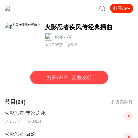
打开APP
火影忍者疾风传经典插曲
哈哈小奇
27.05万
518
打
开
A
P
P，完整收听
节目(24)
切换顺序
火影忍者-宁次之死
2.17万
03:14
火影忍者-哀殇