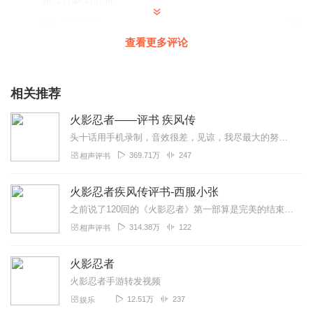
9b7a-cfaec47a3bb7
回复
2022-10-03
3
查看更多评论
听友228245393
好听的，我们了解了火影忍者
相关推荐
回复
2023-03-11
0
火影忍者——评书 疾风传
死灰复燃的摩拉克斯
头十话用手机录制，音效很差，见谅，我尽最大的努力讲述出我心中的火影故事，非专人士，切莫见笑，欢迎给出意见，一起交流讨论，大家都是火迷，没有高低之分，一起聊聊你心...
音质真不错，做视频正好
369.71万
247
相声评书
回复
2022-12-17
0
火影忍者疾风传评书-西服小张
北海521
之前说了120回的《火影忍者》第一部算是完美的结束了但《火影忍者疾风传》才是火影真正故事的开始很感谢这么多人对于我的支持你们的鼓励和喜爱就是我最大的动力...
好听，这首歌寄托了鸣人的背负，成为火影的决心和责任，
314.38万
122
相声评书
回复
2020-12-24
4
火影忍者
基尓加丹
火影忍者手游转发视频
┐（─__─）┌┐（─__─）┌┐（─__─）┌
12.51万
237
娱乐
回复
2021-09-19
0