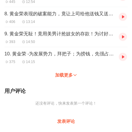
445
12:54
8. 黄金荣表现的破案能力，竟让上司给他送钱又送女人，求他帮忙办事
406
13:14
9. 黄金荣无耻！竟用美男计抢妓女的存款！为讨好洋人认命学洋人吃饭
393
14:50
10. 黄金荣 -为发展势力，拜把子；为捞钱，先强占戏院，再设计抢茶楼
375
14:15
加载更多
用户评论
还没有评论，快来发表第一个评论！
发表评论