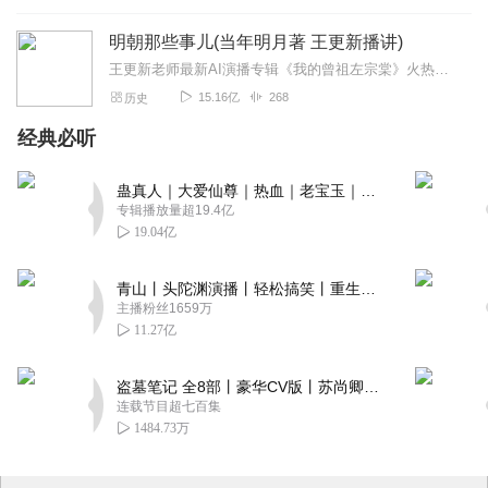
明朝那些事儿(当年明月著 王更新播讲)
王更新老师最新AI演播专辑《我的曾祖左宗棠》火热更新中！从曾孙视角看帝国脊梁左宗棠的B面人生！【大咖推荐】明月的写作不仅笔锋活泼幽默，而且加进了自己的感悟，这就...
15.16亿
268
历史
经典必听
蛊真人｜大爱仙尊｜热血｜老宝玉｜多人VIP免费有声剧
专辑播放量超19.4亿
19.04亿
青山丨头陀渊演播丨轻松搞笑丨重生穿越丨古代权谋丨VIP免费 | 多人有声剧
主播粉丝1659万
11.27亿
盗墓笔记 全8部丨豪华CV版丨苏尚卿&边江 领衔 多人有声剧丨冠声文化丨南派三叔
连载节目超七百集
1484.73万