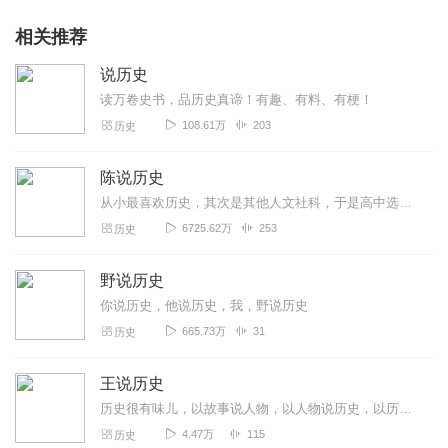
相关推荐
说历史
读万卷史书，品历史真谛！有趣、有料、有梗！
108.61万
203
历史
陈说历史
从小最喜欢历史，其次是其他人文社科，于是高中选了文科，本科学了政治，研究生学了历史。读书多，思考多，但是懒，懒得写文章，懒得给别人讲，导致输入多，输出少。因此，...
6725.62万
253
历史
野说历史
你说历史，他说历史，我，野说历史
665.73万
31
历史
王说历史
历史很有味儿，以故事说人物，以人物说历史，以历史说文化！想要更多了解历史背后的故事，就请关注，订阅我吧！
4.47万
115
历史