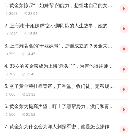
1. 黄金荣惊叹“十姐妹帮”的能力，想组建自己的女子势力，他会咋弄
2657
22:04
2. 上海滩“十姐妹帮”之小脚阿娥的人生故事，她的结局又是怎样的？
1049
16:56
3. 上海滩著名的“十姐妹帮”，是谁成立的？黄金荣跟它又有什么关系
799
14:45
4. 33岁的黄金荣成为上海“老头子”，为何他得拜师学习帮派发展之道
709
15:45
5. 空子黄金荣挂靠青帮，开香堂、收门徒、定帮规，自立山头建帮派…
606
13:31
6. 黄金荣为提高声望，盯上了黑帮势力，洪门和青帮做比较，他会选谁
560
21:52
7. 黄金荣为什么会为洋人刺探军密，他是怎么操作的，他又得到了什么