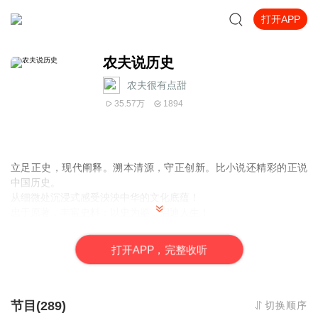
打开APP
农夫说历史
农夫很有点甜
35.57万
1894
立足正史，现代阐释。溯本清源，守正创新。比小说还精彩的正说
中国历史。
从细微处沉浸式感受泱泱中华的文化底蕴！
忠于原著，丰富史料；以史为鉴，启迪人生！
且以此心寄华夏，愿将岁月赋山河！
打
开
A
P
P，完整收听
节目(289)
切换顺序