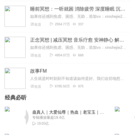
本专辑内容丰富多彩，还都是紧贴当今社会热点，适合茶余
睡前冥想：一听就困 消除疲劳 深度睡眠 沉浸体验
饭后通勤路上上班摸鱼都可以听听。关键主播声音还好听，
亲切自然和闺蜜一样，订阅走起
如果你还感到焦虑、困惑、无助，添加vx：xinshejie2018、vx公众号：宣萱心伴，与主播宣萱开启心灵交流之旅，共建温暖的精神家园！如果你喜欢我的内容，请...
2554.77万
337
生活
回复
2023-06-13
1
浅深尔尔98
正念冥想 | 减压冥想 音乐疗愈 安神静心 解郁降噪
哇哇哇，主播的声音好听，内容丰富，跟着主播可以学到各
如果你还感到焦虑、困惑、无助，添加vx：xinshejie2018、vx公众号：宣萱心伴，与主播宣萱开启心灵交流之旅，共建温暖的精神家园！如果你喜欢我的内容，请...
方面内容，棒棒哒，必须关注一下。
4954.07万
668
生活
回复
2023-06-10
1
故事FM
浅深尔尔
人生就是时时刻刻不知道该如何是好。我们迫切地想知道怎么解决问题，也同样挣扎着寻求理解和安慰。这样的你，并不孤独。重获新生的抑郁症病人；用一辈子摆脱原生家庭阴影的...
哇哇哇，主播的专辑真的好棒，跟着兔兔，真的可以收听到
6785.50万
975
生活
好的节目，期待更新，先订阅关注一波，哈哈😄
经典必听
回复
2023-06-08
1
蛊真人｜大爱仙尊｜热血｜老宝玉｜多人VIP免费有声剧
鱼丸落花
专辑播放量超19.4亿
声音清脆悦耳，内容丰富多彩，新颖吸引人，讲述感好，已
19.05亿
订阅，会常来收听，希望更新。