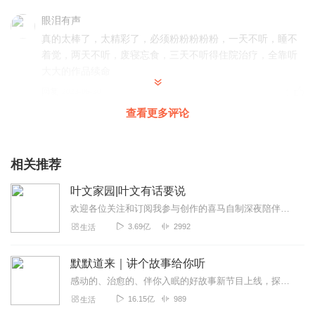
眼泪有声
真的太棒了，太精彩了，必须粉粉粉粉粉，一天不听，睡不
着觉，两天不听，废寝忘食，三天不听得住院治疗，全靠听
大大的作品续命
回复
2023-06-30
1
查看更多评论
浅深71
非常好的内容，节省了看纸质书的时间，主播的声音也很好
听，让人越听越喜欢。感谢主播带来的这么好听的节目。
相关推荐
回复
2023-06-14
1
叶文家园|叶文有话要说
欢迎各位关注和订阅我参与创作的喜马自制深夜陪伴谈话栏目《听你说·百态人声》【听你说·百态人声】每晚直播连线真实人间故事|叶文现场互动中|人间冷暖，抱团取暖每周...
山人有声
3.69亿
2992
生活
内容涉及面广，而且上新及时，很好提供了社交谈资。主播
很有语言功底，就是特别会拉呱，聚会绝对不会冷场。
默默道来｜讲个故事给你听
回复
2023-06-13
1
感动的、治愈的、伴你入眠的好故事新节目上线，探索现实世界的无尽魅力，追求对生活的真实记录《听见人间真相》（点击名称，直达专辑）网易人间故事集持续更新中，邀您关注...
16.15亿
989
生活
火_丁_落花有声