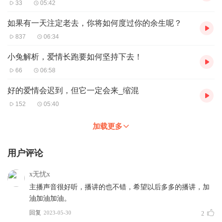
33
05:42
如果有一天注定老去，你将如何度过你的余生呢？
837
06:34
小兔解析，爱情长跑要如何坚持下去！
66
06:58
好的爱情会迟到，但它一定会来_缩混
152
05:40
加载更多
用户评论
x无忧x
主播声音很好听，播讲的也不错，希望以后多多的播讲，加
油加油加油。
回复
2023-05-30
2