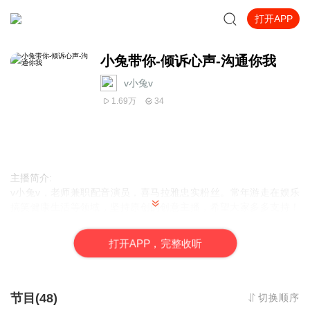
打开APP
小兔带你-倾诉心声-沟通你我
v小兔v
1.69万
34
主播简介:
v小兔v，老师兼职配音演员，喜马拉雅忠实粉丝。常年游走在娱乐
搞笑健康生活等领域，坚持原创的创意主播，希望大家多多支持！
月票，讨论走起
亮点介绍：
打
开
A
P
P，完整收听
a 用欢快轻松的语言，带你解读当下热点新闻，让你邀游在愉快的气
氛中。
b 如果你是欢乐制造机，欢迎互相学习互相探讨，和你欢乐上热门。
c 当然你的喜欢、他的喜欢、大家的喜欢那才是最最最重要的! 比心!
节目(48)
切换顺序