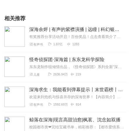
相关推荐
深海余烬 | 有声的紫襟演播 | 远瞳 | 科幻银河奖 | 多人有声剧
有奖推荐分享活动开启！百份奖品！点击查看简介了解详情
1.87亿
1283
有声书
怪奇侦探团·深海篇 | 东东龙科学探险
东东龙制作组倾情出品，《怪奇侦探团》系列全新“深海”科普探险故事。关注【东东龙儿童频道】，听更多精彩故事~欢迎添加东东龙官方号微信：kxklccjj9988收听...
2636.94万
219
儿童
深海求生：我能看到弹幕提示丨末世霸榜丨末世 种田 系统 爽文丨VIP免费
欢迎来到危机与惊喜并存的深海世界！【内容简介】一觉醒来，萧浩发现自己连带着自家的床穿越到异界海底，所有人都一样，参与深海求生游戏，拥有一间珊贝房，海水被某种奇特...
1592.69万
914
有声书
鲸落在深海|现言高甜治愈|枫茗、沈念如双播
校园都市类❤完结宝藏书单，精彩推荐：【都市爱情系列】：你是我的荣耀丨杨洋、迪丽热巴主演丨电竞|顾漫甜爱力作【都市爱情系列】她的伪装|熟男熟女|破镜重圆（沈念如&...