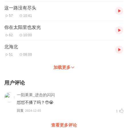
这一路没有尽头
57
10:41
你在太阳里也发光
62
10:00
北海北
51
08:00
加载更多
用户评论
一阳果果_进击的闪闪
怼怼不播了吗？🥹😭
回复
2024-12-05
1
查看更多评论