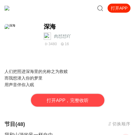
打开APP
深海
肉怼怼吖_
3480
16
人们把照进深海里的光称之为救赎
而我想潜入你的梦里
用声音伴你入眠
打
开
A
P
P，完整收听
节目(48)
切换顺序
我和山顶的风一样自由