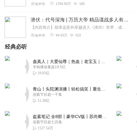
1784.56万
180
有声书
潜伏：代号深海 | 万历大帝 精品谍战多人有声剧
【内容简介】胡承远意外穿越进入《潜伏》世界，成为反派陆桥山，陷入李涯设计的死局。他凭借对剧情的了解与智慧破局自保，想要暗中保护余则成，帮助红党迎接最终胜利。没想...
94.93万
522
有声书
经典必听
蛊真人｜大爱仙尊｜热血｜老宝玉｜多人VIP免费有声剧
专辑播放量超19.5亿
19.05亿
青山丨头陀渊演播丨轻松搞笑丨重生穿越丨古代权谋丨VIP免费 | 多人有声剧
连载节目超一千集
11.28亿
盗墓笔记 全8部丨豪华CV版丨苏尚卿&边江 领衔 多人有声剧丨冠声文化丨南派三叔
连载节目超七百集
1527.54万