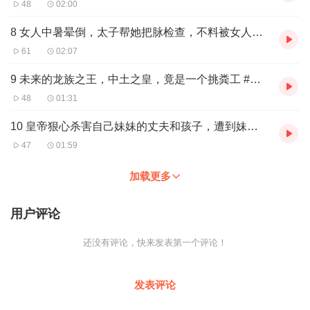
48
02:00
8 女人中暑晕倒，太子帮她把脉检查，不料被女人未婚夫看到 #爱情#古装剧#神话
61
02:07
9 未来的龙族之王，中土之皇，竟是一个挑粪工 #爱情#古装剧#神话
48
01:31
10 皇帝狠心杀害自己妹妹的丈夫和孩子，遭到妹妹的报复 #爱情#古装剧#神话
47
01:59
加载更多
用户评论
还没有评论，快来发表第一个评论！
发表评论