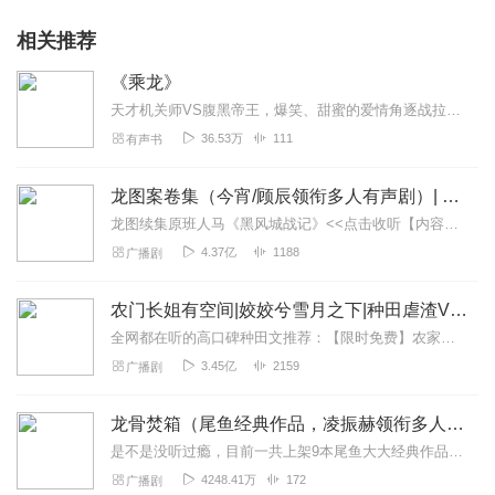
相关推荐
《乘龙》
天才机关师VS腹黑帝王，爆笑、甜蜜的爱情角逐战拉开帷幕；天姿国色伪装成柔弱小白花，却被某“恶人”拎回家“吃干抹净”；千万粉丝力荐，天造地设的一对，爱情来的刚刚好...
36.53万
111
有声书
龙图案卷集（今宵/顾辰领衔多人有声剧）| 探案
龙图续集原班人马《黑风城战记》<<点击收听【内容简介】《龙图案卷集》是由耳雅根据古典名著《三侠五义》（又叫七五）改编所写的网络小说，主要讲述的是鼠（白玉堂）...
4.37亿
1188
广播剧
农门长姐有空间|姣姣兮雪月之下|种田虐渣VIP免费
全网都在听的高口碑种田文推荐：【限时免费】农家小福女|姣姣兮郁雨竹|全网最快寒门大俗人|姣姣兮杜骁|萌宝女强古言爽文魏晋干饭人未删减全网最快|农家小福...
3.45亿
2159
广播剧
龙骨焚箱（尾鱼经典作品，凌振赫领衔多人有声剧）
是不是没听过瘾，目前一共上架9本尾鱼大大经典作品有声书啦~~听单合集已经准备好，赶紧收听：尾鱼有声书作品合集感受更多尾鱼作品的魅力！内容简介神话、传说、身世、解...
4248.41万
172
广播剧