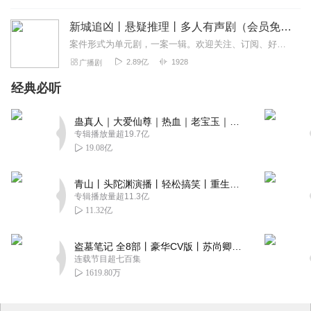
新城追凶丨悬疑推理丨多人有声剧（会员免费）
案件形式为单元剧，一案一辑。欢迎关注、订阅、好评！“新闻里播不得的，咱们小说里见！”一座充满活力的新兴沿海城市，看似平常的生活中，却发生了种种离奇的罪犯案件，”...
2.89亿
1928
广播剧
经典必听
蛊真人｜大爱仙尊｜热血｜老宝玉｜多人VIP免费有声剧
专辑播放量超19.7亿
19.08亿
青山丨头陀渊演播丨轻松搞笑丨重生穿越丨古代权谋丨VIP免费 | 多人有声剧
专辑播放量超11.3亿
11.32亿
盗墓笔记 全8部丨豪华CV版丨苏尚卿&边江 领衔 多人有声剧丨冠声文化丨南派三叔
连载节目超七百集
1619.80万