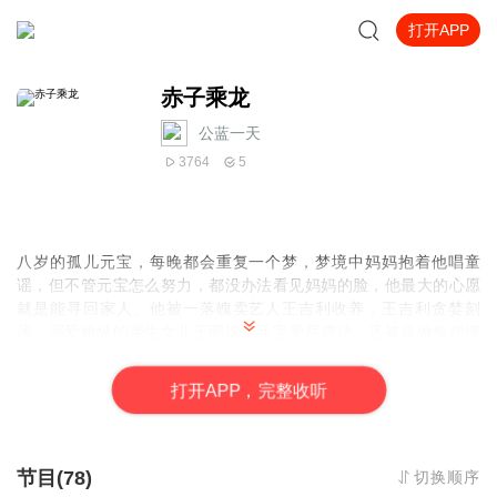
打开APP
赤子乘龙
公蓝一天
3764
5
八岁的孤儿元宝，每晚都会重复一个梦，梦境中妈妈抱着他唱童
谣，但不管元宝怎么努力，都没办法看见妈妈的脸，他最大的心愿
就是能寻回家人。他被一落魄卖艺人王吉利收养，王吉利贪婪刻
薄，溺爱娇纵的亲生女儿王明珠，元宝受尽虐待，还被逼做偷鸡摸
狗的勾当。卖艺团里唯一对他好的就是翡翠，翡翠也是孤儿，年纪
比他大，但却没元宝机灵，相貌又丑，老被王明珠欺负，要元宝为
打
开
A
P
P，完整收听
她解困；这对苦命孤儿，相依为命。
机智佻皮的元宝经常令王吉利自作自受，便也经常受到责罚。某次
被王吉利踢进阴深洞穴，元宝调皮地在洞穴内小解，误打误撞地释
放了在龙茧内的龙公主。
节目(78)
切换顺序
原来曾经帮助皇帝消灭妖怪的龙王，因为功高盖主，被皇帝镇在巨