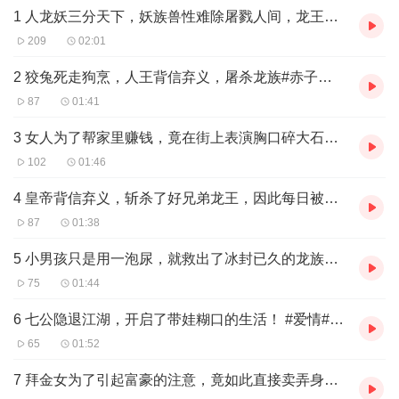
1 人龙妖三分天下，妖族兽性难除屠戮人间，龙王出手相助#赤子乘龙#爱情#古装剧
大冰块之中。事发当日，龙公主因为顽皮，把龙族宝物——龙珠弄
丢，被龙王困在茧内，竟然因此逃过劫难。
209
02:01
龙公主出来后，对人情事物都很陌生，她天性纯真可爱，与元宝结
成莫逆后，渐渐投入到人的生活中去。 更凭小法术把可恶的王吉利
2 狡兔死走狗烹，人王背信弃义，屠杀龙族#赤子乘龙#爱情#古装剧
明珠父女捉弄个够，让元宝与翡翠乐不可支。
87
01:41
3 女人为了帮家里赚钱，竟在街上表演胸口碎大石！ #爱情#古装剧#神话#武侠
102
01:46
4 皇帝背信弃义，斩杀了好兄弟龙王，因此每日被龙魂纠缠 #爱情#古装剧#神话
87
01:38
5 小男孩只是用一泡尿，就救出了冰封已久的龙族公主！ #爱情#古装剧#神话#武侠
75
01:44
6 七公隐退江湖，开启了带娃糊口的生活！ #爱情#古装剧#神话#武侠#影视解说
65
01:52
7 拜金女为了引起富豪的注意，竟如此直接卖弄身姿 #爱情#古装剧#神话#武侠