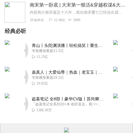
南宋第一卧底 | 大宋第一狠活&穿越权谋&大斌多人剧
内容简介南宋嘉定十六年，就在南宋覆亡已经迫在眉睫的时刻，来自现代的卧底沈墨，开始把江山社稷玩弄干股掌之中。数之不尽的奇谋、毒计、狠招，在他手上狂喷而出。他的现...
11.48亿
3585
有声书
经典必听
青山丨头陀渊演播丨轻松搞笑丨重生穿越丨古代权谋丨VIP免费 | 多人有声剧
专辑播放量超11.2亿
11.23亿
蛊真人｜大爱仙尊｜热血｜老宝玉｜多人VIP免费有声剧
专辑播放量超19.1亿
19.02亿
盗墓笔记 全8部丨豪华CV版丨苏尚卿&边江 领衔 多人有声剧丨冠声文化丨南派三叔
「盗墓笔记全系列20+本 收听直达」戳 >>改编自南派三叔同名作品，腾讯音乐娱乐集团出品，冠声文化制作，...
1380.39万