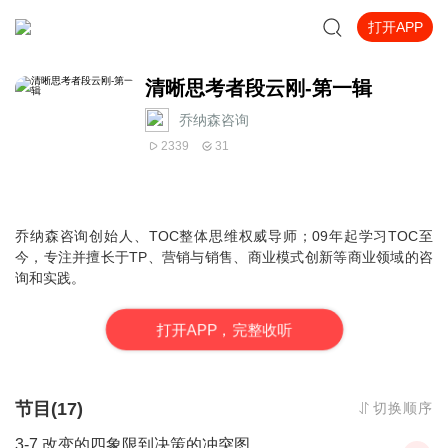
打开APP
清晰思考者段云刚-第一辑
乔纳森咨询
2339
31
乔纳森咨询创始人、TOC整体思维权威导师；09年起学习TOC至
今，专注并擅长于TP、营销与销售、商业模式创新等商业领域的咨
询和实践。
打
开
A
P
P，完整收听
节目(17)
切换顺序
3-7.改变的四象限到决策的冲突图