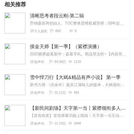
相关推荐
清晰思考者段云刚-第二辑
乔纳森咨询创始人、TOC整体思维权威导师；09年起学习TOC至今，专注并擅长于TP、营销与销售、商业模式创新等商业领域的咨询和实践。
690
9
个人成长
摸金天师【第一季】（紫襟演播）
2020紫襟盗墓新作：盗墓手札。戳这里去听~【内容简介】二十岁那年我因为贪财收了一件不该收的古董，从那以后，为了活命，我不得不一次次出入那些对于活人来说十死无生...
94.36亿
1133
有声书
雪中悍刀行【大斌&精品有声小说】 第一季
新书力荐:《庆余年》最具江湖味儿的版本，大斌领衔播讲点击进入【内容简介】有个白狐儿脸，佩双刀绣冬春雷，要做那天下第一。湖底有白发老魁爱吃荤。缺门牙老仆背剑匣。山...
31.11亿
881
有声书
【新民间剧场】天字第一当丨紫襟领衔多人有声剧丨麻衣神算子作者新作
【冒泡有奖】冒泡弹幕功能上线啦！天字第一当互动时间到！本期话题：如果有一天你的上级把你叫过去告诉你，你所在的公司是你爷爷开的。。那你未来一年啥打算呢？进入声音播...
21.10亿
2948
有声书