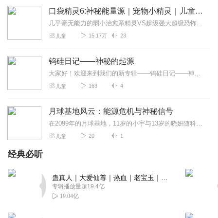
口袋精灵6:神秘能量源｜宠物小精灵｜儿童童话睡前故
几乎毫无能力的弱小治愈系精灵VS超级强大超级恐怖的变异精灵，结局却为什么会带来出人意料的变化。精灵守护师艾洛遇到了目前为止最大的困扰，他该如何化解呢？神秘的金色...
15.17万
23
儿童
钨硅日记——神秘的起源
大家好！欢迎来到我们的新专辑——钨硅日记——神秘的起源，在这里，你可以跟着小钨硅飞毛腿了解元素知识，快来收听吧！
163
4
儿童
月球基地风云：能源危机与神秘信号
在2099年的月球基地，11岁的小宇与13岁的晓妍随科学家父母生活。平静被能源系统突发故障打破，警报骤响，能源短缺将致基地瘫痪。姐弟俩临危不惧，赶至能源室，在备...
20
1
儿童
经典必听
蛊真人｜大爱仙尊｜热血｜老宝玉｜多人VIP免费有声剧
专辑播放量超19.4亿
19.04亿