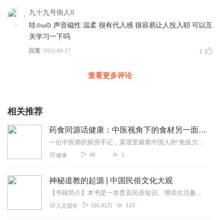
九十九号病人ll
哇⊙ω⊙ 声音磁性 温柔 很有代入感 很容易让人投入耶 可以互
关学习一下吗
回复
2023-04-17
1
查看更多评论
相关推荐
药食同源话健康：中医视角下的食材另一面的神秘面纱
一位中医师的厨房手记，菜谱里藏着中国人的“免疫力密码”——论蔬菜的配伍原理与养生实践--藏在饭桌上的药方
45
1
健康
神秘道教的起源 | 中国民俗文化大观
【书籍简介】本书是一本普及民俗知识、增添生活趣味、开拓审美视野的文化读物。它从不同的方面展示了中华民族五彩缤纷的民俗风情画卷，我们在轻松阅读故事的同时，真正能感...
191.91万
113
人文国学