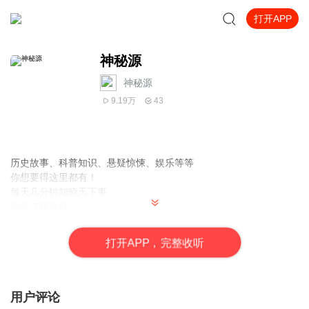
打开APP
神秘源
神秘源
9.19万
43
历史故事、科普知识、悬疑惊悚、娱乐等等
你想要得这里都有！
每天几分钟知晓天下事。
你还在犹豫什么？
关注我，带你了解更多知识
打
开
A
P
P，完整收听
用户评论