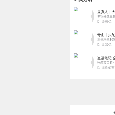
孙文涛是导演，很早丧妻
的优秀电影，对孙文涛倾
非的夺人旅程。
CV晴天儿
蛊真人｜大
专辑播放量超1
被封面吸引进来的
19.08亿
真爱保卫战：下一次十年
回复
2023-04-13
任峰是公司里的普通职员
矣，拒她千里之外，让她
青山丨头陀
优优爱美丽
主播粉丝165
旁白小姐姐亲切自
11.32亿
回复
2023-04-13
盗墓笔记 
连载节目超
1625.00万