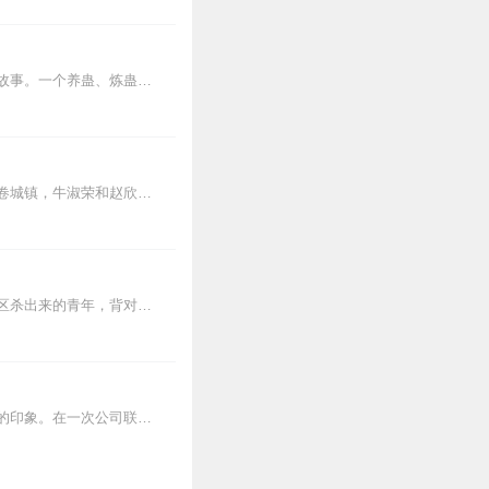
2
患者。目前作品？看我的个
内容简介【黑暗文反派流封神之作】人是万物之灵，蛊是天地真精。一个穿越者不断重生的故事。一个养蛊、炼蛊、用蛊的奇特世界。配音组（男角色）老宝玉旁白...
但仍不妨碍它成为一部好的
2
牛、赵两家是互相帮衬的好邻居，日子虽不富裕但也其乐融融。知识青年上山下乡的风潮席卷城镇，牛淑荣和赵欣梅向家人表示了要上山下乡的决心。在黑山屯，她们共同爱上了英俊...
目前作品略，请参看主页。
2
【内容简介】灾变过后，大地满目疮痍。粮食匮乏，资源紧俏，局势混乱……一位从待规划区杀出来的青年，背对着漫天黄沙，孤身来到九区谋生，却不曾想偶然结识三五好友，一念...
2
。聂小纯是极品级花，美艳
来了个丈母娘，就是这样，
我和老公是在公司里不打不相识的。他话不多，但干起活来特别卖力，给同事们留下了深刻的印象。在一次公司联谊活动中，大家开玩笑地撮合我们，没想到他羞红了脸，而我们...
2