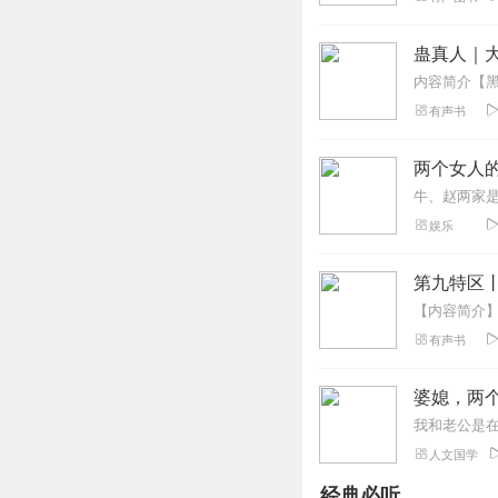
回复
2023-04-16
夜泊树梢：
旁白&各种女
蛊真人｜大
听我讲故事就对了！我什
夭柒锦
人页吧，哈哈哈。
书是真不错，故事
有声书
经典的作品！追！
回复
2023-04-16
两个女人
王益达：
各种男人
本可靠颜值吃饭，可偏偏
王水三千
娱乐
演播特别棒，语言
回复
2023-04-16
第九特区
诗辰语
内容简介
有声书
连续听了好几集。
婆媳攻防战 ：我的美女房
回复
2023-04-15
莫文是IT精英，工作上
婆媳，两
动人，大小姐性格，什么
四个人演绎了一场啼笑皆
汐大喵
人文国学
很贴近现实的剧情
后妈狙击战 ：加油吧！后
经典必听
回复
2023-04-13