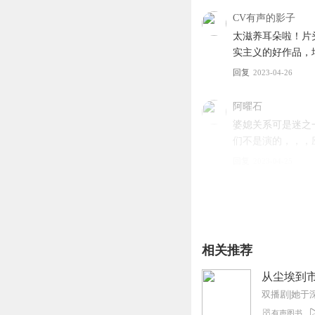
片头22秒，片尾8秒，可
CV有声的影子
太滋养耳朵啦！片
实主义的好作品，墙裂
回复
2023-04-26
阿曜石
婆媳关系可是迷之
作者简介
们不是演的，，，应
佘嘉钦：笔名佘浚溪
回复
2023-04-25
男，34岁，生于1988
龙云96
创作长篇小说26部、中篇
主要作品:《那年，那时
现实主义很强吗，
回复
2023-04-19
相关推荐
欢喜不言语
从尘埃到市
演播团队
生活气息扑面而来
环环相扣，引人入
有声图书