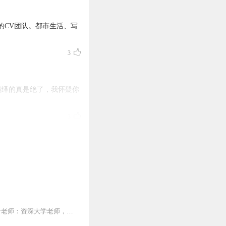
的CV团队。都市生活、写
3
演绎的真是绝了，我怀疑你
3
情感心理咨询师。已经累计
听😍
2
系淋漓尽致地表现出来，
双播剧|她于深渊逆袭追正义，在权力孤独里见证时代女性的坚韧荣光。【演播】：女播|青青老师：资深大学老师，有声新秀。声音大气沉稳、可咸可甜，录有《刘秀传》《王莽篡...