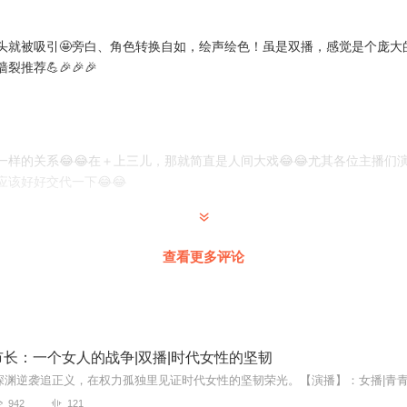
设置自动跳过~
头就被吸引🤩旁白、角色转换自如，绘声绘色！虽是双播，感觉是个庞大
推荐💪🎉🎉🎉
一样的关系😂😂在＋上三儿，那就简直是人间大戏😂😂尤其各位主播们
该好好交代一下😂😂
年，湖北黄石人，就职于阳新县文学艺术界联合会。
作家、词人、影评人、
小说30部、剧本杀3部。
查看更多评论
，那青春》、《单亲姥爷》、《我的男神是食神》、《乞丐先生》等。
很有共鸣，主播讲的也非常好，让人不由自主沉醉其中，爱了，订阅，继续
长：一个女人的战争|双播|时代女性的坚韧
，主播生动演绎出一幅幅日常的画面，把人与人之前复杂的感情纠葛和关
胜!
942
121