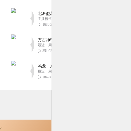
，一心想拍出一部出于自己
，五个人演绎了一场啼笑皆
北派盗墓笔记丨头陀渊出品丨悬疑灵异丨摸金校尉丨
主播粉丝1659万
1636.29万
2
在骨里。可秦羽自知命不久
万古神帝丨玄幻丨热血丨紫襟团队演播丨多人有声
最近一周更新
的一本剧，入坑听起来
351.05万
2
鸣龙丨东方玄幻丨紫襟团队丨轻松搞笑丨多人有声
最近一周更新
2849.88万
P