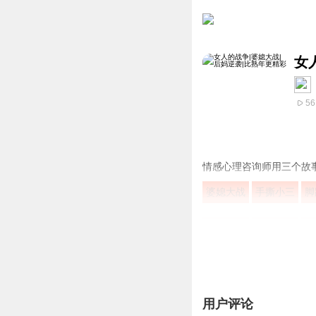
女
56
情感心理咨询师用三个故
婆媳大战
手撕小三
脚
男欢女爱
啼笑皆非
阳
温馨提示
用户评论