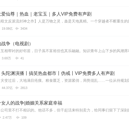
人
爱仙尊｜热血｜老宝玉｜多人VIP免费有声剧
么故事都能讲，一名因为录书，耽误了健身，手工的时间精力焦虑症中期
不拖沓，构思也严谨。 世上绝无完美的人和物，此书也有自己的局限，
19.08亿
3434
的战争（电视剧）
要靠实力！精于修道，能够轻松驾驭各种类型小说，尤其是玄幻仙侠类。
3.69万
41
功底好，语音语调恰到好处，声音和这本书的内容也很搭！期待更新！
丨头陀渊演播丨搞笑热血都市丨伪戒丨VIP免费多人有声剧
44.37亿
2813
旁白好生动。声线多变，好棒
奴
勤勤恳恳、矜矜业业，不断发明创作。爱情上却不顺心，与聂小纯时有争吵
个女人的战争|婚姻关系家庭幸福
都不服输，为了一套房产及房产署名，和莫文、婆婆吵得不可开交，后又
非的爆笑家庭伦理故事。
2.47万
109
真不错～百变树梢➕搞怪益达组合简直太爱了！闭眼订阅没错的！
妈