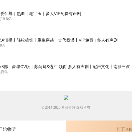
，对事业提不起精神，一心想念自己的前妻。宁淑娴是硕士生，新晋导演
心已久。她一心想嫁给孙文涛，却遭到他三个女儿的坚决反对，就是这样
爱仙尊｜热血｜老宝玉｜多人VIP免费有声剧
9.8亿
，顺便提前“了解敌情”哈哈哈哈
，对上司茜茜钦慕已久，从学校追到了职场。茜茜却对秦羽喜爱有加，爱
非常难受，就是这样，三个人演绎了一场阳差阳错的爱情。
渊演播丨轻松搞笑丨重生穿越丨古代权谋丨VIP免费 | 多人有声剧
9万
然，喜马这种风格的旁白不多。男播女播狗粮也撒得恰到好处，让人轻松
全8部丨豪华CV版丨苏尚卿&边江 领衔 多人有声剧丨冠声文化丨南派三叔
七百集
© 2014-
2026
喜马拉雅 版权所有
开始收听
打开AP