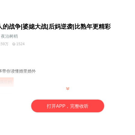
人的战争|婆媳大战|后妈逆袭|比熟年更精彩
夜泊树梢
.59万
1524
事带你读懂
婚里婚外
踢后妈
差阳错
打
开
A
P
P，完整收听