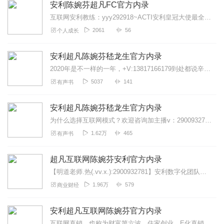
安利陈婉芬超凡FC官方内录
互联网安利教练：yyy292918~ACTI安利皇冠大使最全新专辑，我们就是浪潮本身。安利的结果非常好，就是这条创业之路有3大痛点:①顾客难开发，顾客不忠诚，②...
2061
56
个人成长
安利超凡陈婉芬嵇龙生官方内录
2020年是不一样的一年，+V:13817166179到处都说辛辛苦苦几十年，一夜回到解放前，你呢？马云说2020是最好的一年，也是最差的一年！...
5037
141
有声书
安利超凡陈婉芬嵇龙生官方内录
为什么选择互联网模式？欢迎咨询加主播v：2900932781明道教练，不用东奔西跑，手机电脑学习运作，零开支，高效率，人脉无限，开发的是全国市场，加上系统超前...
1.62万
465
有声书
超凡互联网陈婉芬安利官方内录
【明道老师.热(.vv.x.):2900932781】安利数字化团队自2015年成功转型以来，因方便快捷的运作模式，以及完善的四级辅导系...
1.96万
579
商业财经
安利超凡互联网陈婉芬官方内录
互联网直销，也称为财富第六波，住家创业，E化直销等多种叫法，然而全世界到目前为止，没有一家直销公司，利用互联网运作真正意义上成功过，甚至很多的领导人带着团队触...