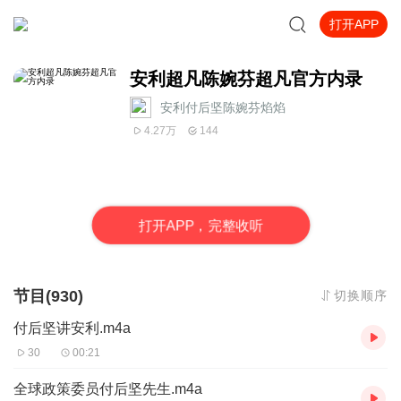
打开APP
安利超凡陈婉芬超凡官方内录
安利付后坚陈婉芬焰焰
4.27万
144
打
开
A
P
P，完整收听
节目(930)
切换顺序
付后坚讲安利.m4a
30
00:21
全球政策委员付后坚先生.m4a