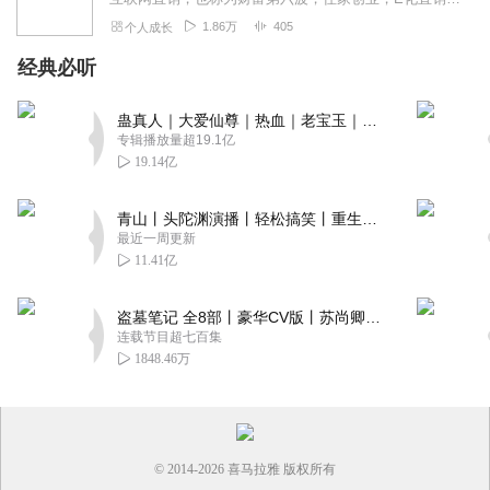
1.86万
405
个人成长
经典必听
蛊真人｜大爱仙尊｜热血｜老宝玉｜多人VIP免费有声剧
专辑播放量超19.1亿
19.14亿
青山丨头陀渊演播丨轻松搞笑丨重生穿越丨古代权谋丨VIP免费 | 多人有声剧
最近一周更新
11.41亿
盗墓笔记 全8部丨豪华CV版丨苏尚卿&边江 领衔 多人有声剧丨冠声文化丨南派三叔
连载节目超七百集
1848.46万
© 2014-
2026
喜马拉雅 版权所有