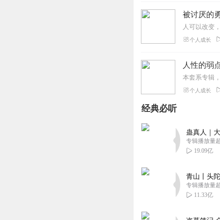
被讨厌的
个人成长
人性的弱
个人成长
经典必听
蛊真人｜大
专辑播放量超1
19.09亿
青山丨头陀
专辑播放量超1
11.33亿