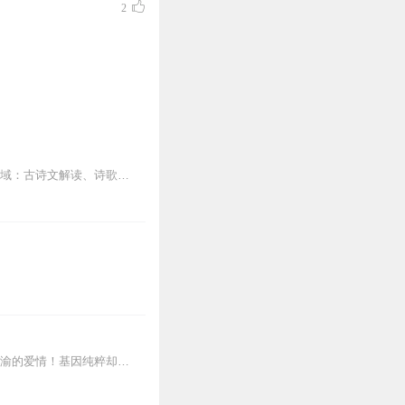
2
主讲⼈介绍主讲⼈：雪晴⾝份/背景：喜⻢拉雅⽂化类主播、古典诗歌爱好者与研究者专⻓领域：古诗⽂解读、诗歌故事、历史⽂化背景讲述代表作品：《诗韵流年》《封神演义》《...
“燃情天后”桐华科幻言情，雪夜潇潇&半坛醋领衔演播在基因定生死的未来世界，寻找至死不渝的爱情！基因纯粹却没有记忆的女子与携带异种基因的男人相遇。一个是从别人基...