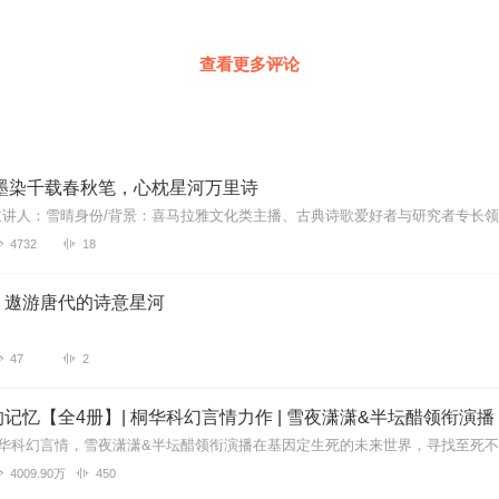
查看更多评论
|墨染千载春秋笔，心枕星河万里诗
4732
18
：遨游唐代的诗意星河
47
2
记忆【全4册】| 桐华科幻言情力作 | 雪夜潇潇&半坛醋领衔演播
4009.90万
450