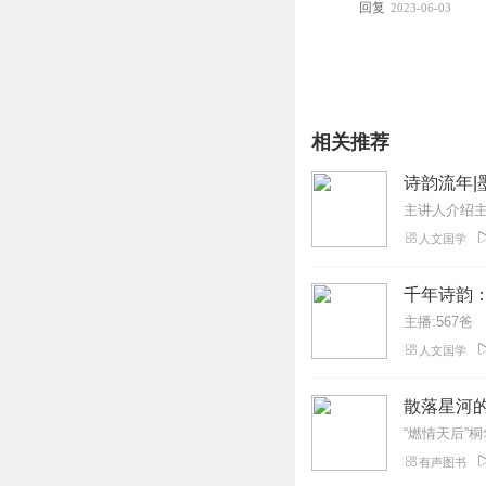
回复
2023-06-03
相关推荐
诗韵流年
人文国学
千年诗韵
主播:567爸
人文国学
散落星河的
有声图书