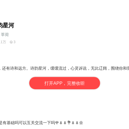
韵星河
莘荷
11万
3
，还有诗和远方。诗韵星河，缓缓流过，心灵诉说，无比辽阔，围绕你和
打
开
A
P
P，完整收听
基础吗可以互关交流一下吗🌹🌷🌷💐🌷🌷🌼