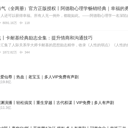
勇气（全两册）官方正版授权丨阿德勒心理学畅销经典｜幸福的
8091.16万
118
点丨卡耐基经典励志全集：提升情商和沟通技巧
1872.82万
344
爱仙尊｜热血｜老宝玉｜多人VIP免费有声剧
9.8亿
渊演播丨轻松搞笑丨重生穿越丨古代权谋丨VIP免费 | 多人有声剧
1.3亿