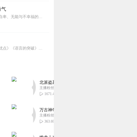
勇气
人可以改变，人还可以获得幸福。所有人无一例外，都能如此。——阿德勒心理学一名深陷自卑、无能与不幸福的青年，听到了一名哲人主张的“世界无比单纯，人人都能幸福”便来...
本套系专辑，汇集了人际关系学大师卡耐基的思想励志精华，收录《人性的弱点》《人性的优点》《语言的突破》《美好的人生》《快乐的人生》等所有经典！是卡耐基的经典合辑，...
北派盗墓笔记丨头陀渊出品丨悬疑灵异丨摸金校尉丨
主播粉丝1659万
1671.41万
万古神帝丨玄幻丨热血丨紫襟团队演播丨多人有声
主播粉丝2836万
363.69万