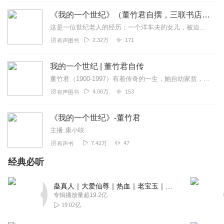
《我的一个世纪》（董竹君自撰，三联书店出版）
这是一位世纪老人的经历：一个洋车夫的女儿，被迫沦为青楼卖唱女，结识革命党人跳出火坑，成了督军夫人。不堪忍受封建家庭和夫权统治，再度冲出樊笼开创新的人生。历经艰难...
2.32万
171
有声图书
我的一个世纪 | 董竹君自传
董竹君（1900-1997）有着传奇的一生，她自幼家贫，被迫入妓院，后做都督夫人，赴日本留学；又不堪忍受丈夫封建传统思想，毅然离婚；为生计办实业，创立了上海锦江...
4.08万
153
有声图书
《我的一个世纪》-董竹君
主播:康小咲
7.42万
47
有声书
经典必听
蛊真人｜大爱仙尊｜热血｜老宝玉｜多人VIP免费有声剧
专辑播放量超19.2亿
19.02亿