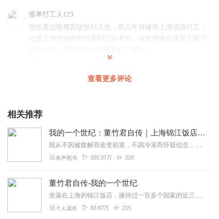
孤单打工人123
我也看过电视剧版世纪人生，前几年有缘在上海流浪打工，
在逛上海书城的时候看到过这本书。这次有缘在这里下载了
这个音频，感谢主播的辛苦制作。感谢！
回复
2026-02-22
1
查看更多评论
相关推荐
我的一个世纪：董竹君自传｜上海锦江饭店创始人的传奇故事
我从不因被曲解而改变初衷，不因冷落而怀疑信念，亦不因年迈而放慢脚步。——董竹君《我的一个世纪》是一部书籍，董竹君著，2008年出版发行。主要讲诉一位...
320.37万
220
有声图书
董竹君自传-我的一个世纪
坐落在上海的锦江饭店，接待过一百多个国家的近三百位国家元首和政府首脑，以及众多商贾巨富，它的创办者是20世纪极具传奇色彩的女人董竹君。董竹君13岁沦落青楼，15...
83.87万
215
个人成长