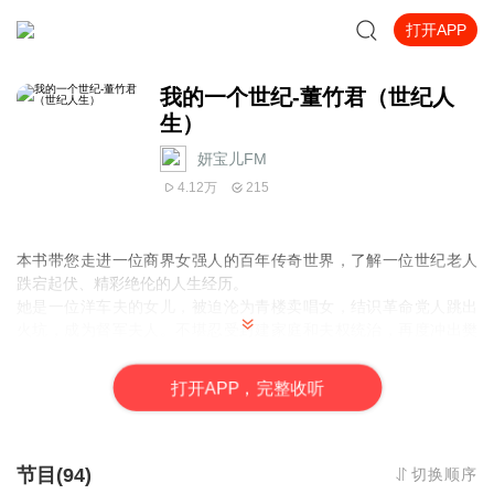
打开APP
我的一个世纪-董竹君（世纪人
生）
妍宝儿FM
4.12万
215
本书带您走进一位商界女强人的百年传奇世界，了解一位
世纪老人
跌宕起伏、精彩绝伦的人生经历。
她是一位洋车夫的女儿，被迫沦为青楼卖唱女，结识革命党人跳出
火坑，成为督军夫人。不堪忍受封建家庭和夫权统治，再度冲出樊
笼，历经艰难险阻创立上海锦江饭店。她的风雨人生正当得起：宝
剑锋从磨砺出，梅花香自苦寒来。
打
开
A
P
P，完整收听
节目(94)
切换顺序