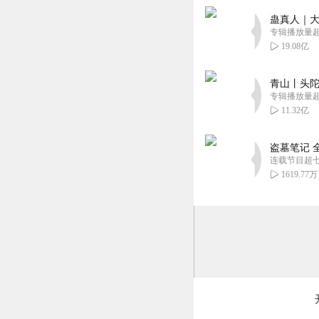
蛊真人｜大
专辑播放量超1
19.08亿
青山丨头陀
专辑播放量超1
11.32亿
盗墓笔记 
连载节目超
1619.77万