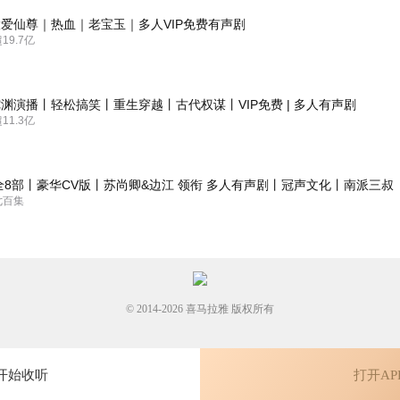
爱仙尊｜热血｜老宝玉｜多人VIP免费有声剧
9.7亿
渊演播丨轻松搞笑丨重生穿越丨古代权谋丨VIP免费 | 多人有声剧
1.3亿
全8部丨豪华CV版丨苏尚卿&边江 领衔 多人有声剧丨冠声文化丨南派三叔
七百集
© 2014-
2026
喜马拉雅 版权所有
开始收听
打开AP