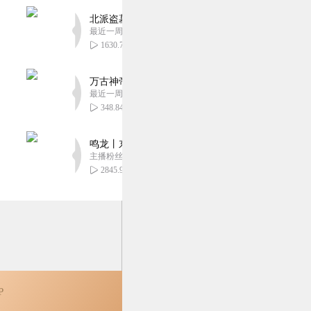
北派盗墓笔记丨头陀渊出品丨悬疑灵异丨摸金校尉丨
最近一周更新
1630.72万
万古神帝丨玄幻丨热血丨紫襟团队演播丨多人有声
最近一周更新
348.84万
鸣龙丨东方玄幻丨紫襟团队丨轻松搞笑丨多人有声
主播粉丝2836万
2845.92万
P