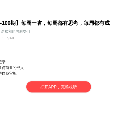
1-100期】每周一省，每周都有思考，每周都有成
浩鑫和他的朋友们
06
60
记录
任何商业的嵌入
持自我审视
打
开
A
P
P，完整收听