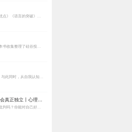
本套系专辑，汇集了人际关系学大师卡耐基的思想励志精华，收录《人性的弱点》《人性的优点》《语言的突破》《美好的人生》《快乐的人生》等所有经典！是卡耐基的经典合辑，...
致富不是靠运气，幸福也不是从天而降的。积累财富和幸福生活是我们可以学习的技能。这本书收集整理了硅谷投资人纳瓦尔在过去十年里通过推特、播客和采访等方式分享的人生智...
本书是一本揭示人类潜在种种心理效应的心理学通俗读物，其中最有代表性的即“墨菲定律”。与此同时，从自我认知、经济管理等方面入手，作者引出了数十条对现代人工作和生活...
蛤蟆先生去看心理医生 | 不苛刻自我，不归咎原生家庭，承担人生责任，学会真正独立丨心理学心理咨询入门读物
能帮助你的人是你自己，也只有你自己。有许多问题需要你向自己发问。比如你能停止自我批判吗？你能对自己好一些吗？也许最重要的问题是，你能开始爱自己吗？书中金句一个...