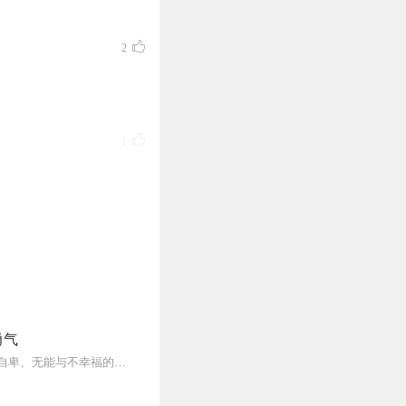
2
1
0
勇气
人可以改变，人还可以获得幸福。所有人无一例外，都能如此。——阿德勒心理学一名深陷自卑、无能与不幸福的青年，听到了一名哲人主张的“世界无比单纯，人人都能幸福”便来...