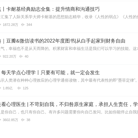
点丨卡耐基经典励志全集：提升情商和沟通技巧
1872.28万
344
｜豆瓣&微信读书的2022年度图书|从白手起家到财务自由
922.20万
40
：每天学点心理学丨只要有可能，就一定会发生
1.85亿
125
3602.85万
38