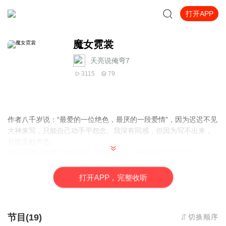
打开APP
魔女霓裳
天亮说俺弯7
3115
79
作者八千岁说：“最爱的一位绝色，最厌的一段爱情”，因为迟迟不见
大神来写，只能自己动手平怨念。我深有同感，但因为写不出来，
只能贡献声音。
此文已通过微博私信找到作者要到授权，再次感谢八千大大~
更新时间不定，但保证不坑。这次试一下不用背景音录制。
最新更新在li爱你�zhi�
打
开
A
P
P，完整收听
节目(19)
切换顺序