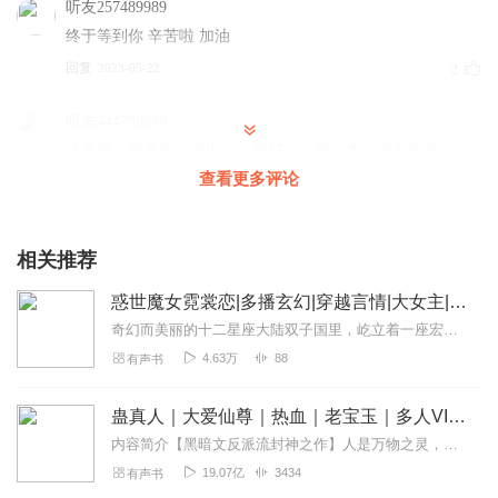
听友257489989
终于等到你 辛苦啦 加油
回复
2023-05-22
2
听友444789819
才看完，很喜欢小说内容，刚好为了另一本小说把软件下回
来，没想到可以追更了嘿嘿嘿
查看更多评论
回复
2023-12-15
1
相关推荐
惑世魔女霓裳恋|多播玄幻|穿越言情|大女主|甜宠
奇幻而美丽的十二星座大陆双子国里，屹立着一座宏伟辉煌的皇宫。它的四周笼罩着一层似有似无的保护罩，散发出淡淡的神秘色彩。从远处看去，似一层白色的雾环绕在四周，给人...
4.63万
88
有声书
蛊真人｜大爱仙尊｜热血｜老宝玉｜多人VIP免费有声剧
内容简介【黑暗文反派流封神之作】人是万物之灵，蛊是天地真精。一个穿越者不断重生的故事。一个养蛊、炼蛊、用蛊的奇特世界。配音组（男角色）老宝玉旁白...
19.07亿
3434
有声书