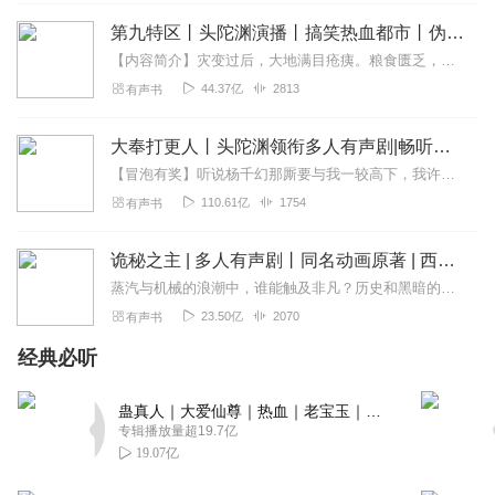
第九特区丨头陀渊演播丨搞笑热血都市丨伪戒丨VIP免费多人有声剧
【内容简介】灾变过后，大地满目疮痍。粮食匮乏，资源紧俏，局势混乱……一位从待规划区杀出来的青年，背对着漫天黄沙，孤身来到九区谋生，却不曾想偶然结识三五好友，一念...
44.37亿
2813
有声书
大奉打更人丨头陀渊领衔多人有声剧|畅听全集|王鹤棣、田曦薇主演影视剧原著|卖报小郎君
【冒泡有奖】听说杨千幻那厮要与我一较高下，我许七安要开始装叉了！快进入声音播放页戳下方输入框，冒个泡偷偷告诉我，我要用哪些诗词才能胜过他？说得好的，有赏！202...
110.61亿
1754
有声书
诡秘之主 | 多人有声剧丨同名动画原著 | 西幻克苏鲁 | 乌贼作品
蒸汽与机械的浪潮中，谁能触及非凡？历史和黑暗的迷雾里，又是谁在耳语？我从诡秘中醒来，睁眼看见这个世界：枪械，大炮，巨舰，飞空艇，差分机；魔药，占卜，诅咒，倒吊人...
23.50亿
2070
有声书
经典必听
蛊真人｜大爱仙尊｜热血｜老宝玉｜多人VIP免费有声剧
专辑播放量超19.7亿
19.07亿