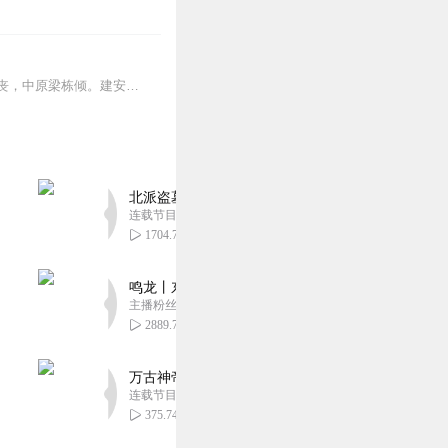
天生郭奉孝，豪杰冠群英；腹内藏经史，胸中隐甲兵。运谋如范蠡，决策似陈平，可惜身先丧，中原梁栋倾。建安十二年（公元207年），三十八岁的郭嘉病亡...
北派盗墓笔记丨头陀渊出品丨悬疑灵异丨摸金校尉丨
连载节目超五百集
1704.79万
鸣龙丨东方玄幻丨紫襟团队丨轻松搞笑丨多人有声
主播粉丝2836万
2889.73万
万古神帝丨玄幻丨热血丨紫襟团队演播丨多人有声
连载节目超二百集
375.74万