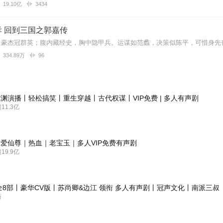
19.10亿
3434
 回到三国之郭嘉传
334.89万
96
渊演播丨轻松搞笑丨重生穿越丨古代权谋丨VIP免费 | 多人有声剧
1.3亿
爱仙尊｜热血｜老宝玉｜多人VIP免费有声剧
9.9亿
全8部丨豪华CV版丨苏尚卿&边江 领衔 多人有声剧丨冠声文化丨南派三叔
新