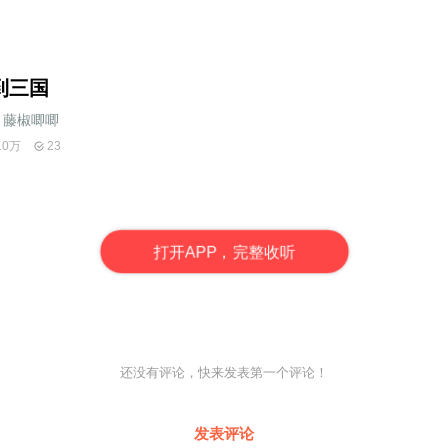
到三国
藤椒唧唧
10万
23
打
开
A
P
P，完整收听
还没有评论，快来发表第一个评论！
发表评论