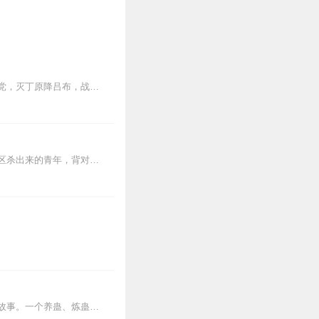
点击收听优质好书《疯狂农民工》王牌特种兵不幸陨落，回到东汉末年三国乱世。张杨占上党，灭丁原降吕布，战董卓平西凉……天下纷争非所愿，那就带着大军征天下！北起辽...
【内容简介】灾变过后，大地满目疮痍。粮食匮乏，资源紧俏，局势混乱……一位从待规划区杀出来的青年，背对着漫天黄沙，孤身来到九区谋生，却不曾想偶然结识三五好友，一念...
内容简介【黑暗文反派流封神之作】人是万物之灵，蛊是天地真精。一个穿越者不断重生的故事。一个养蛊、炼蛊、用蛊的奇特世界。配音组（男角色）老宝玉旁白...