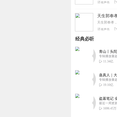
有声书
天生郭奉孝
有声书
经典必听
青山丨头陀
专辑播放量超1
11.34亿
蛊真人｜大
专辑播放量超1
19.10亿
盗墓笔记 
最近一周更
1696.45万