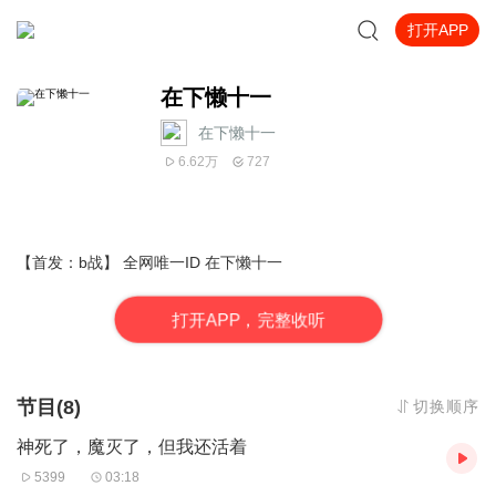
打开APP
在下懒十一
在下懒十一
6.62万
727
【首发：b战】 全网唯一ID 在下懒十一
打
开
A
P
P，完整收听
节目(8)
切换顺序
神死了，魔灭了，但我还活着
5399
03:18