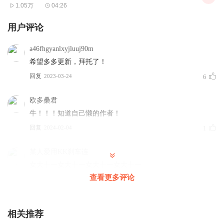
1.05万
04:26
用户评论
a46fhgyanlxyjluuj90m
希望多多更新，拜托了！
回复
2023-03-24
6
欧多桑君
牛！！！知道自己懒的作者！
回复
2024-02-04
1
某人爱用KK刹车连
女大十一女大十一女大十一女大十一
查看更多评论
回复
2024-01-29
1
相关推荐