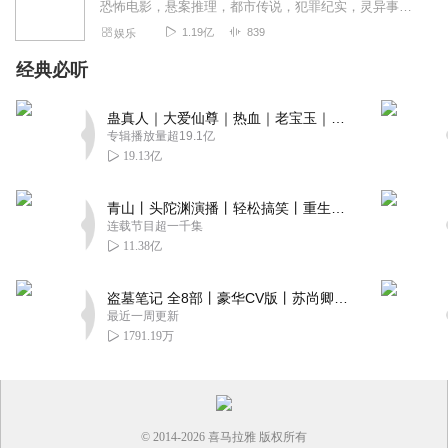
恐怖电影，悬案推理，都市传说，犯罪纪实，灵异事件，自然灾难，未解之谜。＞＞点击加入西米团，从一桩桩奇闻异录中，窥探人性的善恶。这里没有刻意的语气渲染，也没有凭空...
1.19亿
839
娱乐
经典必听
蛊真人｜大爱仙尊｜热血｜老宝玉｜多人VIP免费有声剧
专辑播放量超19.1亿
19.13亿
青山丨头陀渊演播丨轻松搞笑丨重生穿越丨古代权谋丨VIP免费 | 多人有声剧
连载节目超一千集
11.38亿
盗墓笔记 全8部丨豪华CV版丨苏尚卿&边江 领衔 多人有声剧丨冠声文化丨南派三叔
最近一周更新
1791.19万
© 2014-
2026
喜马拉雅 版权所有