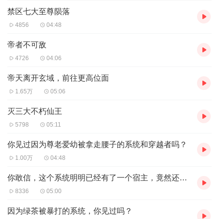
禁区七大至尊陨落
4856
04:48
帝者不可敌
4726
04:06
帝天离开玄域，前往更高位面
1.65万
05:06
灭三大不朽仙王
5798
05:11
你见过因为尊老爱幼被拿走腰子的系统和穿越者吗？
1.00万
04:48
你敢信，这个系统明明已经有了一个宿主，竟然还要去找两个
8336
05:00
因为绿茶被暴打的系统，你见过吗？