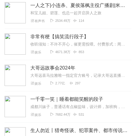
一人之下|小连杀、夏侯落枫主役广播剧|米二著|《异人之下》原著
和宝儿姐、碧莲、也总一起开启异人之旅
2534.49万
114
有声书
非常有梗【搞笑流行段子】
收听须知：不许不开心，催更需投喂。付费形式：周一付费更新，周四免费更新。不定期加更。会员免费听，或单期2.99元订购听（二选一即可）！本节目由喜马拉雅独家出品说...
4671.38万
853
娱乐
大哥远故事会2024年
大哥远喜马拉雅唯一指定官方账号，记录大哥远直播时讲述每段故事会，用最接地气的东北话带你身临其境走进每一段故事会，你笑了就行，不要纠结故事的真实性。故事消失的就是...
2.77亿
297
娱乐
一千零一笑｜睡着都能笑醒的段子
成都川妹子，普通话有点椒盐味，设计师，加班狗，每周一单更，欢迎订阅。【主播有声书系列一键直达】适合小学到高中青少年听的趣味故事有声书：孩子最爱的启智笑话书越听...
7682.44万
531
娱乐
生人勿近丨猎奇怪谈、犯罪案件、都市传说、未解之谜