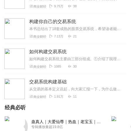
9.75万
38
商业财经
构建你自己的交易系统
本书总结出了18套成熟的股票交易系统，希望读者能够找到适合自己的方法，在理解与运用的同时使之真正成为自己的交易系统，从而达到在股市中稳定盈利。
7.13万
21
商业财经
如何构建交易系统
如何构建交易系统主要由三部分组成。①介绍了我理解的交易是什么？②分享了市场中的几种交易模式和交易风格以及他们之间的优缺点，我们应该根据自己的情况选择适合自己的交...
1085
30
商业财经
交易系统构建基础
从交易的基本定义说起，向大家汇报一下，为什么做投资要构建交易系统。并对成熟交易系统的特征、构建交易系统的心法、构建交易系统的方法、交易系统的修正、交易系统构建完...
1.91万
11
商业财经
经典必听
蛊真人｜大爱仙尊｜热血｜老宝玉｜多人VIP免费有声剧
专辑播放量超19.8亿