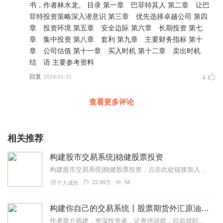
书，作者林水龙。 目录 第一章 巴菲特其人 第二章 让巴
菲特投资策略深入潜意识 第三章 优先选择卓越公司 第四
章 投资环境 第五章 安全边际 第六章 长期投资 第七
章 集中投资 第八章 套利 第九章 主要财务指标 第十
章 公司估值 第十一章 买入时机 第十二章 卖出时机
结 语 主要参考资料
回复
2024-01-31
4
查看更多评论
相关推荐
构建股市交易系统|稳健股票投资
构建股市交易系统|稳健股票投资，点击此处链接加入主播淘金吧XiMi团畅听更多精彩内容！交易系统是指在交易市场中能实现稳定赢利的一套规则。它包括科学的资金管理，有...
22.99万
56
个人成长
构建你自己的交易系统丨股票期货外汇原油的盈利系统
作者简介师建，资深投资者，证券培训师，目前就职于某大型券商。入市多年，实战经验丰富，拥有一套高成功率的交易系统，无论是股票、期货均能实现稳定盈利。多次指导客户成...