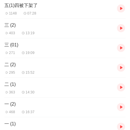
献。为了让故事不蹈空，王朔也在宏大的构架中增添了他一贯擅长
五(1)四被下架了
的柴米油盐的日常细节，并佐以天马行空的想象，全方位展现汉朝
1148
07:28
生活百态，让历史中的人物活灵活现，构建了一个奇绝的“朔式”时
空！
三 (2)
403
13:19
作品语言精妙绝伦，达炉火纯青之境，可谓一部用嘴写就的巨作。
书中北京话、陕西话、吴语、粤语、流行语、网络梗、民间俚
三 (01)
俗……在“朔式”特有的腔调下，自由切换，亦庄亦谐，亦真亦幻，时
271
19:09
而阳刚豪迈，时而阴柔缠绵，阅之如一场奇妙文字游旅，趣味十
足。
二 (2)
295
15:52
二 (1)
363
14:30
一 (2)
468
16:37
一 (1)