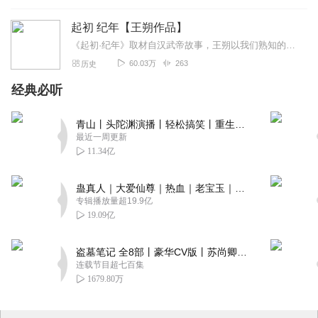
起初 纪年【王朔作品】
《起初·纪年》取材自汉武帝故事，王朔以我们熟知的历史为出发点，将自己的情感与思想安放其中，凭借丰富的想象力，讲述了从汉武帝亲政到去世为止五十多年的人生，以及生活...
60.03万
263
历史
经典必听
青山丨头陀渊演播丨轻松搞笑丨重生穿越丨古代权谋丨VIP免费 | 多人有声剧
最近一周更新
11.34亿
蛊真人｜大爱仙尊｜热血｜老宝玉｜多人VIP免费有声剧
专辑播放量超19.9亿
19.09亿
盗墓笔记 全8部丨豪华CV版丨苏尚卿&边江 领衔 多人有声剧丨冠声文化丨南派三叔
连载节目超七百集
1679.80万