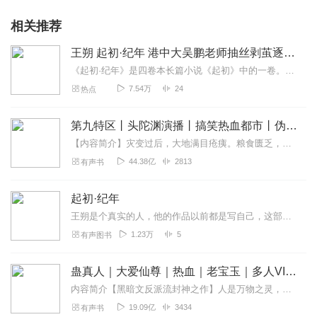
相关推荐
王朔 起初·纪年 港中大吴鹏老师抽丝剥茧逐章解读
《起初·纪年》是四卷本长篇小说《起初》中的一卷。其他卷后出。本卷取材自汉武帝故事。讲述了从汉武帝亲政到去世为止五十多年的人生，以及李广、李陵、司马迁、苏武、张骞...
7.54万
24
热点
第九特区丨头陀渊演播丨搞笑热血都市丨伪戒丨VIP免费多人有声剧
【内容简介】灾变过后，大地满目疮痍。粮食匮乏，资源紧俏，局势混乱……一位从待规划区杀出来的青年，背对着漫天黄沙，孤身来到九区谋生，却不曾想偶然结识三五好友，一念...
44.38亿
2813
有声书
起初·纪年
王朔是个真实的人，他的作品以前都是写自己，这部作品，却是在写别人
1.23万
5
有声图书
蛊真人｜大爱仙尊｜热血｜老宝玉｜多人VIP免费有声剧
内容简介【黑暗文反派流封神之作】人是万物之灵，蛊是天地真精。一个穿越者不断重生的故事。一个养蛊、炼蛊、用蛊的奇特世界。配音组（男角色）老宝玉旁白...
19.09亿
3434
有声书