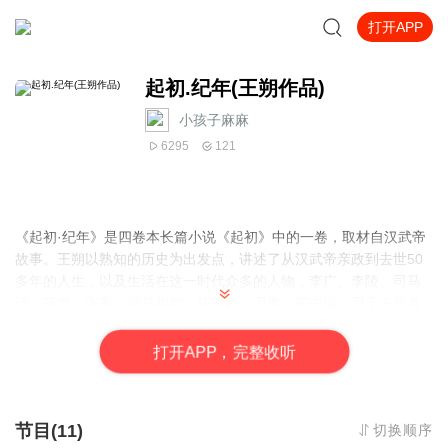
打开APP
起初.纪年(王朔作品)
小孩子麻麻
6295
121
《起初·纪年》是四卷本长篇小说《起初》中的一卷，取材自汉武帝
故事。王朔以熟知的历史为出发点，讲述了从汉武帝亲政到去世50
多年的人生，以及生活在这一时代众多的人物，李广、李陵、司马
迁、苏武、张骞、司马相如、陈阿娇、卫青、霍去病、卫子夫等各
自跌宕起伏又彼此交织的人生，这些构成了 《起初·纪年》的故事之
网。
打
开
A
P
P，完整收听
这部长篇小说，采用现代西方小说的叙事结构，同时也承续着中国
古典小说的气韵。因为涉及众多历史人物，作者在写作时，沉潜于
节目(11)
切换顺序
正史、方志、传说、文学、诸子百家、天文、地理等各种古典文