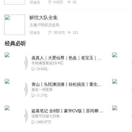
8.03万
51
娱乐
解忧大队全集
主播:FBl探员追风
38.52万
211
娱乐
经典必听
蛊真人｜大爱仙尊｜热血｜老宝玉｜多人VIP免费有声剧
专辑播放量超19.4亿
19.04亿
青山丨头陀渊演播丨轻松搞笑丨重生穿越丨古代权谋丨VIP免费 | 多人有声剧
最近一周更新
11.27亿
盗墓笔记 全8部丨豪华CV版丨苏尚卿&边江 领衔 多人有声剧丨冠声文化丨南派三叔
连载节目超七百集
1488.87万