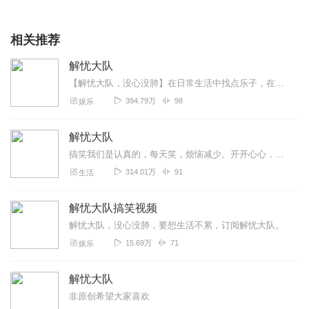
相关推荐
解忧大队
【解忧大队，没心没肺】在日常生活中找点乐子，在开怀大笑中烦恼洗涤纯属搬运，不喜别喷持续更新中耶您的订阅和关注是意瑾更新的动力,
394.79万
98
娱乐
解忧大队
搞笑我们是认真的，每天笑，烦恼减少。开开心心，快快乐乐，快快乐乐的过好每一天
314.01万
91
生活
解忧大队搞笑视频
解忧大队，没心没肺，要想生活不累，订阅解忧大队。
15.69万
71
娱乐
解忧大队
非原创希望大家喜欢