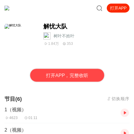
打开APP
解忧大队
树叶不姓叶
1.84万
353
打
开
A
P
P，完整收听
节目(6)
切换顺序
1（视频）
4623
01:11
2（视频）