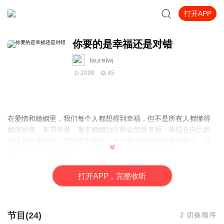
打开APP
你要的是幸福还是对错
laurelwj
2099
45
在爱情和婚姻里，我们每个人都想得到幸福，但不是所有人都懂得
如何经营。本书作者，著名婚姻治疗师金韵蓉老师，将结合自己的
阅历和大量婚姻治疗的真实案例，为大家讲解婚姻的经营秘诀，带
我们打开幸福婚姻的大门。好的婚姻，其实与对错无关。
打
开
A
P
P，完整收听
节目(24)
切换顺序