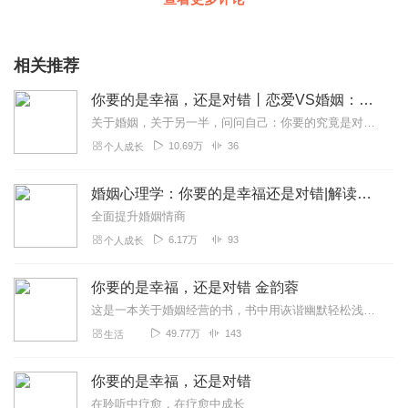
相关推荐
你要的是幸福，还是对错丨恋爱VS婚姻：亲密关系中的两性认知偏差丨维持长久亲密关系必读
关于婚姻，关于另一半，问问自己：你要的究竟是对错，还是幸福？《你要的是幸福，还是对错》可以说是一本婚姻关系的解答之书，也是一本幸福婚姻的修炼指南。在一段和谐的婚...
10.69万
36
个人成长
婚姻心理学：你要的是幸福还是对错|解读婚恋心理
全面提升婚姻情商
6.17万
93
个人成长
你要的是幸福，还是对错 金韵蓉
这是一本关于婚姻经营的书，书中用诙谐幽默轻松浅显的文字告诉大家怎么样经营婚姻，怎样获得幸福！看了这本书，你会有很大收货和感悟！
49.77万
143
生活
你要的是幸福，还是对错
在聆听中疗愈，在疗愈中成长