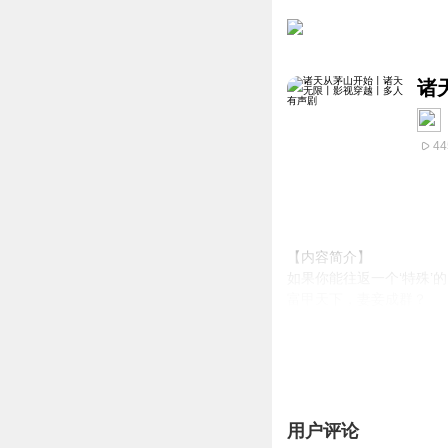
诸
44
【内容简介】
如果你能往返一个‘特殊’
富甲天下，妻妾成群？
提笔报国，文压天下？
秣马厉兵，封王拜将？
还是……
练得身形似鹤形，千株松
我来问道无余说，云在青
故事从张恒拥有一个签到
用户评论