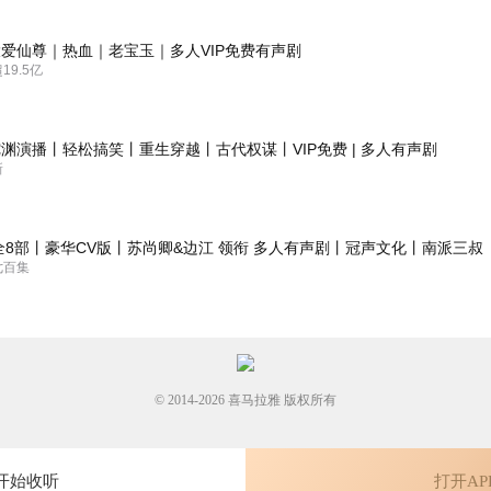
，专心搞事业我就乐意听！最讨厌那种有了点本事身边的异性就都喜欢他
爱仙尊｜热血｜老宝玉｜多人VIP免费有声剧
9.5亿
，忽觉灵感迸发，便拿起了许久未沾水的钢笔，总觉得该写点什么，但又
情烦闷，我歪歪扭扭写下一个“6”便作罢。 院内的枣树不知怎地，今年竟
渊演播丨轻松搞笑丨重生穿越丨古代权谋丨VIP免费 | 多人有声剧
但一想到梦中的你，口中的酸涩也甜了几分。 闲暇之余扭头望向窗外，有
新
春花秋月遮不住的绚丽与烂漫。 有绿槐高柳咽新蝉，薰风入弦。
全8部丨豪华CV版丨苏尚卿&边江 领衔 多人有声剧丨冠声文化丨南派三叔
七百集
音不错，书上虽说有些剧情有点。。但是是一本值得听的好小说，加油，好好
© 2014-
2026
喜马拉雅 版权所有
错。不是圣母，主角智商在线，背后算计一套一套的。
开始收听
打开AP