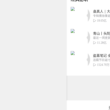
只要不后宫不种马
回复
2023-02-13
蛊真人｜大
专辑播放量超1
鸡泥苔魅
19.05亿
屋子里颇有些闷热
抵是这天搅得人心
青山丨头陀
略显苦涩，不好。
最近一周更
11.28亿
纷繁，有闲散，有
回复
2023-02-10
盗墓笔记 
连载节目超
玄青道君
1524.79万
书也看过，主播的配
回复
2023-02-01
停在初见
龙升云霄的书很不
回复
2023-01-31