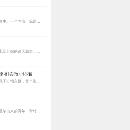
77
内容简介【黑暗文反派流封神之作】人是万物之灵，蛊是天地真精。一个穿越者不断重生的故事。一个养蛊、炼蛊、用蛊的奇特世界。配音组（男角色）老宝玉旁白...
境，钉棺境，抬棺镜，下
前已到半步猝死境强者
57
学得文武艺，货与帝王家？不！身怀利器，杀心自起！主角意外开启了一场从《师父》这部电影开始的诸天旅途，只为一展胸中恶气。在这趟旅程中，主角穿梭于一个个精彩绝伦的世...
快更新，赞👍
原著|卖报小郎君
35
【冒泡有奖】听说杨千幻那厮要与我一较高下，我许七安要开始装叉了！快进入声音播放页戳下方输入框，冒个泡偷偷告诉我，我要用哪些诗词才能胜过他？说得好的，有赏！202...
27
【内容简介】灾变过后，大地满目疮痍。粮食匮乏，资源紧俏，局势混乱……一位从待规划区杀出来的青年，背对着漫天黄沙，孤身来到九区谋生，却不曾想偶然结识三五好友，一念...