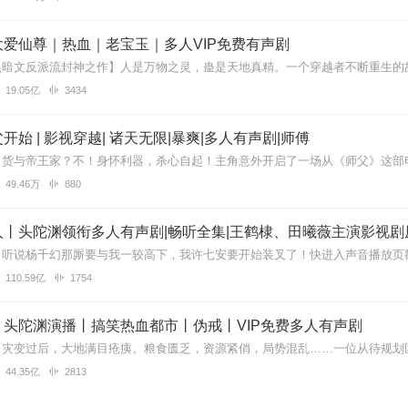
爱仙尊｜热血｜老宝玉｜多人VIP免费有声剧
19.05亿
3434
通宵境，出神境，无魂境，半步猝死境，猝死境，吃席境，买棺境，合棺
肉境，归骨境，化体境，变尘境，无尘境，归元境，轮回境，出生境，目
开始 | 影视穿越| 诸天无限|暴爽|多人有声剧|师傅
49.46万
880
，跌宕起伏，惊心动魄，十分有意思，让我爱不释手，每天都听。希望主播
丨头陀渊领衔多人有声剧|畅听全集|王鹤棣、田曦薇主演影视剧
110.59亿
1754
爱没情节
丨头陀渊演播丨搞笑热血都市丨伪戒丨VIP免费多人有声剧
44.35亿
2813