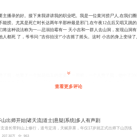
要主播录的好。接下来我讲讲我的职业吧。我是一位黄河捞尸人,在我们
不能捞。尤其是死亡时长达两年半那种最是邪门,在午夜12点后又唱又跳的
们将这种说法称为一—忌溺抬霉有一 天小吉和一群人去山洞，发现山洞有
人都死 了，爷爷问:”吉你抬没?”小吉摇了摇头。这时 小吉的身上变绿了
，购买成功后，即可收听。
严禁翻录成任何形式，严禁在任何第三方平台传播，违者将追究其法律责
遇到问题，您可通过页面右上方按钮，将页面分享至微信内使用微信支付
您有任何问题，可以按以下步骤咨询在线客服：
PP【账号-联系客服】中咨询在线客服；
上APP内在线客服，可关注【喜马拉雅APP】公众号，通过下方菜单栏里
赞了我，他娶了一个如花似玉的老婆。一周前，一个人赞了我，他中了50
婆结婚那天还中500万。我嘴开过光，话已经放到这了，看各位的了
得联系，也可拨打客服电话：400-838-5616
查看更多评论
管理员，现提供500次穿越机会，免费提供！只需点赞和回复1，即可获
山出师开始|诸天流|道士|悬疑|系统|多人有声剧
都市、武侠、修仙、神佛、多元宇宙，想去哪就去哪，登上人生巅峰，就
空管理员，现提供500次穿越机会，免费提供！只需点赞和回复1，即可
性玄道长带到山上修行，道号定清，天赋异禀，年仅17岁就正式出师下山历练
！都市、武侠、修仙、神佛、多元宇宙，想去哪就去哪，登上人生巅峰，
207.30万
963