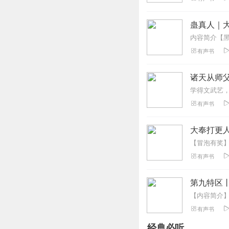
回复
2023-02-22
蛊真人｜大
一曲几墨
有声书
早睡境，熬夜境，
葬境，血肉境，腐
诸天从师父
回复
2023-02-12
有声书
星际代言人
故事情节十分精彩
大奉打更人
回复
2023-02-03
有声书
墨修有声
目前无女主出现无
第九特区
回复
2023-01-30
有声书
昵库告罄
经典必听