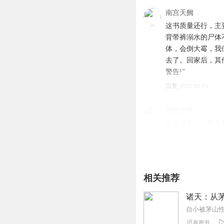
【作者/主播】
南宫天阙
作者：龙升云霄
这书质量还行，主
主播：蜀山御令
背带裤溺水的尸体
体，会倒大霉，我
【购买须知】
去了。回家后，其他
1、本作品为付费有声书
警告!”
2、版权归原作者所有，
3、如在充值／购买环节
回复
2023-02-05
4、在购买过程中，如果
第一步：您可在喜马拉雅A
绝世少年
第二步：如果您无法联系
三个月前，一个人
线客服；
娶了如花似玉的老
第三步：如果在线客服都未取
回复
2023-02-18
007号书友
相关推荐
大家好，我是时空
诸天：从茅
有限，先到先得！
大家好，我是时
自小被茅山
量有限，先到先得
有声书