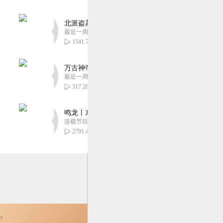
那种
20
北派盗墓笔记丨头陀渊出品丨悬疑灵异丨摸金校尉丨
最近一周更新
1541.78万
不知道从何提笔。 也许大
结了几颗果子，摘下一尝，
万古神帝丨玄幻丨热血丨紫襟团队演播丨多人有声
夏天，却又不止夏天。 有
最近一周更新
317.26万
20
鸣龙丨东方玄幻丨紫襟团队丨轻松搞笑丨多人有声
连载节目超五百集
2791.40万
更新💪(*≧ｍ≦*)
20
16
P