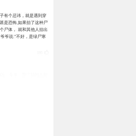
圈子有个忌讳，就是遇到穿
甚是恐怖,如果抬了这种尸
个尸体， 就和其他人抬出
,爷爷说:“不好，是绿尸寒
任。
完成购买。
195
【我的-在线客服】咨询在
0万。今年，赞了我的人都
174
得一次免费穿越机会，数量
在这一次！还等什么？
获得一次免费穿越机会，数
就在这一次！还等什么？