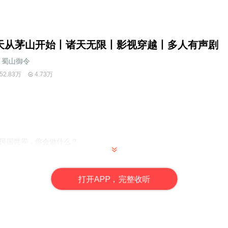
天从茅山开始丨诸天无限丨影视穿越丨多人有声剧
蜀山御令
52.83万
4.73万
的民国世界，你会做什么？
打
开
A
P
P，完整收听
下两函经
天水在瓶
系统开始