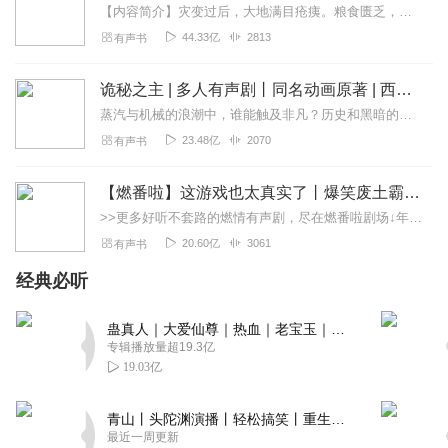
【内容简介】灾变过后，大地满目疮痍。粮食匮乏，资源紧俏，局势混乱……一位从待规划区杀出来的青年，背对着漫天黄沙，孤身来到九区谋生，却不曾想偶然结识三五好友，一念...
回复
2023-01-18
1
44.33亿
2813
有声书
随心_讲故事
诡秘之主 | 多人有声剧丨同名动画原著 | 西幻克苏鲁 | 乌贼作品
主播主述很有代入感，听着身临其境，CV演绎到位，人物栩
栩如生，后期制作精良，墙裂推荐！
蒸汽与机械的浪潮中，谁能触及非凡？历史和黑暗的迷雾里，又是谁在耳语？我从诡秘中醒来，睁眼看见这个世界：枪械，大炮，巨舰，飞空艇，差分机；魔药，占卜，诅咒，倒吊人...
23.48亿
2070
有声书
回复
2023-01-18
1
娅娅之声
【燃番啦】这游戏也太真实了丨爆笑废土霸榜神作丨紫襟剧社制作
主播演绎自然生动，后期制作精良，故事的氛围感浓郁，剧
>>更多好听不套路的燃情有声剧，尽在燃番啦剧场↓年度重磅推荐本专辑为VIP免费专辑每天上午10点5集更新，订阅可以听到最新内容哦！每周抽一个专辑五星优质评论送...
情环环相扣，持续追剧模式开启🔛了，哈哈哈
20.60亿
3061
有声书
回复
2023-01-18
1
经典必听
青花木鱼
蛊真人｜大爱仙尊｜热血｜老宝玉｜多人VIP免费有声剧
主播演播生动，角色间的配合也是天衣无缝，后期更是没的
专辑播放量超19.3亿
说，这么好的作品，这下小耳朵有福了
19.03亿
回复
2023-01-18
1
青山丨头陀渊演播丨轻松搞笑丨重生穿越丨古代权谋丨VIP免费 | 多人有声剧
最近一周更新