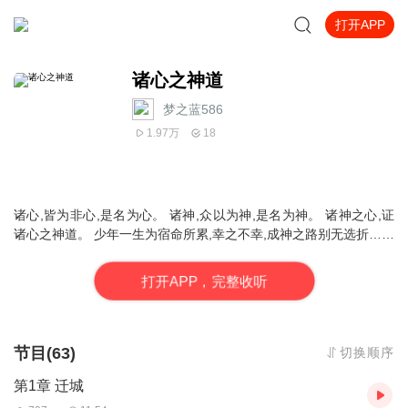
打开APP
诸心之神道
梦之蓝586
1.97万
18
诸心,皆为非心,是名为心。 诸神,众以为神,是名为神。 诸神之心,证
诸心之神道。 少年一生为宿命所累,幸之不幸,成神之路别无选折……
打
开
A
P
P，完整收听
节目(63)
切换顺序
第1章 迁城