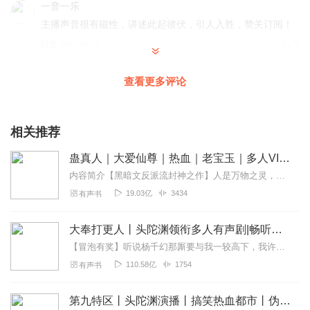
一音一乐
主播声音很有磁性，讲述此起彼伏，引人入胜，赞关订阅！
回复
2023-01-18
1
琉璃苏语
查看更多评论
主播的演播很棒，声音富有磁性，平稳又不失感情色彩，配
以小说优美的文笔，一幅幅画面在眼前徐徐展开，令人充满
期待哦！
相关推荐
回复
2023-01-18
1
蛊真人｜大爱仙尊｜热血｜老宝玉｜多人VIP免费有声剧
内容简介【黑暗文反派流封神之作】人是万物之灵，蛊是天地真精。一个穿越者不断重生的故事。一个养蛊、炼蛊、用蛊的奇特世界。配音组（男角色）老宝玉旁白...
宛十一_加糖剧社
19.03亿
3434
有声书
声音很有磁性，演播的也很到位，松弛有度，书也很有意思
～加油呀～不错的作品～
大奉打更人丨头陀渊领衔多人有声剧|畅听全集|王鹤棣、田曦薇主演影视剧原著|卖报小郎君
回复
2023-01-18
1
【冒泡有奖】听说杨千幻那厮要与我一较高下，我许七安要开始装叉了！快进入声音播放页戳下方输入框，冒个泡偷偷告诉我，我要用哪些诗词才能胜过他？说得好的，有赏！202...
110.58亿
1754
有声书
玲珑洱海
磁性的嗓音.稳重踏实.有一种沧桑感扑面而来……加油.期待
第九特区丨头陀渊演播丨搞笑热血都市丨伪戒丨VIP免费多人有声剧
持续输出.