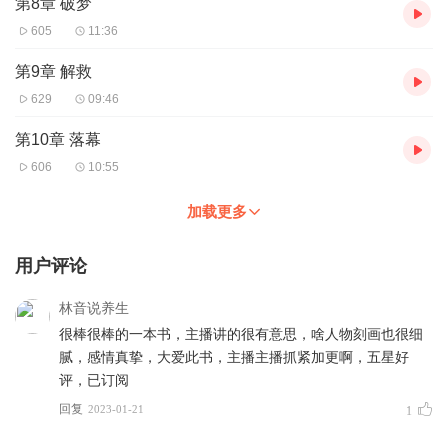
第8章 破梦
605
11:36
第9章 解救
629
09:46
第10章 落幕
606
10:55
加载更多
用户评论
林音说养生
很棒很棒的一本书，主播讲的很有意思，啥人物刻画也很细
腻，感情真挚，大爱此书，主播主播抓紧加更啊，五星好
评，已订阅
回复
2023-01-21
1