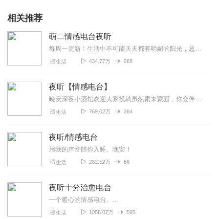
相关推荐
萌二情感电台夜听
每周一更新！生活中不可能天天都有明媚的阳光，总会有乌云和阴雨。我们无法预测未知的前程，但我们可以保持乐观、平和的心态，面对顺境时不妄自尊大，保持谦虚和进取；遇到...
434.77万
268
生活
夜听【情感电台】
晚安深夜小酒馆欢迎大家投稿虽然素未蒙面，你会伴在我左右。我希望在你不开心的时候有我在。或者开心的时候。你不离我不弃。希望以后一直有你。未必你不喜欢这个主播我...
769.02万
264
生活
夜听/情感电台
用我的声音陪你入睡。晚安！
262.52万
56
生活
夜听十分治愈电台
一个暖心的情感电台。...
1056.07万
595
生活