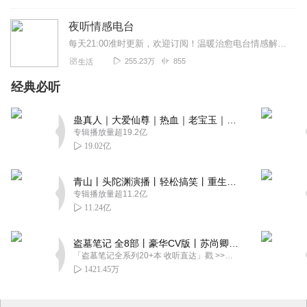
夜听情感电台
每天21:00准时更新，欢迎订阅！温暖治愈电台情感解忧｜治愈心灵｜温暖陪伴声音都是有温度的尤其是夜晚的声音就像此刻孤独的你需要一个声音为你解忧Hey，我是琉璃浅...
255.23万
855
生活
经典必听
蛊真人｜大爱仙尊｜热血｜老宝玉｜多人VIP免费有声剧
专辑播放量超19.2亿
19.02亿
青山丨头陀渊演播丨轻松搞笑丨重生穿越丨古代权谋丨VIP免费 | 多人有声剧
专辑播放量超11.2亿
11.24亿
盗墓笔记 全8部丨豪华CV版丨苏尚卿&边江 领衔 多人有声剧丨冠声文化丨南派三叔
「盗墓笔记全系列20+本 收听直达」戳 >>改编自南派三叔同名作品，腾讯音乐娱乐集团出品，冠声文化制作，...
1421.45万