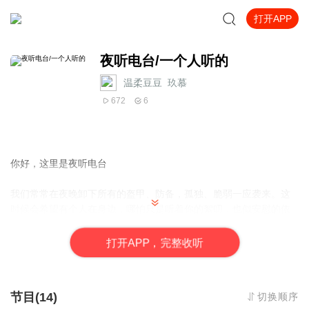
打开APP
夜听电台/一个人听的
温柔豆豆_玖慕
672
6
你好，这里是夜听电台
我们常常在夜晚卸下所有的盔甲、防备，孤独、脆弱一应袭来。这
时候会希望有个人在身边，哪怕只是听着你的絮叨，也似安慰的依
靠。“夜听”就是这样的存在，你可以做它的倾听者，它也可以做你的
倾诉对象。这本书关于亲情、友情、爱情，关于都市人的欢愉悲
打
开
A
P
P，完整收听
喜……有人过着你向往的
生活，也有人遇到你不曾想象到的艰难，没有谁的人生无烦
恼，也没有谁能逃过生活的一地鸡毛。但无论风雨急骤，还
节目(14)
切换顺序
是繁星满天，我都想陪你路过所有的夜晚。