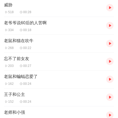
威胁
518
00:28
老爷爷说60后的人苦啊
334
00:18
老鼠和猫在吹牛
268
00:22
忘不了前女友
203
00:27
老鼠和蝙蝠恋爱了
162
00:24
王子和公主
152
00:24
老师和小强