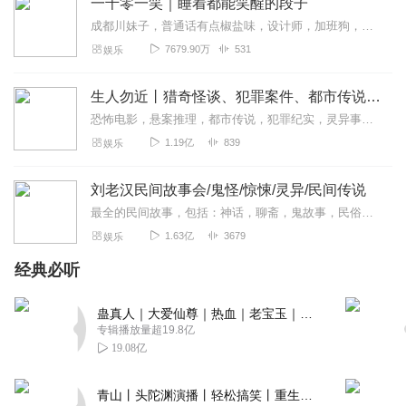
一千零一笑｜睡着都能笑醒的段子
成都川妹子，普通话有点椒盐味，设计师，加班狗，每周一单更，欢迎订阅。【主播有声书系列一键直达】适合小学到高中青少年听的趣味故事有声书：孩子最爱的启智笑话书越听...
7679.90万
531
娱乐
生人勿近丨猎奇怪谈、犯罪案件、都市传说、未解之谜
恐怖电影，悬案推理，都市传说，犯罪纪实，灵异事件，自然灾难，未解之谜。＞＞点击加入西米团，从一桩桩奇闻异录中，窥探人性的善恶。这里没有刻意的语气渲染，也没有凭空...
1.19亿
839
娱乐
刘老汉民间故事会/鬼怪/惊悚/灵异/民间传说
最全的民间故事，包括：神话，聊斋，鬼故事，民俗，传说故事，听友投稿等一个搜集的民间故事好听的声音，流传的故事发人深省，警示世人，故事虽短，意义深长。本专辑包括民...
1.63亿
3679
娱乐
经典必听
蛊真人｜大爱仙尊｜热血｜老宝玉｜多人VIP免费有声剧
专辑播放量超19.8亿
19.08亿
青山丨头陀渊演播丨轻松搞笑丨重生穿越丨古代权谋丨VIP免费 | 多人有声剧