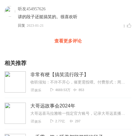
听友454957626
讲的段子还挺搞笑的。很喜欢听
回复
2023-01-21
1
查看更多评论
相关推荐
非常有梗【搞笑流行段子】
收听须知：不许不开心，催更需投喂。付费形式：周一付费更新，周四免费更新。不定期加更。会员免费听，或单期2.99元订购听（二选一即可）！本节目由喜马拉雅独家出品说...
4669.53万
853
娱乐
大哥远故事会2024年
大哥远喜马拉雅唯一指定官方账号，记录大哥远直播时讲述每段故事会，用最接地气的东北话带你身临其境走进每一段故事会，你笑了就行，不要纠结故事的真实性。故事消失的就是...
2.77亿
297
娱乐