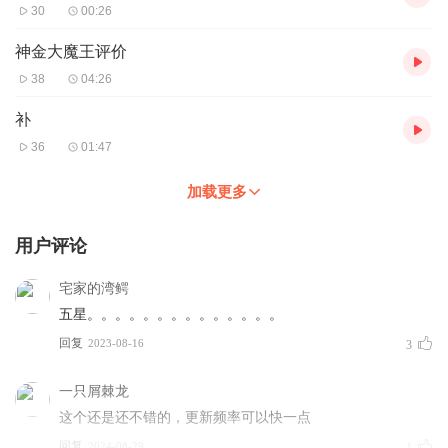
30
00:26
神金大魔王评价
38
04:26
补
36
01:47
加载更多
用户评论
宅家的湾鳄
五星。。。。。。。。。。。。。。
回复
2023-08-16
3
一只屑棘龙
这个还是还不错的，更新频率可以快一点
回复
2024-08-29