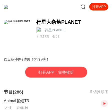
打开APP
行星大杂烩PLANET
行星PLANET
3.17万
51
盘点各种你们想听的排行榜！
打
开
A
P
P，完整收听
节目(286)
切换顺序
Animal雀鳝T3
45
08:36