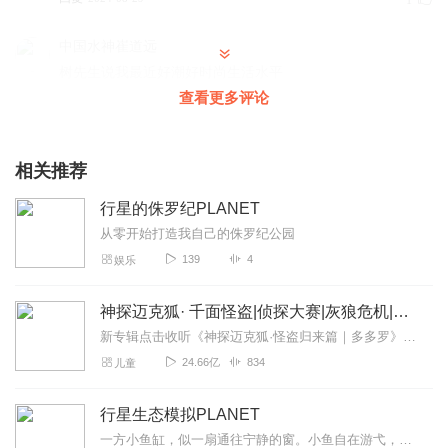
1
中国水神崔道远
树先生说我最近好潮好时尚生活水平
查看更多评论
回复
2023-03-17
1
我是名字_棘普
相关推荐
盘点最强现代鲨鱼行吗？？？
回复
2023-01-04
1
行星的侏罗纪PLANET
从零开始打造我自己的侏罗纪公园
宅特小号
139
4
娱乐
6，乐子，别自已清高
回复
2024-04-03
1
神探迈克狐· 千面怪盗|侦探大赛|灰狼危机|多多罗
新专辑点击收听《神探迈克狐·怪盗归来篇｜多多罗》！！！>>>点击进入主播橱窗购买《神探迈克狐》系列图书吧!<<<多多罗故事【点击前往】收听多多罗其他好玩有趣的故...
希大林同志
24.66亿
834
儿童
6，有错误不让人评论纠正，数据漏洞一大堆，还几米的湾鳄
对几米的大白鲨，做连线题吗？现在的没录好，还谈什么未
行星生态模拟PLANET
来的口碑…宅特不给你差评你一样没分，因为大部分评价都
一方小鱼缸，似一扇通往宁静的窗。小鱼自在游弋，养鱼人于旁凝视。心随鱼动，寻得生活片刻安然。