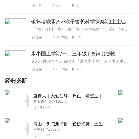
被砍了，正好抓到机会了是罢。跟超螽大低一样，都不让
67
1
生活
评，还说口碑会崩，再说又不是你一个专辑没评分，被搞的
就只有你受罪一样。
破坏者联盟篇2·猴子警长科学探案记|宝宝巴士故事
回复
2024-04-03
1
【适听年龄】7岁+《猴子警长科学探案记》系列《破坏者联盟篇1·猴子警长科学探案记》>>>《破坏者联盟篇2·猴子警长科学探案记》>>>《破坏者联盟篇3·猴子警长科...
16.20亿
846
儿童
一只屑宅特
6，呵乐子，逆天离谱，
米小圈上学记:一二三年级 | 畅销出版物
回复
2024-04-03
1
★米小圈漫画书发布啦★《爆笑米小圈》漫画书来啦《米小圈上学记》一二三年级正版广播剧！《米小圈上学记》系列是儿童作家北猫最新创作的儿童小说系列，作品诙谐幽默、好...
87.18亿
282
儿童
江湖传说色
娃娃鱼缸里的话题了吗
经典必听
回复
2024-03-02
1
蛊真人｜大爱仙尊｜热血｜老宝玉｜多人VIP免费有声剧
专辑播放量超19.1亿
明州的狼
19.13亿
好评，对了我最近又回归了
回复
2025-07-30
0
青山丨头陀渊演播丨轻松搞笑丨重生穿越丨古代权谋丨VIP免费 | 多人有声剧
主播粉丝1659万
11.40亿