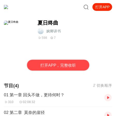
打开APP
夏日终曲
婉卿讲书
598
7
打
开
A
P
P，完整收听
节目(4)
切换顺序
01 第一章 回头不做，更待何时？
310
02:08:32
02 第二章 莫奈的崖径