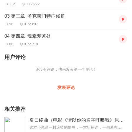
112
03:26:22
03 第三章 圣克莱门特症候群
96
01:23:07
04 第四章 魂牵梦萦处
80
01:21:19
用户评论
还没有评论，快来发表第一个评论！
发表评论
相关推荐
夏日终曲（电影《请以你的名字呼唤我》原著）
这本小说是一封滚烫的情书，一本祈祷词，一句墓志铭，一声九曲回肠的呐喊......美得无以言表。十七岁的爱情以火伺身，三十七岁时却温暖余生，暌违二十年的深情期许，...