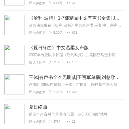
3.41万
31
有声图书
《哈利·波特》1-7部精品中文有声书全集| J.K.罗琳原著，光合积木演播
胡良伟先生在《哈利·波特》中文有声书6-7部中，用声音带领着大家继续魔法之旅。为保证作品的一致性，给大家带来完整的魔法体验，我们与版权方PottermoreP...
5.20亿
671
有声图书
《夏日终曲》中文温柔女声版
2007年出版以来长踞《纽约时报》、美国亚马逊书店、Goodreads各种畅销书榜单。根据这部小说改编的电影《请以你的名字呼唤我》荣获2018年第90届奥斯卡大...
7168
13
人文国学
三体|有声书全本无删减|王明军单播|刘慈欣原著
点击听729献声精制《三体》广播剧，同样是全本会员免费畅听，快来感受声音大戏的魅力！【购买须知】1、本作品部分集数为免费试听。2、版权归原作者所有，严禁翻录成任...
7.35亿
313
有声图书
夏日终曲
第四个声音APP录音有问题，从6:00开始听就可
3784
21
有声图书