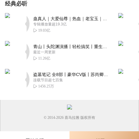
经典必听
蛊真人｜大爱仙尊｜热血｜老宝玉｜多人VIP免费有声剧
专辑播放量超19.3亿
19.03亿
青山丨头陀渊演播丨轻松搞笑丨重生穿越丨古代权谋丨VIP免费 | 多人有声剧
最近一周更新
11.26亿
盗墓笔记 全8部丨豪华CV版丨苏尚卿&边江 领衔 多人有声剧丨冠声文化丨南派三叔
连载节目超七百集
1456.25万
© 2014-
2026
喜马拉雅 版权所有